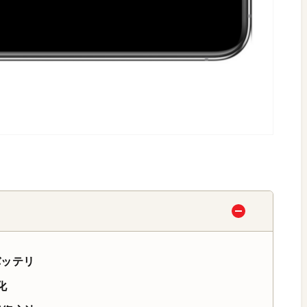
バッテリ
化