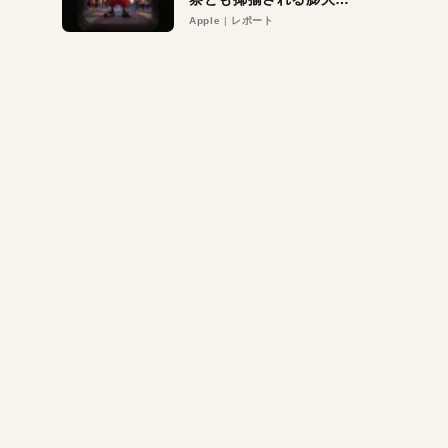
異議申し立て。対象は非
Apple
レポート
営利団体や公益団体も。
Appleロゴを“過剰”に守
る理由とは