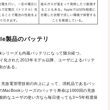
le製品のバッテリ
cBookシリーズも内蔵バッテリになって随分経つ。
プレイ化された2013年モデル以降、ユーザによるバッテ
由がある。
と充放電管理技術の向上によって、消耗品であるバッ
acBookシリーズのバッテリ寿命は1000回の充放
般的なユーザの使い方なら毎日使っても3〜5年程度保