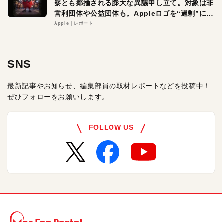
察とも揶揄される膨大な異議申し立て。対象は非
営利団体や公益団体も。Appleロゴを“過剰”に守
る理由とは
Apple
レポート
SNS
最新記事やお知らせ、編集部員の取材レポートなどを投稿中！
ぜひフォローをお願いします。
FOLLOW US