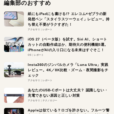
編集部のおすすめ
紙にもiPadにも書ける!? エレコム×ゼブラの新
発想ペン「スタイラスツーウェイ」レビュー。持
ち替え不要がラクすぎた！
アクセサリ
レポート
iOS 27（ベータ版）を試す。Siri AI、ショート
カットの自動作成ほか、期待大の便利機能5選。
iPhoneがAIの入り口になる未来はすぐそこ！
OS
レポート
Insta360のジンバルカメラ「Luna Ultra」実践
レビュー。4K／8K比較・ズーム・夜間撮影をチ
ェック
アクセサリ
レポート
あなたのUSB-Cポートは大丈夫？ 認識しない・
充電できない原因と正しい対策
アクセサリ
テクノロジー
Appleは似ている？ロゴを許さない。フルーツ警