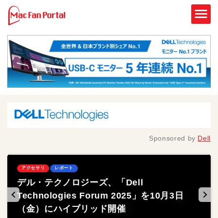
Sponsored by
Dell
アクセサリ
アクセサリ
アクセサリ
アクセサリ
アクセサリ
レポート
レポート
レポート
レポート
レポート
タイアップ
タイアップ
脅威の“消音力”を実際に試してみた！ Dellの
デル・テクノロジーズ、「Dell
Dellモニタでワークスタイルチェンジ！ PC
今年のデルはブランド刷新だけじゃない。周
RJ45端子を搭載した“USB‐C対応モニタ・ド
ヘッドセット「WH5024」で“AIでどこでも
Technologies Forum 2025」を10月3日
周りのよくある困りごとを解決しよう！
辺機器やAIコンサルサービスにも意欲
ッキングステーション”で セキュリティ対
サイレント”環境を実現しよう
（金）にハイブリッド開催
策・ネットワーク安定化！【モニタといえば