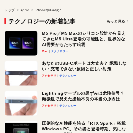
トップ
Apple
iPhoneやiPadの“ヌルヌル”と滑らかな画面の秘密は「ProMotion」テクノロジーにあり！
テクノロジーの新着記事
もっと見る
M5 Pro／M5 Maxのシリコン設計から見え
てきたM5 Ultra登場の可能性と、世界的な
AI需要がもたらす暗雲
Mac
テクノロジー
あなたのUSB-Cポートは大丈夫？ 認識しな
い・充電できない原因と正しい対策
アクセサリ
テクノロジー
Lightningケーブルの黒ずみは危険信号？
顕微鏡で見えた接触不良の本当の原因は
アクセサリ
テクノロジー
圧倒的なAI性能を誇る「RTX Spark」搭載
Windows PC。その姿と登場時期、気にな