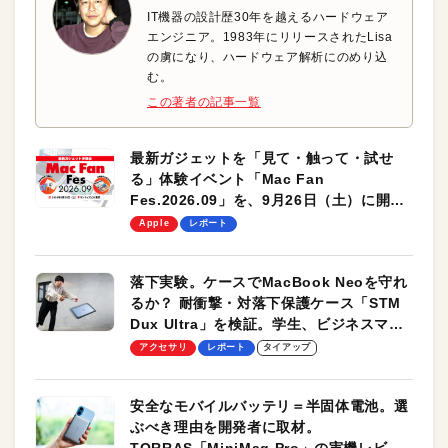
IT機器の設計歴30年を越えるハードウェア
エンジニア。1983年にリリースされたLisa
の虜になり、ハードウェア解析にのめり込
む。
この著者の記事一覧
最新ガジェットを「見て・触って・試せ
る」体験イベント「Mac Fan
Fes.2026.09」を、9月26日（土）に開催
します！
Apple
レポート
落下実験。ケースでMacBook Neoを守れ
るか？ 耐衝撃・対落下保護ケース「STM
Dux Ultra」を検証。学生、ビジネスマン
のモバイルユースに最適！
アクセサリ
レポート
タイアップ
安全なモバイルバッテリ＝半固体電池。選
ぶべき理由を開発者に取材。
TORRAS「MiniMag Pro」の実機レビュ