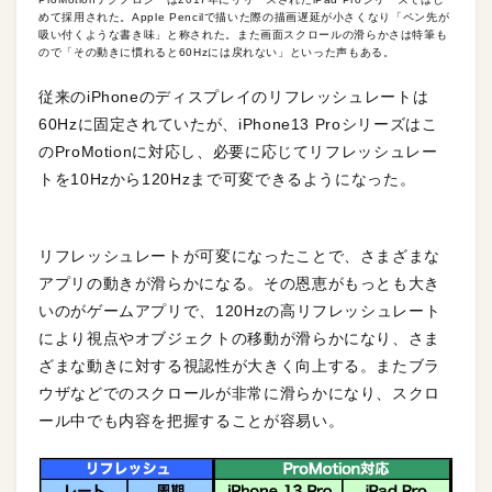
めて採用された。Apple Pencilで描いた際の描画遅延が小さくなり「ペン先が
吸い付くような書き味」と称された。また画面スクロールの滑らかさは特筆も
ので「その動きに慣れると60Hzには戻れない」といった声もある。
従来のiPhoneのディスプレイのリフレッシュレートは
60Hzに固定されていたが、iPhone13 Proシリーズはこ
のProMotionに対応し、必要に応じてリフレッシュレー
トを10Hzから120Hzまで可変できるようになった。
リフレッシュレートが可変になったことで、さまざまな
アプリの動きが滑らかになる。その恩恵がもっとも大き
いのがゲームアプリで、120Hzの高リフレッシュレート
により視点やオブジェクトの移動が滑らかになり、さま
ざまな動きに対する視認性が大きく向上する。またブラ
ウザなどでのスクロールが非常に滑らかになり、スクロ
ール中でも内容を把握することが容易い。