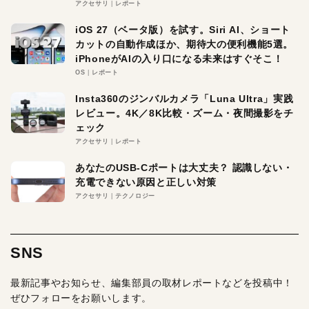
アクセサリ
レポート
iOS 27（ベータ版）を試す。Siri AI、ショート
カットの自動作成ほか、期待大の便利機能5選。
iPhoneがAIの入り口になる未来はすぐそこ！
OS
レポート
Insta360のジンバルカメラ「Luna Ultra」実践
レビュー。4K／8K比較・ズーム・夜間撮影をチ
ェック
アクセサリ
レポート
あなたのUSB-Cポートは大丈夫？ 認識しない・
充電できない原因と正しい対策
アクセサリ
テクノロジー
SNS
最新記事やお知らせ、編集部員の取材レポートなどを投稿中！
ぜひフォローをお願いします。