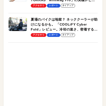
ーも
アクセサリ
レポート
タイアップ
夏場のバイクは地獄？ ネッククーラーが助
けになるかも。 「COOLiFY Cyber
Fold」レビュー。冷却の速さ、密着する冷
却プレート、シンプルな操作性がグッド！
アクセサリ
レポート
タイアップ