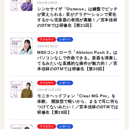
2025年1月8日
シンセサイザ「Osmose」は鍵盤でピッチ
が変えられる♪ 音がグラデーションで変化
するから弦楽器の表現が素敵！／宮本佳林
のDTMでは研修生【第21回】
アクセサリ
レポート
2025年1月1日
MIDIコントローラ「Ableton Push 3」は
パソコンなしで作曲できる。楽器を演奏し
てるみたいな直感的な操作が魅力的！／宮
本佳林のDTMでは研修生【第20回】
アクセサリ
レポート
2024年12月25日
モニタヘッドフォン「Clear MG Pro」を
体験。 開放型で軽いから、まるで耳に何も
つけてないみたい！／宮本佳林のDTMでは
研修生【第19回】
アクセサリ
レポート