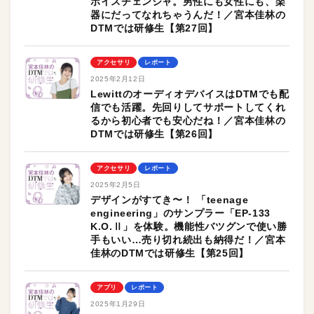
ボイスチェンジャ。男性にも女性にも、楽
器にだってなれちゃうんだ！／宮本佳林の
DTMでは研修生【第27回】
アクセサリ
レポート
2025年2月12日
LewittのオーディオデバイスはDTMでも配
信でも活躍。先回りしてサポートしてくれ
るから初心者でも安心だね！／宮本佳林の
DTMでは研修生【第26回】
アクセサリ
レポート
2025年2月5日
デザインがすてき〜！ 「teenage
engineering」のサンプラー「EP-133
K.O.Ⅱ」を体験。機能性バツグンで使い勝
手もいい…売り切れ続出も納得だ！／宮本
佳林のDTMでは研修生【第25回】
アプリ
レポート
2025年1月29日