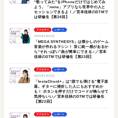
“歌ってみた”をiPhoneだけではじめてみ
よう。「nana」アプリなら世界中の人と
セッションできるよ！／宮本佳林のDTMで
は研修生【第24回】
アクセサリ
レポート
2025年1月22日
「MEGA SYNTHESYS」は懐かしのゲーム
音楽が作れるマシン！ 音に統一感があるか
ら“それっぽい”曲が簡単にできる♫／宮本
佳林のDTMでは研修生【第23回】
アクセサリ
レポート
2025年1月15日
「InstaChord+」は“誰でも弾ける”電子楽
器。ギターに挫折した人にもおすすめか
も！ ボタンを押すだけでコードが鳴らせて
気持ちいい／宮本佳林のDTMでは研修生
【第22回】
アクセサリ
レポート