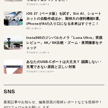
アクセサリ
レポート
iOS 27（ベータ版）を試す。Siri AI、ショート
カットの自動作成ほか、期待大の便利機能5選。
iPhoneがAIの入り口になる未来はすぐそこ！
OS
レポート
Insta360のジンバルカメラ「Luna Ultra」実践
レビュー。4K／8K比較・ズーム・夜間撮影をチ
ェック
アクセサリ
レポート
あなたのUSB-Cポートは大丈夫？ 認識しない・
充電できない原因と正しい対策
アクセサリ
テクノロジー
SNS
最新記事やお知らせ、編集部員の取材レポートなどを投稿中！
ぜひフォローをお願いします。