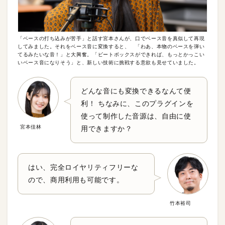
「ベースの打ち込みが苦手」と話す宮本さんが、口でベース音を真似して再現
してみました。それをベース音に変換すると、 「わあ、本物のベースを弾い
てるみたいな音！」と大興奮。「ビートボックスができれば、もっとかっこい
いベース音になりそう」と、新しい技術に挑戦する意欲も見せていました。
どんな音にも変換できるなんて便
利！ ちなみに、このプラグインを
使って制作した音源は、自由に使
宮本佳林
用できますか？
はい、完全ロイヤリティフリーな
ので、商用利用も可能です。
竹本裕司