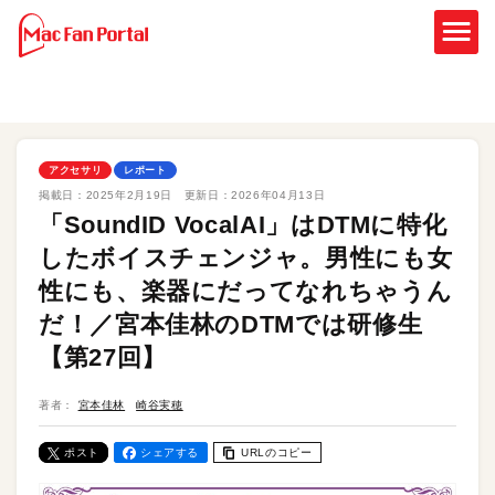
アクセサリ
レポート
掲載日：
2025年2月19日
更新日：
2026年04月13日
「SoundID VocalAI」はDTMに特化
したボイスチェンジャ。男性にも女
性にも、楽器にだってなれちゃうん
だ！／宮本佳林のDTMでは研修生
【第27回】
著者：
宮本佳林
崎谷実穂
ポスト
シェアする
URLのコピー