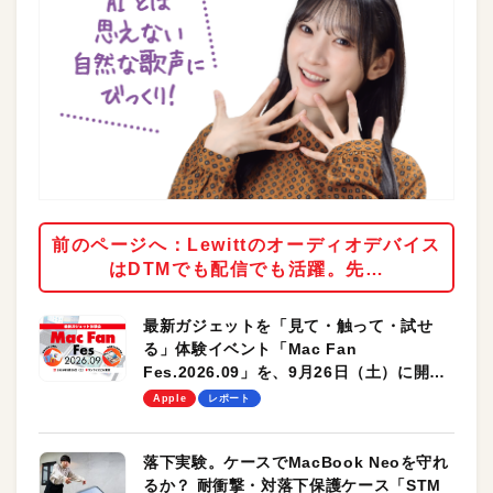
前のページへ：Lewittのオーディオデバイス
はDTMでも配信でも活躍。先…
最新ガジェットを「見て・触って・試せ
る」体験イベント「Mac Fan
Fes.2026.09」を、9月26日（土）に開催
します！
Apple
レポート
落下実験。ケースでMacBook Neoを守れ
るか？ 耐衝撃・対落下保護ケース「STM