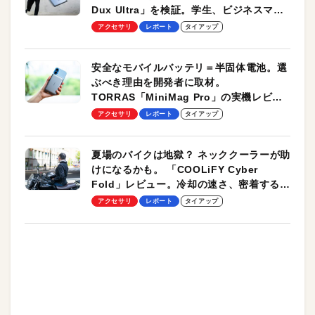
Dux Ultra」を検証。学生、ビジネスマン
のモバイルユースに最適！
アクセサリ
レポート
タイアップ
安全なモバイルバッテリ＝半固体電池。選
ぶべき理由を開発者に取材。
TORRAS「MiniMag Pro」の実機レビュ
ーも
アクセサリ
レポート
タイアップ
夏場のバイクは地獄？ ネッククーラーが助
けになるかも。 「COOLiFY Cyber
Fold」レビュー。冷却の速さ、密着する冷
却プレート、シンプルな操作性がグッド！
アクセサリ
レポート
タイアップ