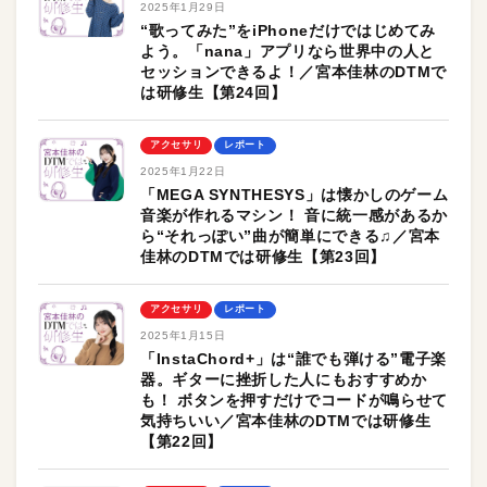
2025年1月29日
“歌ってみた”をiPhoneだけではじめてみ
よう。「nana」アプリなら世界中の人と
セッションできるよ！／宮本佳林のDTMで
は研修生【第24回】
アクセサリ
レポート
2025年1月22日
「MEGA SYNTHESYS」は懐かしのゲーム
音楽が作れるマシン！ 音に統一感があるか
ら“それっぽい”曲が簡単にできる♫／宮本
佳林のDTMでは研修生【第23回】
アクセサリ
レポート
2025年1月15日
「InstaChord+」は“誰でも弾ける”電子楽
器。ギターに挫折した人にもおすすめか
も！ ボタンを押すだけでコードが鳴らせて
気持ちいい／宮本佳林のDTMでは研修生
【第22回】