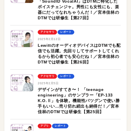
「SoundID VocalAI」はDTMに特化した
ボイスチェンジャ。男性にも女性にも、楽
器にだってなれちゃうんだ！／宮本佳林の
DTMでは研修生【第27回】
アクセサリ
レポート
2025年2月12日
LewittのオーディオデバイスはDTMでも配
信でも活躍。先回りしてサポートしてくれ
るから初心者でも安心だね！／宮本佳林の
DTMでは研修生【第26回】
アクセサリ
レポート
2025年2月5日
デザインがすてき〜！ 「teenage
engineering」のサンプラー「EP-133
K.O.Ⅱ」を体験。機能性バツグンで使い勝
手もいい…売り切れ続出も納得だ！／宮本
佳林のDTMでは研修生【第25回】
アプリ
レポート