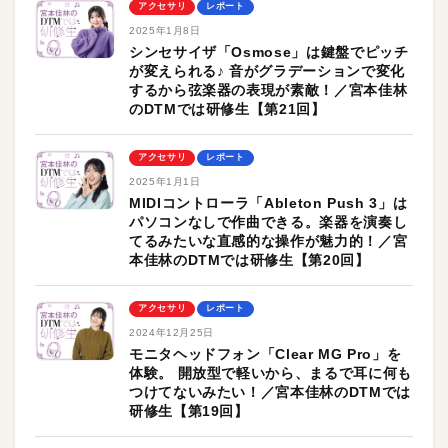
アクセサリ
レポート
2025年1月8日
シンセサイザ「Osmose」は鍵盤でピッチ
が変えられる♪ 音がグラデーションで変化
するから弦楽器の表現が素敵！／宮本佳林
のDTMでは研修生【第21回】
アクセサリ
レポート
2025年1月1日
MIDIコントローラ「Ableton Push 3」は
パソコンなしで作曲できる。楽器を演奏し
てるみたいな直感的な操作が魅力的！／宮
本佳林のDTMでは研修生【第20回】
アクセサリ
レポート
2024年12月25日
モニタヘッドフォン「Clear MG Pro」を
体験。 開放型で軽いから、まるで耳に何も
つけてないみたい！／宮本佳林のDTMでは
研修生【第19回】