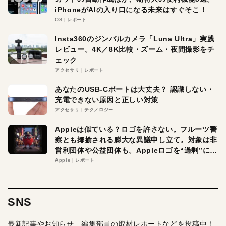
iPhoneがAIの入り口になる未来はすぐそこ！
OS
レポート
Insta360のジンバルカメラ「Luna Ultra」実践
レビュー。4K／8K比較・ズーム・夜間撮影をチ
ェック
アクセサリ
レポート
あなたのUSB-Cポートは大丈夫？ 認識しない・
充電できない原因と正しい対策
アクセサリ
テクノロジー
Appleは似ている？ロゴを許さない。フルーツ警
察とも揶揄される膨大な異議申し立て。対象は非
営利団体や公益団体も。Appleロゴを“過剰”に守
る理由とは
Apple
レポート
SNS
最新記事やお知らせ、編集部員の取材レポートなどを投稿中！