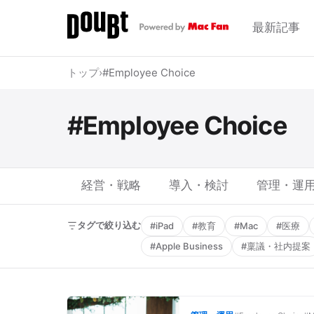
最新記事
トップ
›
#Employee Choice
#Employee Choice
経営・戦略
導入・検討
管理・運
タグで絞り込む
#iPad
#教育
#Mac
#医療
#Apple Business
#稟議・社内提案