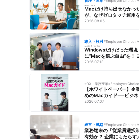
管理・運用
#Employee Choice
#M
#MDM
Macだけ持ち出せなかっ
が、なぜゼロタッチ運用
できたのか？【情シスに
2026.08.05
Apple運用／サイボウズ
社②】
導入・検討
#Employee Choice
#M
#導入事例
Windowsだけだった環境
に“Macを選ぶ自由”を！ 
モック流・現場主導の業
2026.07.13
イス改革
#DX・業務変革
#Employee Choice
【ホワイトペーパー】企
めのMacガイド──ビジ
成功に導くコンピュータ
2026.07.07
活用法
経営・戦略
#Employee Choice
#M
業務端末の「従業員選択
有効か？ 企業にもたらす