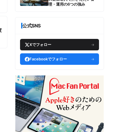
理・運用の6つの強み
を
公式SNS
度
く
た
Xでフォロー
→
な
Facebookでフォロー
→