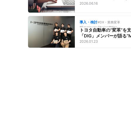
トと効果
2026.06.16
導入・検討
#DX・業務変革
#Employee Choice
#Mac
トヨタ自動車の“変革”を
「DIG」メンバーが語る“
価値”【Macがビジネスに
2026.01.23
な理由】