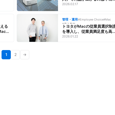
生産性向上で70億円分の価値
2026.02.17
生むという試算も。
管理・運用
#Employee Choice
#Mac
#導入事例
支える
トヨタがMacの従業員選択制
Macの
を導入し、従業員満足度も高
最適
「デジタル変革」を推進でき
2026.01.22
秘訣【Macがビジネスに最適
理由】
1
2
→