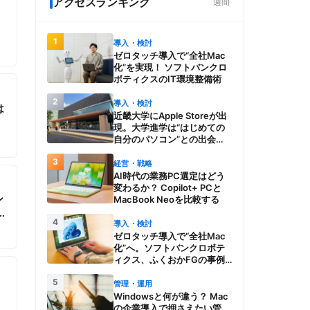
アクセスランキング
週間
に
1
導入・検討
株
ゼロタッチ導入で“全社Mac
化”を実現！ ソフトバンクロ
ボティクスのIT環境整備術
2
導入・検討
は
近畿大学にApple Storeが出
つ
現。大学進学は“はじめての
自分のパソコン”との出会
い。Macを選び、使う魅力と
3
楽しさを、夏のオープンキャ
経営・戦略
ンパスでアピール
AI時代の業務PC選定はどう
変わるか？ Copilot+ PCと
ン
MacBook Neoを比較する
4
導入・検討
ゼロタッチ導入で“全社Mac
化”へ。ソフトバンクロボテ
ィクス、ふくおかFGの事例
とMac管理・運用の強み【今
5
週のAppleビジネストレン
管理・運用
ド】
Windowsと何が違う？ Mac
？
の企業導入で押さえたい管