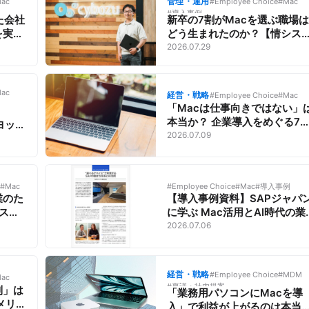
管理・運用
ac
#Employee Choice
#Mac
#導入事例
た会社
新卒の7割がMacを選ぶ職場は
を実現
どう生まれたのか？【情シス
聞く
聞くApple運用／サイボウズ
2026.07.29
株式会
式会社①】
ac
経営・戦略
#Employee Choice
#Mac
「Macは仕事向きではない」
本当か？ 企業導入をめぐる7
ヨック
の誤解を解く
2026.07.09
務デバ
#Mac
#Employee Choice
#Mac
#導入事例
業のた
【導入事例資料】SAPジャパ
ネスを
に学ぶ Mac活用とAI時代の業
選びと
務環境づくり
2026.07.06
経営・戦略
#Employee Choice
#MDM
ac
#稟議・社内提案
制」は
「業務用パソコンにMacを導
メリッ
入」で利益が上がるのは本当