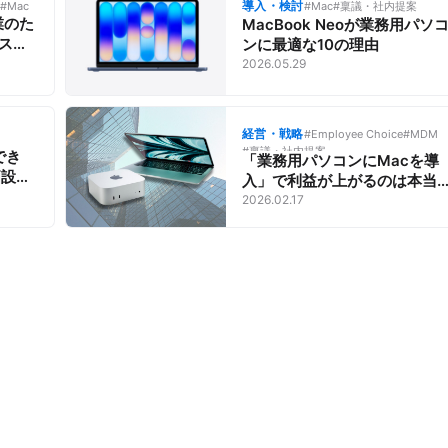
導入・検討
#Mac
#Mac
#稟議・社内提案
業のた
MacBook Neoが業務用パソ
ネスを
ンに最適な10の理由
選びと
2026.05.29
経営・戦略
#Employee Choice
#MDM
#稟議・社内提案
でき
「業務用パソコンにMacを導
価設定
入」で利益が上がるのは本当
生産性向上で70億円分の価値
2026.02.17
」とは？
生むという試算も。