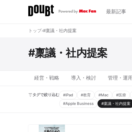
最新記事
トップ
›
#稟議・社内提案
#稟議・社内提案
経営・戦略
導入・検討
管理・運
タグで絞り込む
#iPad
#教育
#Mac
#医療
#Apple Business
#稟議・社内提案