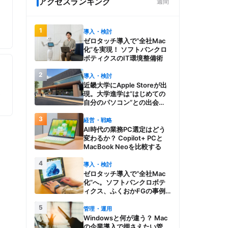
アクセスランキング
週間
コ
1
導入・検討
ゼロタッチ導入で“全社Mac
化”を実現！ ソフトバンクロ
ボティクスのIT環境整備術
2
導入・検討
近畿大学にApple Storeが出
？
現。大学進学は“はじめての
を
自分のパソコン”との出会
い。Macを選び、使う魅力と
3
楽しさを、夏のオープンキャ
経営・戦略
ンパスでアピール
AI時代の業務PC選定はどう
変わるか？ Copilot+ PCと
MacBook Neoを比較する
4
導入・検討
ゼロタッチ導入で“全社Mac
化”へ。ソフトバンクロボテ
ィクス、ふくおかFGの事例
とMac管理・運用の強み【今
5
週のAppleビジネストレン
管理・運用
ド】
Windowsと何が違う？ Mac
の企業導入で押さえたい管