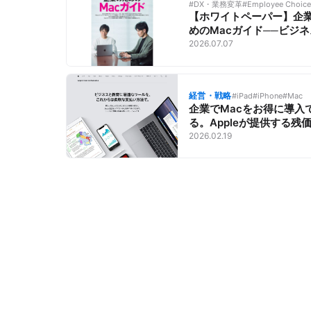
#DX・業務変革
#Employee Choice
【ホワイトペーパー】企
めのMacガイド──ビジ
成功に導くコンピュータ
2026.07.07
活用法
経営・戦略
#iPad
#iPhone
#Mac
企業でMacをお得に導入
る。Appleが提供する残
型リース「AFS（Apple
2026.02.19
Financial Services）