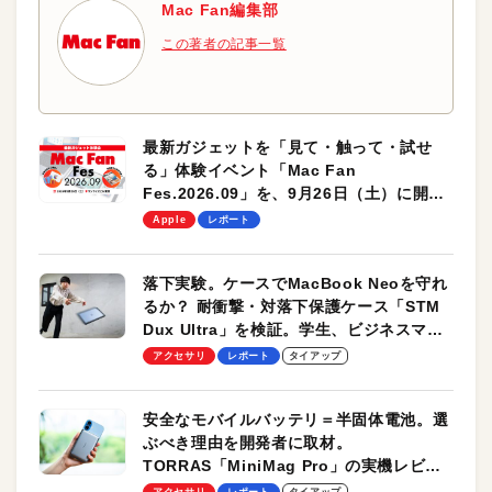
Mac Fan編集部
この著者の記事一覧
最新ガジェットを「見て・触って・試せ
る」体験イベント「Mac Fan
Fes.2026.09」を、9月26日（土）に開催
します！
Apple
レポート
落下実験。ケースでMacBook Neoを守れ
るか？ 耐衝撃・対落下保護ケース「STM
Dux Ultra」を検証。学生、ビジネスマン
のモバイルユースに最適！
アクセサリ
レポート
タイアップ
安全なモバイルバッテリ＝半固体電池。選
ぶべき理由を開発者に取材。
TORRAS「MiniMag Pro」の実機レビュ
ーも
アクセサリ
レポート
タイアップ