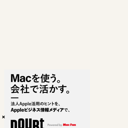
×
×
×