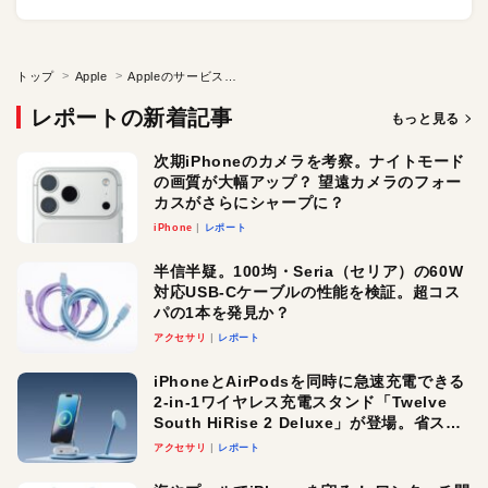
トップ
Apple
Appleのサービス、2025年は記録づくし！ App Store・Apple Music・Apple TVが過去最高に
レポートの新着記事
もっと見る
次期iPhoneのカメラを考察。ナイトモード
の画質が大幅アップ？ 望遠カメラのフォー
カスがさらにシャープに？
iPhone
レポート
半信半疑。100均・Seria（セリア）の60W
対応USB-Cケーブルの性能を検証。超コス
パの1本を発見か？
アクセサリ
レポート
iPhoneとAirPodsを同時に急速充電できる
2-in-1ワイヤレス充電スタンド「Twelve
South HiRise 2 Deluxe」が登場。省スペ
ースでおしゃれに充電したい人にオスス
アクセサリ
レポート
メ！