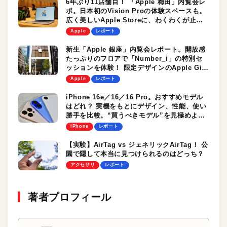
6年ぶり11店舗目！ 「Apple 梅田」内覧会レ
ポ。日本初のVision Proの体験スペースも。
広く美しいApple Storeに、わくわくが止ま
らない！
Apple
レポート
新生「Apple 銀座」内覧会レポート。開放感
たっぷりのフロアで「Number_i」の特別セ
ッションを体験！ 限定デザインのApple Gift
Cardも要チェック
Apple
レポート
iPhone 16e／16／16 Pro。おすすめモデル
はどれ？ 実機をもとにデザイン、性能、使い
勝手を比較。“買うべきモデル”を見極めよ
う！
iPhone
レポート
【実験】AirTag vs ジェネリックAirTag！ 公
園で隠して本当に見つけられるのはどっち？
アクセサリ
レポート
著者プロフィール