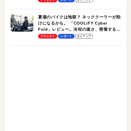
夏場のバイクは地獄？ ネッククーラーが助
けになるかも。 「COOLiFY Cyber
Fold」レビュー。冷却の速さ、密着する冷
却プレート、シンプルな操作性がグッド！
アクセサリ
レポート
タイアップ