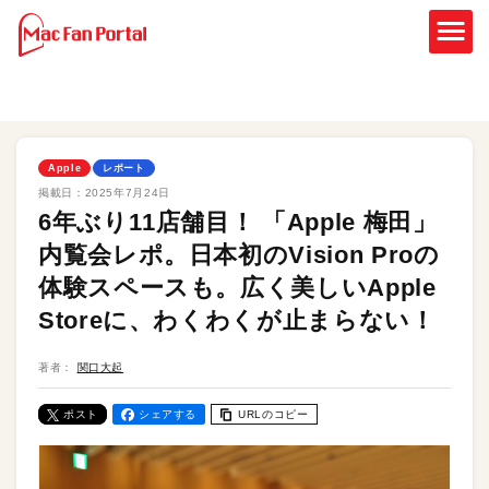
Apple
レポート
掲載日：
2025年7月24日
6年ぶり11店舗目！ 「Apple 梅田」
内覧会レポ。日本初のVision Proの
体験スペースも。広く美しいApple
Storeに、わくわくが止まらない！
著者：
関口大起
ポスト
シェアする
URLのコピー