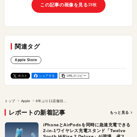
この記事の画像を見る
19枚
関連タグ
Apple Store
ポスト
シェアする
URLのコピー
トップ
Apple
6年ぶり11店舗目！ 「Apple 梅田」内覧会レポ。日本初のVision Proの体験スペースも。広く美しいApple Storeに、わくわくが止まらない！
レポートの新着記事
もっと見る
iPhoneとAirPodsを同時に急速充電できる
2-in-1ワイヤレス充電スタンド「Twelve
South HiRise 2 Deluxe」が登場。省スペ