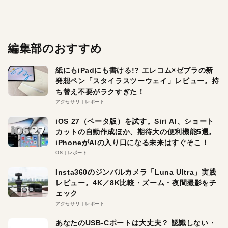
編集部のおすすめ
紙にもiPadにも書ける!? エレコム×ゼブラの新
発想ペン「スタイラスツーウェイ」レビュー。持
ち替え不要がラクすぎた！
アクセサリ
レポート
iOS 27（ベータ版）を試す。Siri AI、ショート
カットの自動作成ほか、期待大の便利機能5選。
iPhoneがAIの入り口になる未来はすぐそこ！
OS
レポート
Insta360のジンバルカメラ「Luna Ultra」実践
レビュー。4K／8K比較・ズーム・夜間撮影をチ
ェック
アクセサリ
レポート
あなたのUSB-Cポートは大丈夫？ 認識しない・