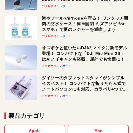
ースでおしゃれに充電したい人にオスス
アクセサリ
レポート
メ！
海やプールでiPhoneを守る！ ワンタッチ開
閉の防水ケース「簡単開閉 ミズアソビ for
スマホ」で夏のレジャーを満喫しよう
アクセサリ
レポート
オズポケと使いたいDJIのマイクに新モデル
登場！ コンパクトな「DJI Mic Mini 2S」
はAIノイキャンも搭載。屋外でも快適に！
アクセサリ
レポート
ダイソーのタブレットスタンドがシンプル
イズベスト！ コンパクトな折りたたみ式で
ノートパソコンにも対応。カラバリ4つで選
べる楽しさも
アクセサリ
レポート
製品カテゴリ
Apple
Mac