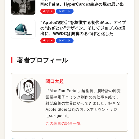
MacPaint、HyperCardの生みの親の思い出
Apple
レポート
“Appleの復活”を象徴する初代iMac。アイブ
の“あざとい”デザイン。そしてジョブズの演
出に、WWDCは興奮のるつぼと化した
Apple
レポート
著者プロフィール
関口大起
『Mac Fan Portal』編集長。腕時計の卸売
営業や電子コミック制作のお仕事を経て、
雑誌編集の世界にやってきました。好きな
Apple Storeは丸の内。Xアカウント：＠
t_sekiguchi_
この著者の記事一覧