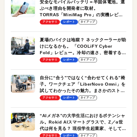
安全なモバイルバッテリ＝半固体電池。選
ぶべき理由を開発者に取材。
TORRAS「MiniMag Pro」の実機レビュ
ーも
アクセサリ
レポート
タイアップ
夏場のバイクは地獄？ ネッククーラーが助
けになるかも。 「COOLiFY Cyber
Fold」レビュー。冷却の速さ、密着する冷
却プレート、シンプルな操作性がグッド！
アクセサリ
レポート
タイアップ
自分に“合う”ではなく“合わせてくれる”椅
子。ワークチェア「LiberNovo Omni」を
試してわかったその魅力。まさかのストレ
ッチ機能も搭載
アクセサリ
レポート
タイアップ
“AIメガネ”の大学生活におけるポテンシャ
ル。Rokid AIスマートグラスで、Z／α世
代は何を見る？ 現役学生起業家、そして教
授による体験会レポート【PR】
アクセサリ
レポート
タイアップ