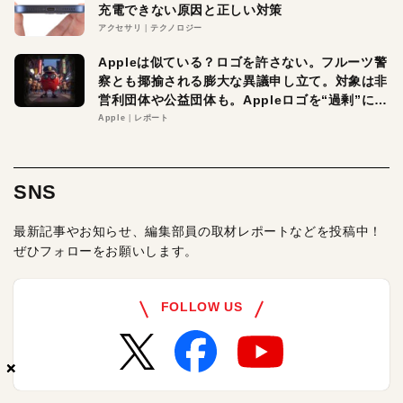
充電できない原因と正しい対策
アクセサリ
テクノロジー
Appleは似ている？ロゴを許さない。フルーツ警
察とも揶揄される膨大な異議申し立て。対象は非
営利団体や公益団体も。Appleロゴを“過剰”に守
る理由とは
Apple
レポート
SNS
最新記事やお知らせ、編集部員の取材レポートなどを投稿中！
ぜひフォローをお願いします。
FOLLOW US
×
×
×