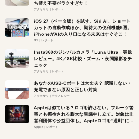
ち替え不要がラクすぎた！
アクセサリ
レポート
iOS 27（ベータ版）を試す。Siri AI、ショート
カットの自動作成ほか、期待大の便利機能5選。
iPhoneがAIの入り口になる未来はすぐそこ！
OS
レポート
Insta360のジンバルカメラ「Luna Ultra」実践
レビュー。4K／8K比較・ズーム・夜間撮影をチ
ェック
アクセサリ
レポート
あなたのUSB-Cポートは大丈夫？ 認識しない・
充電できない原因と正しい対策
アクセサリ
テクノロジー
Appleは似ている？ロゴを許さない。フルーツ警
察とも揶揄される膨大な異議申し立て。対象は非
営利団体や公益団体も。Appleロゴを“過剰”に守
る理由とは
Apple
レポート