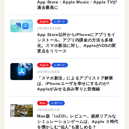
App Store・Apple Music・Apple TVが
過去最高に
Apple
レポート
2025年12月18日
App Store以外からiPhoneにアプリをイ
ンストール。アプリ内課金の方法も多様
化。スマホ新法に対し、AppleがiOSの変
更点をリリース
Apple
レポート
2025年12月4日
「スマホ新法」によるアプリストア解禁
は、iPhoneユーザを幸せにするのか?
Appleがみせる歩み寄りと防衛線
Mac
レポート
2025年9月27日
Mac版「inZOI」レビュー。超絶リアルな
シミュレーションゲームは、Apple Ⅱ時代
を懐かしむ“仙人”も楽しめる？