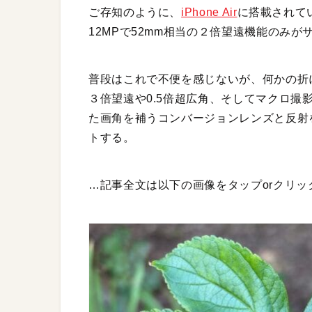
ご存知のように、
iPhone Air
に搭載されてい
12MPで52mm相当の２倍望遠機能のみが
普段はこれで不便を感じないが、何かの折には、
３倍望遠や0.5倍超広角、そしてマクロ撮
た画角を補うコンバージョンレンズと反射
トする。
…記事全文は以下の画像をタップorクリッ