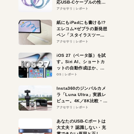
応USB-Cケーブルの性能
を検証。超コスパの1本を
アクセサリ
レポート
発見か？
紙にもiPadにも書ける!?
エレコム×ゼブラの新発想
ペン「スタイラスツーウ
ェイ」レビュー。持ち替
アクセサリ
レポート
え不要がラクすぎた！
iOS 27（ベータ版）を試
す。Siri AI、ショートカ
ットの自動作成ほか、期
待大の便利機能5選。
OS
レポート
iPhoneがAIの入り口にな
る未来はすぐそこ！
Insta360のジンバルカメ
ラ「Luna Ultra」実践レ
ビュー。4K／8K比較・ズ
ーム・夜間撮影をチェッ
アクセサリ
レポート
ク
あなたのUSB-Cポートは
大丈夫？ 認識しない・充
電できない原因と正しい