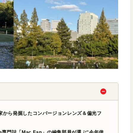
！ 実家から発掘したコンバージョンレンズ＆偏光フ
e専門誌「Mac Fan」の編集部員が選ぶ“今年使