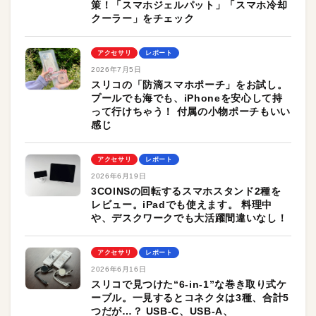
策！「スマホジェルパット」「スマホ冷却
クーラー」をチェック
アクセサリ
レポート
2026年7月5日
スリコの「防滴スマホポーチ」をお試し。
プールでも海でも、iPhoneを安心して持
って行けちゃう！ 付属の小物ポーチもいい
感じ
アクセサリ
レポート
2026年6月19日
3COINSの回転するスマホスタンド2種を
レビュー。iPadでも使えます。 料理中
や、デスクワークでも大活躍間違いなし！
アクセサリ
レポート
2026年6月16日
スリコで見つけた“6-in-1”な巻き取り式ケ
ーブル。一見するとコネクタは3種、合計5
つだが…？ USB-C、USB-A、