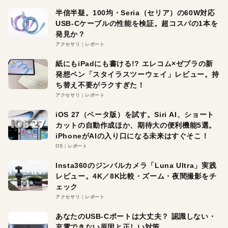
半信半疑。100均・Seria（セリア）の60W対応
USB-Cケーブルの性能を検証。超コスパの1本を
発見か？
アクセサリ
レポート
紙にもiPadにも書ける!? エレコム×ゼブラの新
発想ペン「スタイラスツーウェイ」レビュー。持
ち替え不要がラクすぎた！
アクセサリ
レポート
iOS 27（ベータ版）を試す。Siri AI、ショート
カットの自動作成ほか、期待大の便利機能5選。
iPhoneがAIの入り口になる未来はすぐそこ！
OS
レポート
Insta360のジンバルカメラ「Luna Ultra」実践
レビュー。4K／8K比較・ズーム・夜間撮影をチ
ェック
アクセサリ
レポート
あなたのUSB-Cポートは大丈夫？ 認識しない・
充電できない原因と正しい対策