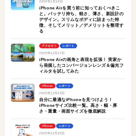
2026年1月18日
iPhone Airを買う前に知っておくべきこ
と。バッテリ持ち、軽さ、薄さ、新設計の
デザイン。スリムなボディに詰まった特
徴、そしてメリット／デメリットを整理す
る
アクセサリ
レポート
2025年12月27日
iPhone Airの画角と表現を拡張！ 実家か
ら発掘したコンバージョンレンズ＆偏光フ
ィルタを試してみた
iPhone
レポート
2025年12月23日
自分に最適なiPhoneを見つけよう！
iPhoneサイズ比較一覧。高さ・幅・厚
さ・重量・画面サイズを徹底解説
iPhone
レポート
2025年12月20日