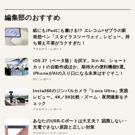
編集部のおすすめ
紙にもiPadにも書ける!? エレコム×ゼブラの新
発想ペン「スタイラスツーウェイ」レビュー。持
ち替え不要がラクすぎた！
アクセサリ
レポート
iOS 27（ベータ版）を試す。Siri AI、ショート
カットの自動作成ほか、期待大の便利機能5選。
iPhoneがAIの入り口になる未来はすぐそこ！
OS
レポート
Insta360のジンバルカメラ「Luna Ultra」実践
レビュー。4K／8K比較・ズーム・夜間撮影をチ
ェック
アクセサリ
レポート
あなたのUSB-Cポートは大丈夫？ 認識しない・
充電できない原因と正しい対策
アクセサリ
テクノロジー