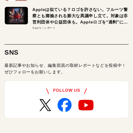
Appleは似ている？ロゴを許さない。フルーツ警
察とも揶揄される膨大な異議申し立て。対象は非
営利団体や公益団体も。Appleロゴを“過剰”に守
る理由とは
Apple
レポート
SNS
最新記事やお知らせ、編集部員の取材レポートなどを投稿中！
ぜひフォローをお願いします。
FOLLOW US