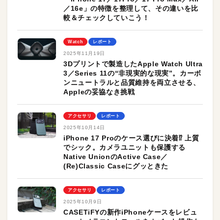
／16e」の特徴を整理して、その違いを比
較＆チェックしていこう！
Watch
レポート
2025年11月19日
3Dプリントで製造したApple Watch Ultra
3／Series 11の“非現実的な現実”。カーボ
ンニュートラルと品質維持を両立させる、
Appleの妥協なき挑戦
アクセサリ
レポート
2025年10月14日
iPhone 17 Proのケース選びに決着⁉︎ 上質
でシック。カメラユニットも保護する
Native UnionのActive Case／
(Re)Classic Caseにグッときた
アクセサリ
レポート
2025年10月9日
CASETiFYの新作iPhoneケースをレビュ