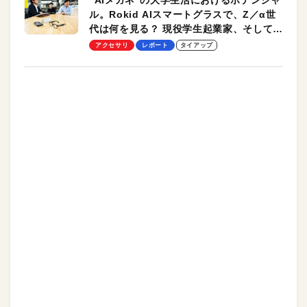
“AIメガネ”の大学生活におけるポテンシャ
ル。Rokid AIスマートグラスで、Z／α世
代は何を見る？ 現役学生起業家、そして教
授による体験会レポート【PR】
アクセサリ
レポート
タイアップ