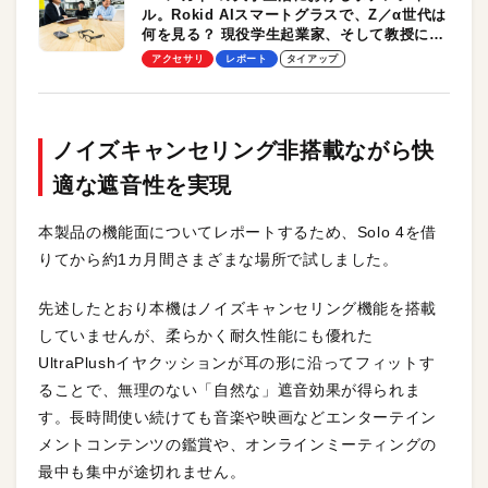
ル。Rokid AIスマートグラスで、Z／α世代は
何を見る？ 現役学生起業家、そして教授によ
る体験会レポート【PR】
アクセサリ
レポート
タイアップ
ノイズキャンセリング非搭載ながら快
適な遮音性を実現
本製品の機能面についてレポートするため、Solo 4を借
りてから約1カ月間さまざまな場所で試しました。
先述したとおり本機はノイズキャンセリング機能を搭載
していませんが、柔らかく耐久性能にも優れた
UltraPlushイヤクッションが耳の形に沿ってフィットす
ることで、無理のない「自然な」遮音効果が得られま
す。長時間使い続けても音楽や映画などエンターテイン
メントコンテンツの鑑賞や、オンラインミーティングの
最中も集中が途切れません。