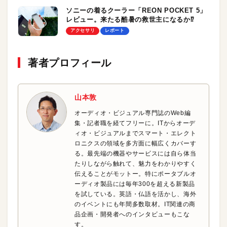
ソニーの着るクーラー「REON POCKET 5」
レビュー。来たる酷暑の救世主になるか⁉︎
アクセサリ
レポート
著者プロフィール
山本敦
オーディオ・ビジュアル専門誌のWeb編
集・記者職を経てフリーに。ITからオーデ
ィオ・ビジュアルまでスマート・エレクト
ロニクスの領域を多方面に幅広くカバーす
る。最先端の機器やサービスには自ら体当
たりしながら触れて、魅力をわかりやすく
伝えることがモットー。特にポータブルオ
ーディオ製品には毎年300を超える新製品
を試している。英語・仏語を活かし、海外
のイベントにも年間多数取材。IT関連の商
品企画・開発者へのインタビューもこな
す。