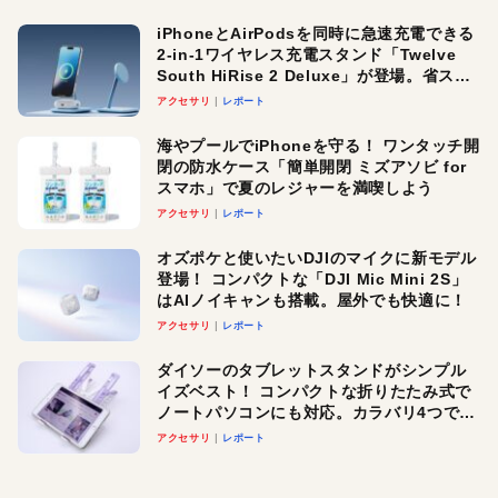
iPhoneとAirPodsを同時に急速充電できる
2-in-1ワイヤレス充電スタンド「Twelve
South HiRise 2 Deluxe」が登場。省スペ
ースでおしゃれに充電したい人にオスス
アクセサリ
レポート
メ！
海やプールでiPhoneを守る！ ワンタッチ開
閉の防水ケース「簡単開閉 ミズアソビ for
スマホ」で夏のレジャーを満喫しよう
アクセサリ
レポート
オズポケと使いたいDJIのマイクに新モデル
登場！ コンパクトな「DJI Mic Mini 2S」
はAIノイキャンも搭載。屋外でも快適に！
アクセサリ
レポート
ダイソーのタブレットスタンドがシンプル
イズベスト！ コンパクトな折りたたみ式で
ノートパソコンにも対応。カラバリ4つで選
べる楽しさも
アクセサリ
レポート