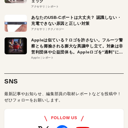
ェック
アクセサリ
レポート
あなたのUSB-Cポートは大丈夫？ 認識しない・
充電できない原因と正しい対策
アクセサリ
テクノロジー
Appleは似ている？ロゴを許さない。フルーツ警
察とも揶揄される膨大な異議申し立て。対象は非
営利団体や公益団体も。Appleロゴを“過剰”に守
る理由とは
Apple
レポート
SNS
最新記事やお知らせ、編集部員の取材レポートなどを投稿中！
ぜひフォローをお願いします。
FOLLOW US