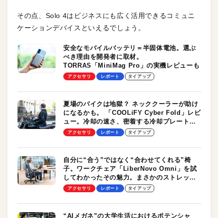
その点、Solo 4はビジネスにも広く活用できるコミュニ
ケーションデバイスといえるでしょう。
安全なモバイルバッテリ＝半固体電池。選ぶ
べき理由を開発者に取材。
TORRAS「MiniMag Pro」の実機レビューも
アクセサリ
レポート
タイアップ
夏場のバイクは地獄？ ネッククーラーが助け
になるかも。 「COOLiFY Cyber Fold」レビ
ュー。冷却の速さ、密着する冷却プレート、
シンプルな操作性がグッド！
アクセサリ
レポート
タイアップ
自分に“合う”ではなく“合わせてくれる”椅
子。ワークチェア「LiberNovo Omni」を試
してわかったその魅力。まさかのストレッチ
機能も搭載
アクセサリ
レポート
タイアップ
“AIメガネ”の大学生活におけるポテンシャ