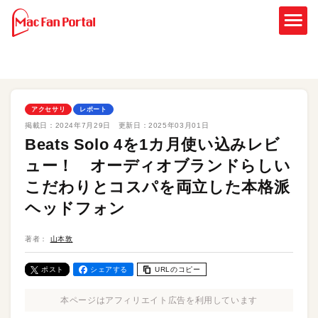
アクセサリ
レポート
掲載日：
2024年7月29日
更新日：
2025年03月01日
Beats Solo 4を1カ月使い込みレビ
ュー！ オーディオブランドらしい
こだわりとコスパを両立した本格派
ヘッドフォン
著者：
山本敦
ポスト
シェアする
URLのコピー
本ページはアフィリエイト広告を利用しています