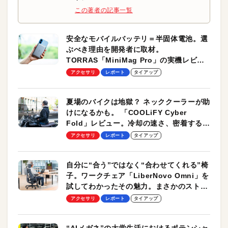
この著者の記事一覧
安全なモバイルバッテリ＝半固体電池。選
ぶべき理由を開発者に取材。
TORRAS「MiniMag Pro」の実機レビュ
ーも
アクセサリ
レポート
タイアップ
夏場のバイクは地獄？ ネッククーラーが助
けになるかも。 「COOLiFY Cyber
Fold」レビュー。冷却の速さ、密着する冷
却プレート、シンプルな操作性がグッド！
アクセサリ
レポート
タイアップ
自分に“合う”ではなく“合わせてくれる”椅
子。ワークチェア「LiberNovo Omni」を
試してわかったその魅力。まさかのストレ
ッチ機能も搭載
アクセサリ
レポート
タイアップ