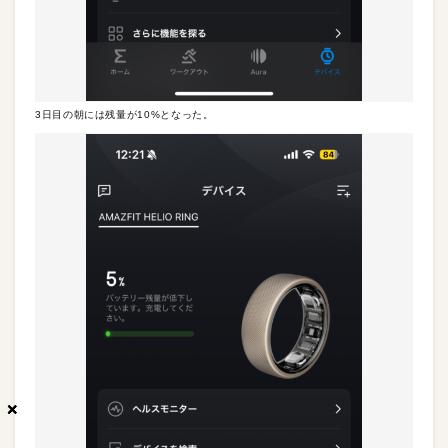
3日目の朝には残量が10%となった。
×
×
×