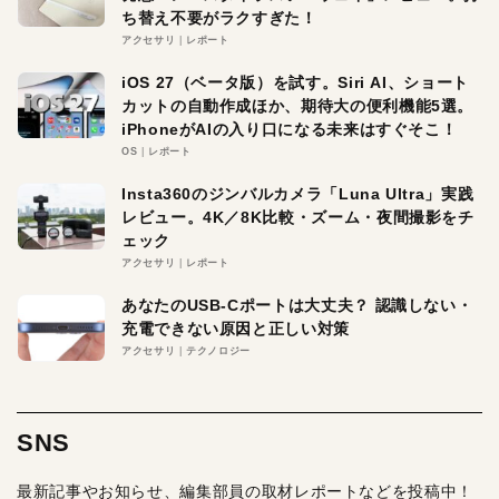
ち替え不要がラクすぎた！
アクセサリ
レポート
iOS 27（ベータ版）を試す。Siri AI、ショート
カットの自動作成ほか、期待大の便利機能5選。
iPhoneがAIの入り口になる未来はすぐそこ！
OS
レポート
Insta360のジンバルカメラ「Luna Ultra」実践
レビュー。4K／8K比較・ズーム・夜間撮影をチ
ェック
アクセサリ
レポート
あなたのUSB-Cポートは大丈夫？ 認識しない・
充電できない原因と正しい対策
アクセサリ
テクノロジー
SNS
最新記事やお知らせ、編集部員の取材レポートなどを投稿中！