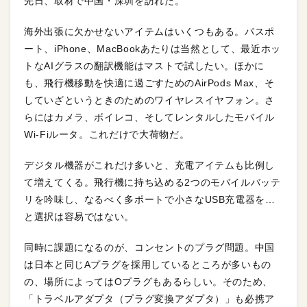
先日、取材で中国・深圳を訪れた。
海外出張に欠かせないアイテムはいくつもある。パスポ
ート、iPhone、MacBookあたりは当然として、最近ホッ
トなAIグラスの翻訳機能はマストで試したい。ほかに
も、飛行機移動を快適に過ごすためのAirPods Max、そ
していざというときのためのワイヤレスイヤフォン。さ
らにはカメラ、ボイレコ、そしてレンタルしたモバイル
Wi-Fiルータ。これだけで大荷物だ。
デジタル機器がこれだけ多いと、充電アイテムも比例し
て増えてくる。飛行機に持ち込める2つのモバイルバッテ
リを吟味し、なるべく多ポートで小さなUSB充電器を…
と選択は容易ではない。
同時に課題になるのが、コンセントのプラグ問題。中国
は日本と同じAプラグを採用しているところが多いもの
の、場所によってはOプラグもあるらしい。そのため、
「トラベルアダプタ（プラグ変換アダプタ）」も必携ア