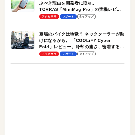
ぶべき理由を開発者に取材。
TORRAS「MiniMag Pro」の実機レビュ
ーも
アクセサリ
レポート
タイアップ
夏場のバイクは地獄？ ネッククーラーが助
けになるかも。 「COOLiFY Cyber
Fold」レビュー。冷却の速さ、密着する冷
却プレート、シンプルな操作性がグッド！
アクセサリ
レポート
タイアップ