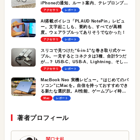
iPhoneの通知、ルート案内、テレプロンプタ
など、とにかく多機能！
アクセサリ
レポート
AI搭載ボイレコ「PLAUD NotePin」レビュ
ー。文字起こしも、要約も、すべてが高精
度。ウェアラブルってありそうでなかった！
アクセサリ
レポート
スリコで見つけた“6-in-1”な巻き取り式ケー
ブル。一見するとコネクタは3種、合計5つだ
が…？ USB-C、USB-A、Lightning、そして
隠れたmicro-B
アクセサリ
レポート
MacBook Neo 実機レビュー。“はじめてのパ
ソコン”にMacを。自信を持っておすすめでき
る新たな選択肢。AI性能、ゲームプレイ時の
パフォーマンスもチェック！
Mac
レポート
著者プロフィール
関口大起