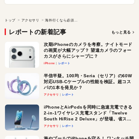
トップ
アクセサリ
海外行くなら必須。Ankerのコンセントのプラグ変換用アダプタをレビュー。5-in-1の拡張性がマジで助かる！ 片手サイズのコンパクトさもいい感じ
レポートの新着記事
もっと見る
次期iPhoneのカメラを考察。ナイトモード
の画質が大幅アップ？ 望遠カメラのフォー
カスがさらにシャープに？
iPhone
レポート
半信半疑。100均・Seria（セリア）の60W
対応USB-Cケーブルの性能を検証。超コス
パの1本を発見か？
アクセサリ
レポート
iPhoneとAirPodsを同時に急速充電できる
2-in-1ワイヤレス充電スタンド「Twelve
South HiRise 2 Deluxe」が登場。省スペ
ースでおしゃれに充電したい人にオスス
アクセサリ
レポート
メ！
海やプールでiPhoneを守る！ ワンタッチ開