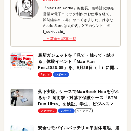
『Mac Fan Portal』編集長。腕時計の卸売
営業や電子コミック制作のお仕事を経て、
雑誌編集の世界にやってきました。好きな
Apple Storeは丸の内。Xアカウント：＠
t_sekiguchi_
この著者の記事一覧
最新ガジェットを「見て・触って・試せ
る」体験イベント「Mac Fan
Fes.2026.09」を、9月26日（土）に開催
します！
Apple
レポート
落下実験。ケースでMacBook Neoを守れ
るか？ 耐衝撃・対落下保護ケース「STM
Dux Ultra」を検証。学生、ビジネスマン
のモバイルユースに最適！
アクセサリ
レポート
タイアップ
安全なモバイルバッテリ＝半固体電池。選