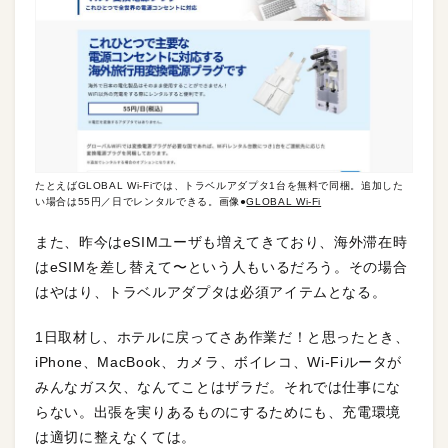
たとえばGLOBAL Wi-Fiでは、トラベルアダプタ1台を無料で同梱。追加した
い場合は55円／日でレンタルできる。画像●
GLOBAL Wi-Fi
また、昨今はeSIMユーザも増えてきており、海外滞在時
はeSIMを差し替えて〜という人もいるだろう。その場合
はやはり、トラベルアダプタは必須アイテムとなる。
1日取材し、ホテルに戻ってさあ作業だ！と思ったとき、
iPhone、MacBook、カメラ、ボイレコ、Wi-Fiルータが
みんなガス欠、なんてことはザラだ。それでは仕事にな
らない。出張を実りあるものにするためにも、充電環境
は適切に整えなくては。