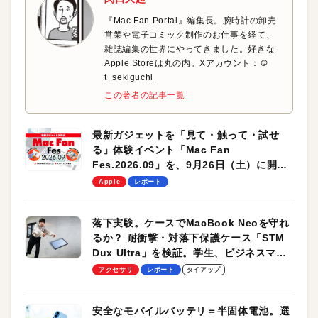
『Mac Fan Portal』編集長。腕時計の卸売
営業や電子コミック制作のお仕事を経て、
雑誌編集の世界にやってきました。好きな
Apple Storeは丸の内。Xアカウント：＠
t_sekiguchi_
この著者の記事一覧
最新ガジェットを「見て・触って・試せ
る」体験イベント「Mac Fan
Fes.2026.09」を、9月26日（土）に開催
します！
Apple
レポート
落下実験。ケースでMacBook Neoを守れ
るか？ 耐衝撃・対落下保護ケース「STM
Dux Ultra」を検証。学生、ビジネスマン
のモバイルユースに最適！
アクセサリ
レポート
タイアップ
安全なモバイルバッテリ＝半固体電池。選