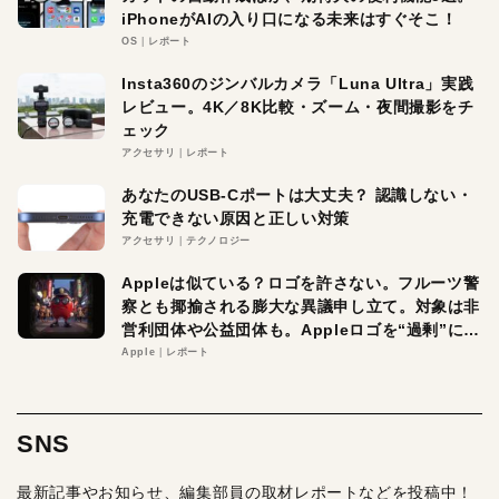
iPhoneがAIの入り口になる未来はすぐそこ！
OS
レポート
Insta360のジンバルカメラ「Luna Ultra」実践
レビュー。4K／8K比較・ズーム・夜間撮影をチ
ェック
アクセサリ
レポート
あなたのUSB-Cポートは大丈夫？ 認識しない・
充電できない原因と正しい対策
アクセサリ
テクノロジー
Appleは似ている？ロゴを許さない。フルーツ警
察とも揶揄される膨大な異議申し立て。対象は非
営利団体や公益団体も。Appleロゴを“過剰”に守
る理由とは
Apple
レポート
SNS
最新記事やお知らせ、編集部員の取材レポートなどを投稿中！