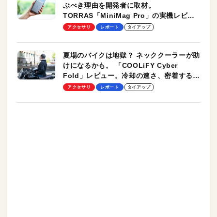
ぶべき理由を開発者に取材。
TORRAS「MiniMag Pro」の実機レビュ
ーも
アクセサリ
レポート
タイアップ
夏場のバイクは地獄？ ネッククーラーが助
けになるかも。 「COOLiFY Cyber
Fold」レビュー。冷却の速さ、密着する冷
却プレート、シンプルな操作性がグッド！
アクセサリ
レポート
タイアップ