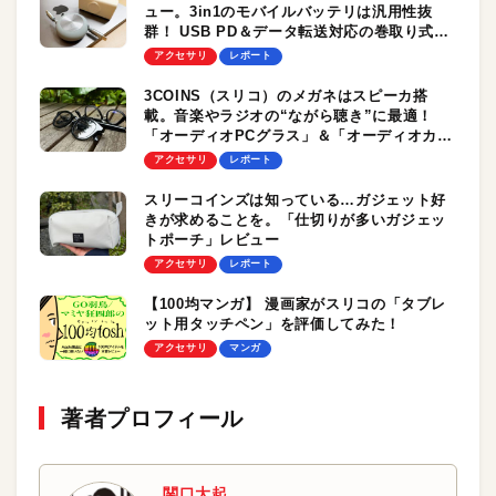
ュー。3in1のモバイルバッテリは汎用性抜
群！ USB PD＆データ転送対応の巻取り式ケ
ーブルもいい感じ
アクセサリ
レポート
3COINS（スリコ）のメガネはスピーカ搭
載。音楽やラジオの“ながら聴き”に最適！
「オーディオPCグラス」＆「オーディオカラ
ーグラス」をレビュー
アクセサリ
レポート
スリーコインズは知っている…ガジェット好
きが求めることを。「仕切りが多いガジェッ
トポーチ」レビュー
アクセサリ
レポート
【100均マンガ】 漫画家がスリコの「タブレ
ット用タッチペン」を評価してみた！
アクセサリ
マンガ
著者プロフィール
関口大起