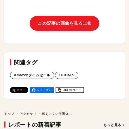
この記事の画像を見る
11枚
関連タグ
Amazonタイムセール
TORRAS
ポスト
シェアする
URLのコピー
トップ
アクセサリ
燃えにくい半固体モバイルバッテリが1900円オフ。TORRASのiPhoneケースが1647円オフで販売中。「MiniMag Pro」、「Ostand O3 Air」をAmazonタイムセール会場でチェック！
レポートの新着記事
もっと見る