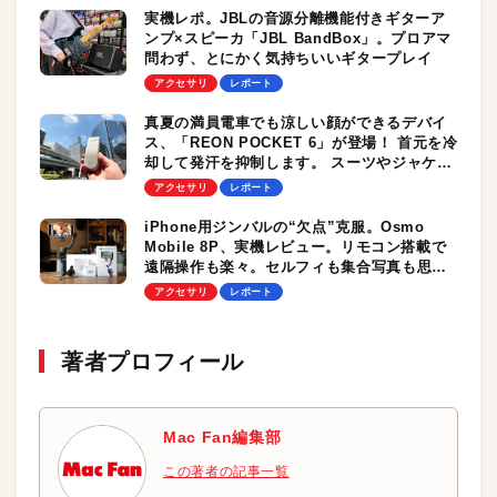
実機レポ。JBLの音源分離機能付きギターア
ンプ×スピーカ「JBL BandBox」。プロアマ
問わず、とにかく気持ちいいギタープレイ
アクセサリ
レポート
真夏の満員電車でも涼しい顔ができるデバイ
ス、「REON POCKET 6」が登場！ 首元を冷
却して発汗を抑制します。 スーツやジャケッ
トで通勤するビジネスマンに最適！
アクセサリ
レポート
iPhone用ジンバルの“欠点”克服。Osmo
Mobile 8P、実機レビュー。リモコン搭載で
遠隔操作も楽々。セルフィも集合写真も思い
のまま！ トラッキング性能もピカイチ
アクセサリ
レポート
著者プロフィール
Mac Fan編集部
この著者の記事一覧