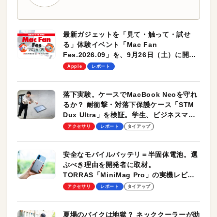
最新ガジェットを「見て・触って・試せ
る」体験イベント「Mac Fan
Fes.2026.09」を、9月26日（土）に開催
します！
Apple
レポート
落下実験。ケースでMacBook Neoを守れ
るか？ 耐衝撃・対落下保護ケース「STM
Dux Ultra」を検証。学生、ビジネスマン
のモバイルユースに最適！
アクセサリ
レポート
タイアップ
安全なモバイルバッテリ＝半固体電池。選
ぶべき理由を開発者に取材。
TORRAS「MiniMag Pro」の実機レビュ
ーも
アクセサリ
レポート
タイアップ
夏場のバイクは地獄？ ネッククーラーが助