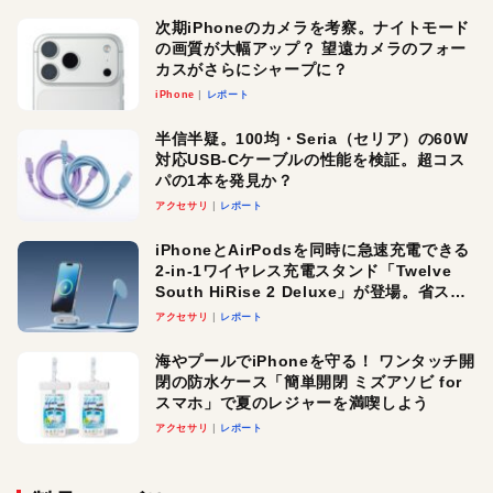
次期iPhoneのカメラを考察。ナイトモード
の画質が大幅アップ？ 望遠カメラのフォー
カスがさらにシャープに？
iPhone
レポート
半信半疑。100均・Seria（セリア）の60W
対応USB-Cケーブルの性能を検証。超コス
パの1本を発見か？
アクセサリ
レポート
iPhoneとAirPodsを同時に急速充電できる
2-in-1ワイヤレス充電スタンド「Twelve
South HiRise 2 Deluxe」が登場。省スペ
ースでおしゃれに充電したい人にオスス
アクセサリ
レポート
メ！
海やプールでiPhoneを守る！ ワンタッチ開
閉の防水ケース「簡単開閉 ミズアソビ for
スマホ」で夏のレジャーを満喫しよう
アクセサリ
レポート