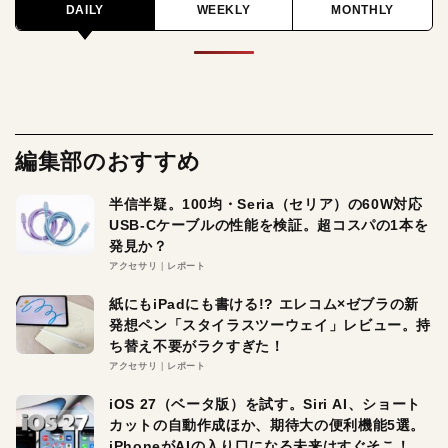
DAILY
WEEKLY
MONTHLY
編集部のおすすめ
半信半疑。100均・Seria（セリア）の60W対応
USB-Cケーブルの性能を検証。超コスパの1本を
発見か？
アクセサリ
レポート
紙にもiPadにも書ける!? エレコム×ゼブラの新
発想ペン「スタイラスツーウェイ」レビュー。持
ち替え不要がラクすぎた！
アクセサリ
レポート
iOS 27（ベータ版）を試す。Siri AI、ショート
カットの自動作成ほか、期待大の便利機能5選。
iPhoneがAIの入り口になる未来はすぐそこ！