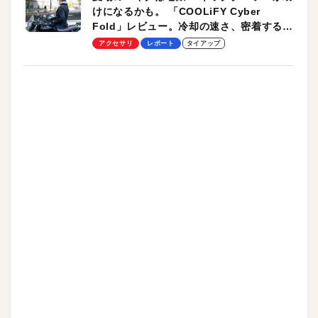
けになるかも。 「COOLiFY Cyber
Fold」レビュー。冷却の速さ、密着する冷
却プレート、シンプルな操作性がグッド！
アクセサリ
レポート
タイアップ