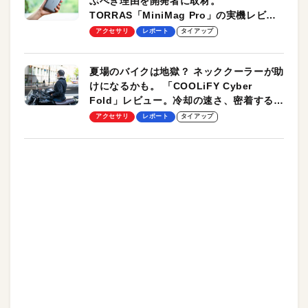
ぶべき理由を開発者に取材。
TORRAS「MiniMag Pro」の実機レビュ
ーも
アクセサリ
レポート
タイアップ
夏場のバイクは地獄？ ネッククーラーが助
けになるかも。 「COOLiFY Cyber
Fold」レビュー。冷却の速さ、密着する冷
却プレート、シンプルな操作性がグッド！
アクセサリ
レポート
タイアップ