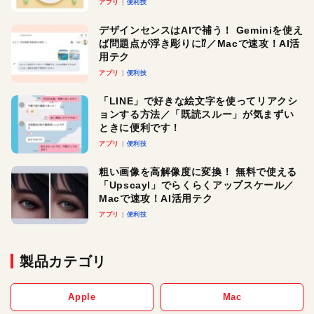
アプリ
便利技
デザインセンスはAIで補う！ Geminiを使え
ば問題点が浮き彫りに⁉︎／Macで速攻！AI活
用テク
アプリ
便利技
「LINE」で好きな絵文字を使ってリアクシ
ョンする方法／「既読スルー」が気まずい
ときに便利です！
アプリ
便利技
粗い画像を高解像度に変換！ 無料で使える
「Upscayl」でらくらくアップスケール／
Macで速攻！AI活用テク
アプリ
便利技
製品カテゴリ
Apple
Mac