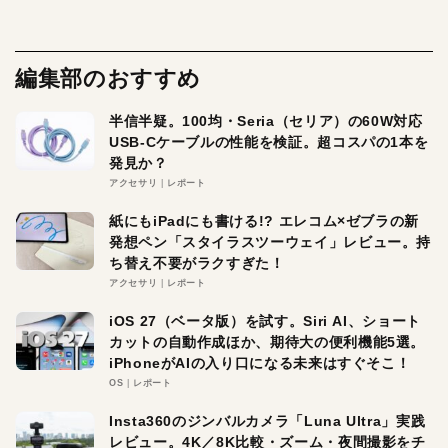
編集部のおすすめ
半信半疑。100均・Seria（セリア）の60W対応
USB-Cケーブルの性能を検証。超コスパの1本を
発見か？
アクセサリ
レポート
紙にもiPadにも書ける!? エレコム×ゼブラの新
発想ペン「スタイラスツーウェイ」レビュー。持
ち替え不要がラクすぎた！
アクセサリ
レポート
iOS 27（ベータ版）を試す。Siri AI、ショート
カットの自動作成ほか、期待大の便利機能5選。
iPhoneがAIの入り口になる未来はすぐそこ！
OS
レポート
Insta360のジンバルカメラ「Luna Ultra」実践
レビュー。4K／8K比較・ズーム・夜間撮影をチ