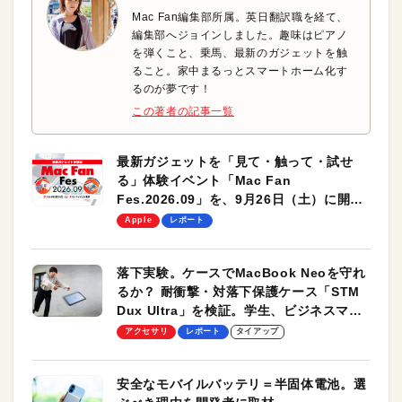
Mac Fan編集部所属。英日翻訳職を経て、
編集部へジョインしました。趣味はピアノ
を弾くこと、乗馬、最新のガジェットを触
ること。家中まるっとスマートホーム化す
るのが夢です！
この著者の記事一覧
最新ガジェットを「見て・触って・試せ
る」体験イベント「Mac Fan
Fes.2026.09」を、9月26日（土）に開催
します！
Apple
レポート
落下実験。ケースでMacBook Neoを守れ
るか？ 耐衝撃・対落下保護ケース「STM
Dux Ultra」を検証。学生、ビジネスマン
のモバイルユースに最適！
アクセサリ
レポート
タイアップ
安全なモバイルバッテリ＝半固体電池。選