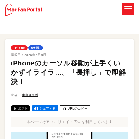
iPhone
便利技
掲載日：
2026年5月8日
iPhoneのカーソル移動が上手くい
かずイライラ…。「長押し」で即解
決！
著者：
中臺さや香
ポスト
シェアする
URLのコピー
本ページはアフィリエイト広告を利用しています