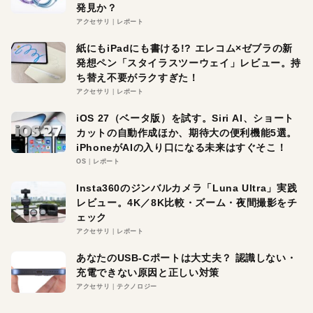
発見か？
アクセサリ
レポート
紙にもiPadにも書ける!? エレコム×ゼブラの新
発想ペン「スタイラスツーウェイ」レビュー。持
ち替え不要がラクすぎた！
アクセサリ
レポート
iOS 27（ベータ版）を試す。Siri AI、ショート
カットの自動作成ほか、期待大の便利機能5選。
iPhoneがAIの入り口になる未来はすぐそこ！
OS
レポート
Insta360のジンバルカメラ「Luna Ultra」実践
レビュー。4K／8K比較・ズーム・夜間撮影をチ
ェック
アクセサリ
レポート
あなたのUSB-Cポートは大丈夫？ 認識しない・
充電できない原因と正しい対策
アクセサリ
テクノロジー