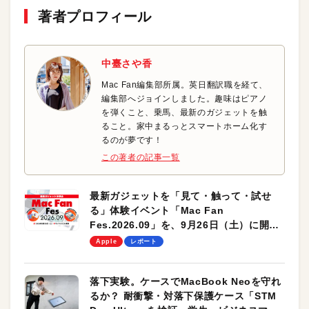
著者プロフィール
中臺さや香
Mac Fan編集部所属。英日翻訳職を経て、
編集部へジョインしました。趣味はピアノ
を弾くこと、乗馬、最新のガジェットを触
ること。家中まるっとスマートホーム化す
るのが夢です！
この著者の記事一覧
最新ガジェットを「見て・触って・試せ
る」体験イベント「Mac Fan
Fes.2026.09」を、9月26日（土）に開催
します！
Apple
レポート
落下実験。ケースでMacBook Neoを守れ
るか？ 耐衝撃・対落下保護ケース「STM