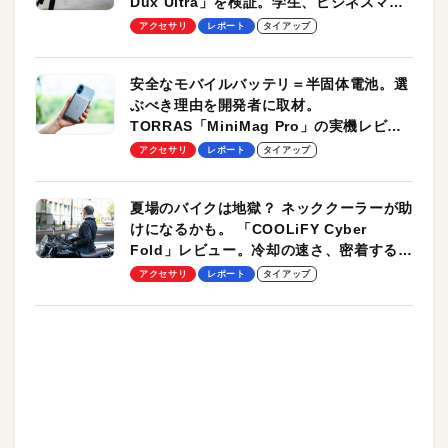
Dux Ultra」を検証。学生、ビジネスマン
のモバイルユースに最適！
アクセサリ
レポート
タイアップ
安全なモバイルバッテリ＝半固体電池。選
ぶべき理由を開発者に取材。
TORRAS「MiniMag Pro」の実機レビュ
ーも
アクセサリ
レポート
タイアップ
夏場のバイクは地獄？ ネッククーラーが助
けになるかも。 「COOLiFY Cyber
Fold」レビュー。冷却の速さ、密着する冷
却プレート、シンプルな操作性がグッド！
アクセサリ
レポート
タイアップ