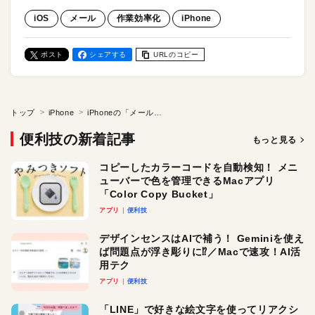
iOS
メール
作業効率化
iPhone
ポスト
シェアする
URLのコピー
トップ
iPhone
iPhoneの「メール」アプリ、プレビューできる行数を増やして内容をパパッと確認しましょう
便利技の新着記事
もっと見る
コピーしたカラーコードを自動検知！ メニ
ューバーで色を管理できるMacアプリ
「Color Copy Bucket」
アプリ
便利技
デザインセンスはAIで補う！ Geminiを使え
ば問題点が浮き彫りに⁉︎／Macで速攻！AI活
用テク
アプリ
便利技
「LINE」で好きな絵文字を使ってリアクシ