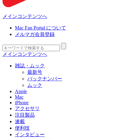
メインコンテンツへ
Mac Fan Portal について
メルマガ会員登録
メインコンテンツへ
雑誌・ムック
最新号
バックナンバー
ムック
Apple
Mac
iPhone
アクセサリ
注目製品
連載
便利技
インタビュー