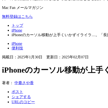
Mac Fan メールマガジン
無料登録はこちら
トップ
iPhone
iPhoneのカーソル移動が上手くいかずイライラ…。「
iPhone
便利技
掲載日：
2025年1月30日
更新日：
2025年02月07日
iPhoneのカーソル移動が
著者：
中臺さや香
ポスト
シェアする
URLのコピー