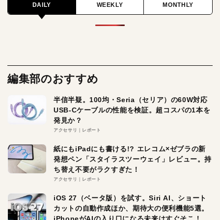
DAILY
WEEKLY
MONTHLY
編集部のおすすめ
半信半疑。100均・Seria（セリア）の60W対応
USB-Cケーブルの性能を検証。超コスパの1本を
発見か？
アクセサリ
レポート
紙にもiPadにも書ける!? エレコム×ゼブラの新
発想ペン「スタイラスツーウェイ」レビュー。持
ち替え不要がラクすぎた！
アクセサリ
レポート
iOS 27（ベータ版）を試す。Siri AI、ショート
カットの自動作成ほか、期待大の便利機能5選。
iPhoneがAIの入り口になる未来はすぐそこ！