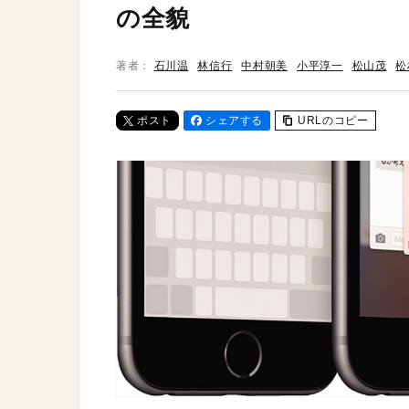
の全貌
著者：
石川温
林信行
中村朝美
小平淳一
松山茂
松
ポスト
シェアする
URLのコピー