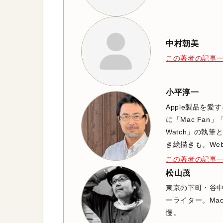
中村朝美
この著者の記事
小平淳一
Apple製品を
に「Mac Fan」
Watch」の執
き絵描きも。We
この著者の記事
松山茂
東京の下町・谷
ーライター。Mac
慢。