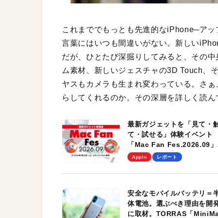
これまででもっとも先進的なiPhone─
言葉にはいつも間違いがない。新しいiPhone 
だが、ひとたび深掘りしてみると、その中
ム素材、新しいジェスチャの3D Touch、そ
ヤスもカメラも生まれ変わっている。さぁ、
らしてくれるのか。その深層を詳しく読ん
最新ガジェットを「見て・
て・試せる」体験イベント
「Mac Fan Fes.2026.09」
を、9月26日（土）に開催
Apple
レポート
す！
安全なモバイルバッテリ＝
体電池。選ぶべき理由を開
に取材。TORRAS「MiniM