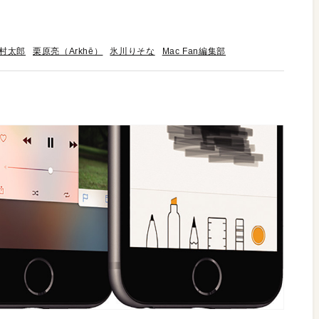
村太郎
栗原亮（Arkhē）
氷川りそな
Mac Fan編集部