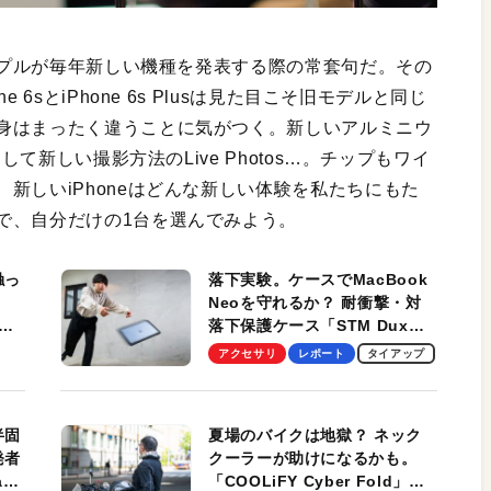
アップルが毎年新しい機種を発表する際の常套句だ。その
6sとiPhone 6s Plusは見た目こそ旧モデルと同じ
身はまったく違うことに気がつく。新しいアルミニウ
して新しい撮影方法のLive Photos…。チップもワイ
新しいiPhoneはどんな新しい体験を私たちにもた
で、自分だけの1台を選んでみよう。
触っ
落下実験。ケースでMacBook
Neoを守れるか？ 耐衝撃・対
落下保護ケース「STM Dux
しま
Ultra」を検証。学生、ビジネ
アクセサリ
レポート
タイアップ
スマンのモバイルユースに最
適！
半固
夏場のバイクは地獄？ ネック
発者
クーラーが助けになるかも。
ag
「COOLiFY Cyber Fold」レ