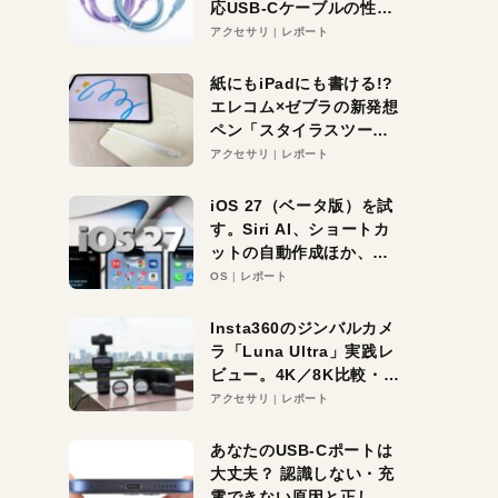
応USB-Cケーブルの性能
を検証。超コスパの1本を
アクセサリ
レポート
発見か？
紙にもiPadにも書ける!?
エレコム×ゼブラの新発想
ペン「スタイラスツーウ
ェイ」レビュー。持ち替
アクセサリ
レポート
え不要がラクすぎた！
iOS 27（ベータ版）を試
す。Siri AI、ショートカ
ットの自動作成ほか、期
待大の便利機能5選。
OS
レポート
iPhoneがAIの入り口にな
る未来はすぐそこ！
Insta360のジンバルカメ
ラ「Luna Ultra」実践レ
ビュー。4K／8K比較・ズ
ーム・夜間撮影をチェッ
アクセサリ
レポート
ク
あなたのUSB-Cポートは
大丈夫？ 認識しない・充
電できない原因と正しい