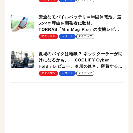
安全なモバイルバッテリ＝半固体電池。選
ぶべき理由を開発者に取材。
TORRAS「MiniMag Pro」の実機レビュ
ーも
アクセサリ
レポート
タイアップ
夏場のバイクは地獄？ ネッククーラーが助
けになるかも。 「COOLiFY Cyber
Fold」レビュー。冷却の速さ、密着する冷
却プレート、シンプルな操作性がグッド！
アクセサリ
レポート
タイアップ