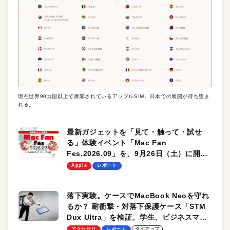
現在世界90カ国以上で展開されているアップルSIM。日本での展開が待ち望ま
れる。
最新ガジェットを「見て・触って・試せ
る」体験イベント「Mac Fan
Fes.2026.09」を、9月26日（土）に開催
します！
Apple
レポート
落下実験。ケースでMacBook Neoを守れ
るか？ 耐衝撃・対落下保護ケース「STM
Dux Ultra」を検証。学生、ビジネスマン
のモバイルユースに最適！
アクセサリ
レポート
タイアップ