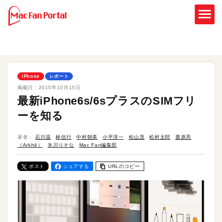
iPhone
レポート
掲載日：
2015年10月15日
最新iPhone6s/6sプラスのSIMフリ
ーを知る
著者：
石川温
林信行
中村朝美
小平淳一
松山茂
松村太郎
栗原亮
（Arkhē）
氷川りそな
Mac Fan編集部
ポスト
シェアする
URLのコピー