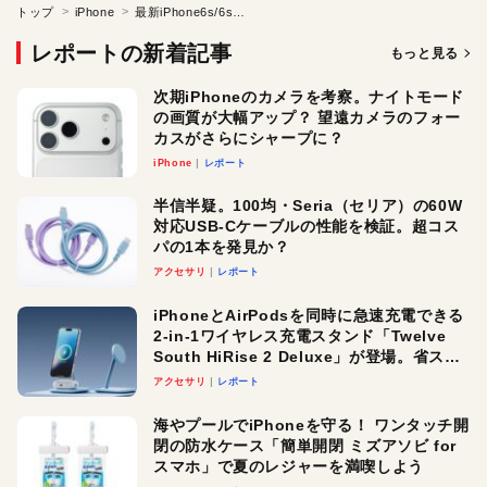
トップ
iPhone
最新iPhone6s/6sプラスのSIMフリーを知る
レポートの新着記事
もっと見る
次期iPhoneのカメラを考察。ナイトモード
の画質が大幅アップ？ 望遠カメラのフォー
カスがさらにシャープに？
iPhone
レポート
半信半疑。100均・Seria（セリア）の60W
対応USB-Cケーブルの性能を検証。超コス
パの1本を発見か？
アクセサリ
レポート
iPhoneとAirPodsを同時に急速充電できる
2-in-1ワイヤレス充電スタンド「Twelve
South HiRise 2 Deluxe」が登場。省スペ
ースでおしゃれに充電したい人にオスス
アクセサリ
レポート
メ！
海やプールでiPhoneを守る！ ワンタッチ開
閉の防水ケース「簡単開閉 ミズアソビ for
スマホ」で夏のレジャーを満喫しよう