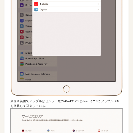
米国や英国でアップルはセルラー版のiPadエア2とiPadミニ3にアップルSIM
を搭載して発売している。