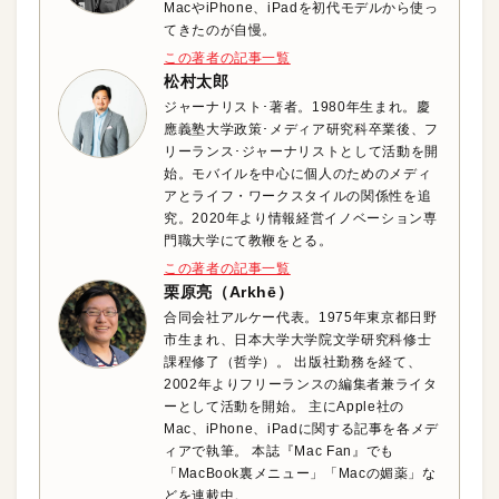
MacやiPhone、iPadを初代モデルから使っ
てきたのが自慢。
この著者の記事一覧
松村太郎
ジャーナリスト･著者。1980年生まれ。慶
應義塾大学政策･メディア研究科卒業後、フ
リーランス･ジャーナリストとして活動を開
始。モバイルを中心に個人のためのメディ
アとライフ・ワークスタイルの関係性を追
究。2020年より情報経営イノベーション専
門職大学にて教鞭をとる。
この著者の記事一覧
栗原亮（Arkhē）
合同会社アルケー代表。1975年東京都日野
市生まれ、日本大学大学院文学研究科修士
課程修了（哲学）。 出版社勤務を経て、
2002年よりフリーランスの編集者兼ライタ
ーとして活動を開始。 主にApple社の
Mac、iPhone、iPadに関する記事を各メデ
ィアで執筆。 本誌『Mac Fan』でも
「MacBook裏メニュー」「Macの媚薬」な
どを連載中。