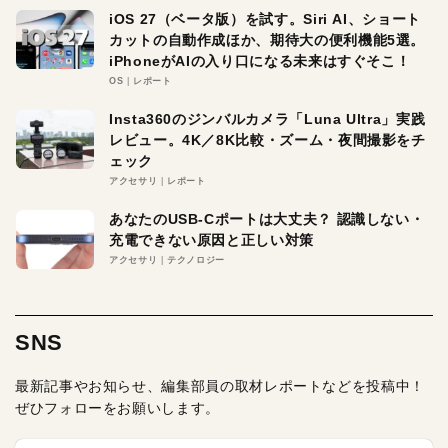
iOS 27（ベータ版）を試す。Siri AI、ショート
カットの自動作成ほか、期待大の便利機能5選。
iPhoneがAIの入り口になる未来はすぐそこ！
OS
レポート
Insta360のジンバルカメラ「Luna Ultra」実践
レビュー。4K／8K比較・ズーム・夜間撮影をチ
ェック
アクセサリ
レポート
あなたのUSB-Cポートは大丈夫？ 認識しない・
充電できない原因と正しい対策
アクセサリ
テクノロジー
SNS
最新記事やお知らせ、編集部員の取材レポートなどを投稿中！
ぜひフォローをお願いします。