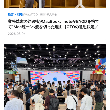
経営・戦略
#Mac
#TCO・ROI
#導入事例
業務端末の約9割がMacBook。noteがBYODを捨て
て“Mac統一”へ舵を切った理由【CTOの意思決定／
note株式会社①】
2026.08.04