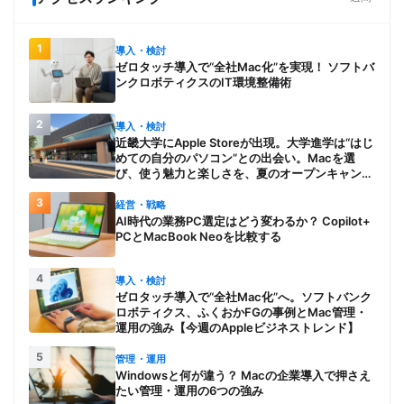
1
導入・検討
ゼロタッチ導入で“全社Mac化”を実現！ ソフトバ
ンクロボティクスのIT環境整備術
2
導入・検討
近畿大学にApple Storeが出現。大学進学は“はじ
めての自分のパソコン”との出会い。Macを選
び、使う魅力と楽しさを、夏のオープンキャンパ
スでアピール
3
経営・戦略
AI時代の業務PC選定はどう変わるか？ Copilot+
PCとMacBook Neoを比較する
4
導入・検討
ゼロタッチ導入で“全社Mac化”へ。ソフトバンク
ロボティクス、ふくおかFGの事例とMac管理・
運用の強み【今週のAppleビジネストレンド】
5
管理・運用
Windowsと何が違う？ Macの企業導入で押さえ
たい管理・運用の6つの強み