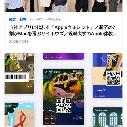
経営・戦略
#iPhone
#Mac
#導入事例
自社アプリに代わる「Appleウォレット」／新卒の7
割がMacを選ぶサイボウズ／近畿大学のApple体験
【今週のAppleビジネストレンド】
2026.07.31