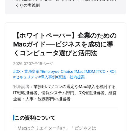
くりの実践例
【ホワイトペーパー】企業のための
Macガイド──ビジネスを成功に導
くコンピュータ選びと活用法
2026.07.07
·
全19ページ
#DX・業務変革
#Employee Choice
#Mac
#MDM
#TCO・ROI
#セキュリティ
#導入事例
#稟議・社内提案
対象読者：
業務用パソコンの選定やMac導入を検討する
IT戦略担当者、情報システム部門、DX推進担当者、経営
企画・人事・総務部門の担当者
この資料について
「Macはクリエイター向け」「ビジネスは