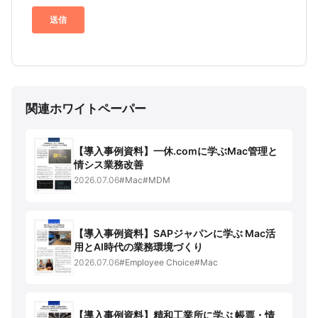
関連ホワイトペーパー
【導入事例資料】一休.comに学ぶMac管理と
情シス業務改善
2026.07.06
#Mac
#MDM
【導入事例資料】SAPジャパンに学ぶ Mac活
用とAI時代の業務環境づくり
2026.07.06
#Employee Choice
#Mac
【導入事例資料】精和工業所に学ぶ 帳票・情