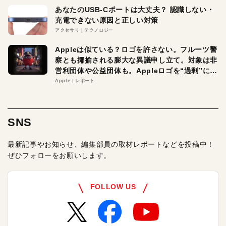
あなたのUSB-Cポートは大丈夫？ 認識しない・
充電できない原因と正しい対策
アクセサリ
テクノロジー
Appleは似ている？ロゴを許さない。フルーツ警
察とも揶揄される膨大な異議申し立て。対象は非
営利団体や公益団体も。Appleロゴを“過剰”に守
る理由とは
Apple
レポート
SNS
最新記事やお知らせ、編集部員の取材レポートなどを投稿中！
ぜひフォローをお願いします。
FOLLOW US