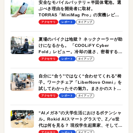
安全なモバイルバッテリ＝半固体電池。選
ぶべき理由を開発者に取材。
TORRAS「MiniMag Pro」の実機レビュ
ーも
アクセサリ
レポート
タイアップ
夏場のバイクは地獄？ ネッククーラーが助
けになるかも。 「COOLiFY Cyber
Fold」レビュー。冷却の速さ、密着する冷
却プレート、シンプルな操作性がグッド！
アクセサリ
レポート
タイアップ
自分に“合う”ではなく“合わせてくれる”椅
子。ワークチェア「LiberNovo Omni」を
試してわかったその魅力。まさかのストレ
ッチ機能も搭載
アクセサリ
レポート
タイアップ
“AIメガネ”の大学生活におけるポテンシャ
ル。Rokid AIスマートグラスで、Z／α世
代は何を見る？ 現役学生起業家、そして教
授による体験会レポート【PR】
アクセサリ
レポート
タイアップ