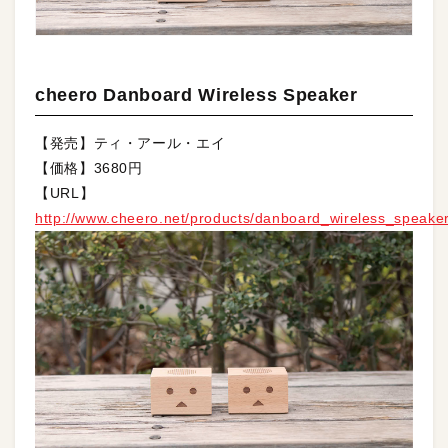
cheero Danboard Wireless Speaker
【発売】ティ・アール・エイ
【価格】3680円
【URL】
http://www.cheero.net/products/danboard_wireless_speaker