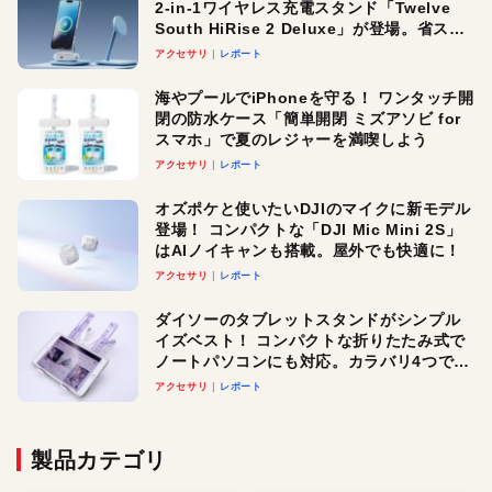
2-in-1ワイヤレス充電スタンド「Twelve
South HiRise 2 Deluxe」が登場。省スペ
ースでおしゃれに充電したい人にオスス
アクセサリ
レポート
メ！
海やプールでiPhoneを守る！ ワンタッチ開
閉の防水ケース「簡単開閉 ミズアソビ for
スマホ」で夏のレジャーを満喫しよう
アクセサリ
レポート
オズポケと使いたいDJIのマイクに新モデル
登場！ コンパクトな「DJI Mic Mini 2S」
はAIノイキャンも搭載。屋外でも快適に！
アクセサリ
レポート
ダイソーのタブレットスタンドがシンプル
イズベスト！ コンパクトな折りたたみ式で
ノートパソコンにも対応。カラバリ4つで選
べる楽しさも
アクセサリ
レポート
製品カテゴリ