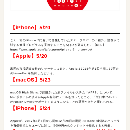
【iPhone】5/20
ごく一部のiPhone 7において発生していたステータスバーの「圏外」誤表示に
対する修理プログラムを実施することをAppleが発表した。【URL】
https://www.apple.com/jp/support/iphone-7-no-service/
【Apple】5/20
米国の市場調査会社のリサーチによると、Appleは2018年第1四半期に60万台
のHomePodを出荷したという。
【macOS】5/23
macOS High Sierraで採用された新ファイルシステム「APFS」について、
Mac系サイトの読者がApple幹部にメールを送ったところ、「近日中にAPFS
がFusion Driveをサポートするようになる」との返事がきたと報じられる。
【iPhone】5/24
Appleが、2017年1月1日から同年12月28日の期間にiPhone 6以降のバッテリ
を有償交換したユーザに対し、5600円分のクレジットを提供すると発表。