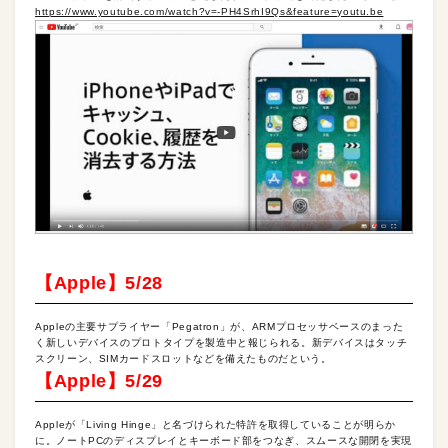
https://www.youtube.com/watch?v=-PH4SrhI9Qs&feature=youtu.be
【Apple】5/28
Appleの主要サプライヤー「Pegatron」が、ARMプロセッサベースのまった
く新しいデバイスのプロトタイプを製造中と報じられる。新デバイスはタッチ
スクリーン、SIMカードスロットなどを備えたものだという。
【Apple】5/29
Appleが「Living Hinge」と名づけられた特許を取得していることが明らか
に。ノートPCのディスプレイとキーボード部をつなぎ、スムースな開閉を実現