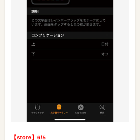
【store】6/5