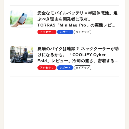
安全なモバイルバッテリ＝半固体電池。選
ぶべき理由を開発者に取材。
TORRAS「MiniMag Pro」の実機レビュ
ーも
アクセサリ
レポート
タイアップ
夏場のバイクは地獄？ ネッククーラーが助
けになるかも。 「COOLiFY Cyber
Fold」レビュー。冷却の速さ、密着する冷
却プレート、シンプルな操作性がグッド！
アクセサリ
レポート
タイアップ