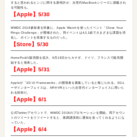
すると思われるヒンジに関する新特許が、次世代MacBookシリーズに搭載され
る可能性も。
【Apple】5/30
WWDC 2018参加者を対象に、Apple Watchを使ったイベント「Close Your
Rings Challenge」が開催された。同イベントは4人1組でさまざまな課題を消
化し、ポイントを収集するものだった。
【Store】5/30
HomePodの販売国を拡大、6月18日からカナダ、ドイツ、フランスで販売開
始すると発表した。
【Apple】5/31
Appleが「3D UI Frameworks」の開発者を募集していると報じられる。3Dユ
ーザインターフェイスは、ARやVRといった次世代インターフェイスに用いら
れる技術だ。
【Apple】6/1
公式Twitterアカウントで、WWDC 2018のプロモーションを開始。同アカウン
トのツイートをリツイートすると、基調講演前に通知を送ってくれるようにな
っていた。
【Apple】6/4