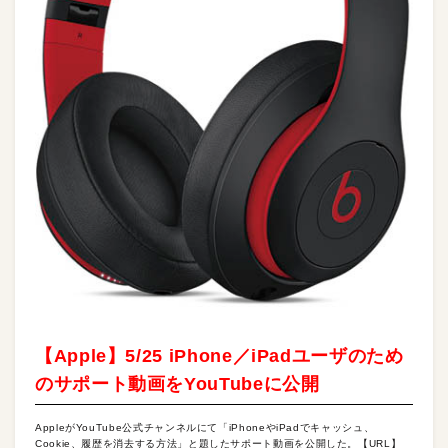
【Apple】5/25 iPhone／iPadユーザのため
のサポート動画をYouTubeに公開
AppleがYouTube公式チャンネルにて「iPhoneやiPadでキャッシュ、
Cookie、履歴を消去する方法」と題したサポート動画を公開した。【URL】