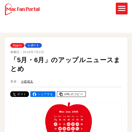
Apple
レポート
掲載日：
2018年7月2日
「5月・6月」のアップルニュースま
とめ
著者：
小原裕太
ポスト
シェアする
URLのコピー