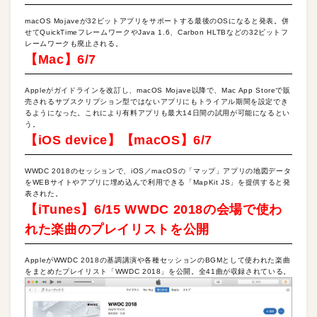
macOS Mojaveが32ビットアプリをサポートする最後のOSになると発表。併
せてQuickTimeフレームワークやJava 1.6、Carbon HLTBなどの32ビットフ
レームワークも廃止される。
【Mac】6/7
Appleがガイドラインを改訂し、macOS Mojave以降で、Mac App Storeで販
売されるサブスクリプション型ではないアプリにもトライアル期間を設定でき
るようになった。これにより有料アプリも最大14日間の試用が可能になるとい
う。
【iOS device】【macOS】6/7
WWDC 2018のセッションで、iOS／macOSの「マップ」アプリの地図データ
をWEBサイトやアプリに埋め込んで利用できる「MapKit JS」を提供すると発
表された。
【iTunes】6/15 WWDC 2018の会場で使わ
れた楽曲のプレイリストを公開
AppleがWWDC 2018の基調講演や各種セッションのBGMとして使われた楽曲
をまとめたプレイリスト「WWDC 2018」を公開。全41曲が収録されている。