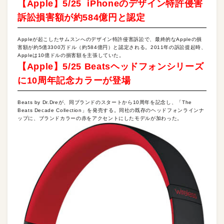
【Apple】5/25 iPhoneのデザイン特許侵害
訴訟損害額が約584億円と認定
Appleが起こしたサムスンへのデザイン特許侵害訴訟で、最終的なAppleの損
害額が約5億3300万ドル（約584億円）と認定される。2011年の訴訟提起時、
Appleは10億ドルの損害額を主張していた。
【Apple】5/25 Beatsヘッドフォンシリーズ
に10周年記念カラーが登場
Beats by Dr.Dreが、同ブランドのスタートから10周年を記念し、「The
Beats Decade Collection」を発売する。同社の既存のヘッドフォンラインナ
ップに、ブランドカラーの赤をアクセントにしたモデルが加わった。