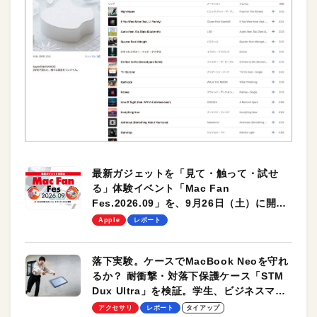
最新ガジェットを「見て・触って・試せ
る」体験イベント「Mac Fan
Fes.2026.09」を、9月26日（土）に開催
します！
Apple
レポート
落下実験。ケースでMacBook Neoを守れ
るか？ 耐衝撃・対落下保護ケース「STM
Dux Ultra」を検証。学生、ビジネスマン
のモバイルユースに最適！
アクセサリ
レポート
タイアップ