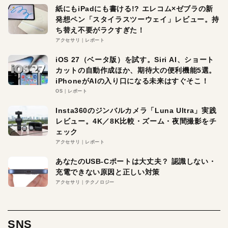
紙にもiPadにも書ける!? エレコム×ゼブラの新
発想ペン「スタイラスツーウェイ」レビュー。持
ち替え不要がラクすぎた！
アクセサリ
レポート
iOS 27（ベータ版）を試す。Siri AI、ショート
カットの自動作成ほか、期待大の便利機能5選。
iPhoneがAIの入り口になる未来はすぐそこ！
OS
レポート
Insta360のジンバルカメラ「Luna Ultra」実践
レビュー。4K／8K比較・ズーム・夜間撮影をチ
ェック
アクセサリ
レポート
あなたのUSB-Cポートは大丈夫？ 認識しない・
充電できない原因と正しい対策
アクセサリ
テクノロジー
SNS