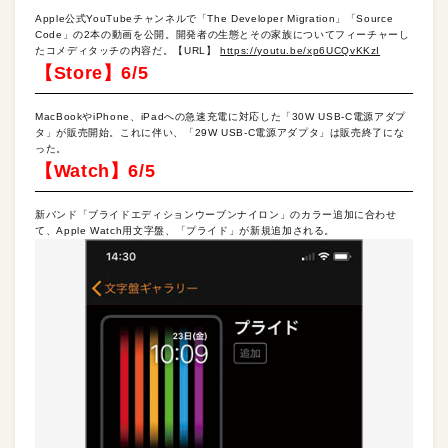
Apple公式YouTubeチャンネルで「The Developer Migration」「Source
Code」の2本の動画を公開。開発者の生態とその家族についてフィーチャーし
たコメディタッチの内容だ。【URL】
https://youtu.be/xp6UCQvKKzI
【Store】6/5
MacBookやiPhone、iPadへの急速充電に対応した「30W USB-C電源アダプ
タ」が販売開始。これに伴い、「29W USB-C電源アダプタ」は販売終了にな
った。
【Watch】6/5
新バンド「ブライドエディションウーブンナイロン」のカラー追加に合わせ
て、Apple Watch用文字盤、「プライド」が新規追加される。