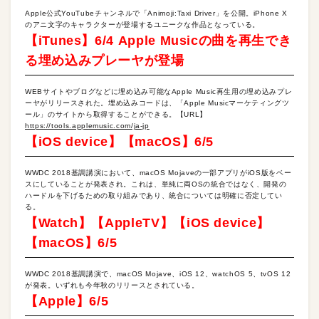
Apple公式YouTubeチャンネルで「Animoji:Taxi Driver」を公開。iPhone X
のアニ文字のキャラクターが登場するユニークな作品となっている。
【iTunes】6/4 Apple Musicの曲を再生でき
る埋め込みプレーヤが登場
WEBサイトやブログなどに埋め込み可能なApple Music再生用の埋め込みプレ
ーヤがリリースされた。埋め込みコードは、「Apple Musicマーケティングツ
ール」のサイトから取得することができる。【URL】
https://tools.applemusic.com/ja-jp
【iOS device】【macOS】6/5
WWDC 2018基調講演において、macOS Mojaveの一部アプリがiOS版をベー
スにしていることが発表され。これは、単純に両OSの統合ではなく、開発の
ハードルを下げるための取り組みであり、統合については明確に否定してい
る。
【Watch】【AppleTV】【iOS device】
【macOS】6/5
WWDC 2018基調講演で、macOS Mojave、iOS 12、watchOS 5、tvOS 12
が発表。いずれも今年秋のリリースとされている。
【Apple】6/5