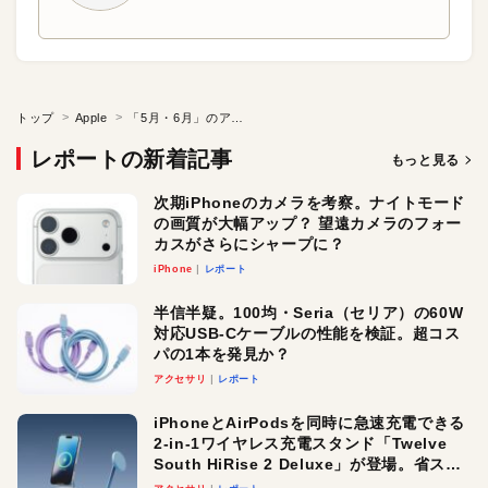
トップ
Apple
「5月・6月」のアップルニュースまとめ
レポートの新着記事
もっと見る
次期iPhoneのカメラを考察。ナイトモード
の画質が大幅アップ？ 望遠カメラのフォー
カスがさらにシャープに？
iPhone
レポート
半信半疑。100均・Seria（セリア）の60W
対応USB-Cケーブルの性能を検証。超コス
パの1本を発見か？
アクセサリ
レポート
iPhoneとAirPodsを同時に急速充電できる
2-in-1ワイヤレス充電スタンド「Twelve
South HiRise 2 Deluxe」が登場。省スペ
ースでおしゃれに充電したい人にオスス