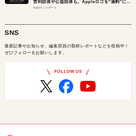
営利団体や公益団体も。Appleロゴを“過剰”に守
る理由とは
Apple
レポート
SNS
最新記事やお知らせ、編集部員の取材レポートなどを投稿中！
ぜひフォローをお願いします。
FOLLOW US