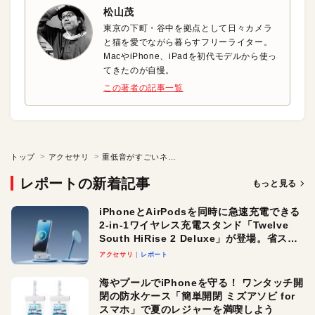
松山茂
東京の下町・谷中を拠点として日々カメラ
と猫を愛でながら暮らすフリーライター。
MacやiPhone、iPadを初代モデルから使っ
てきたのが自慢。
この著者の記事一覧
トップ
アクセサリ
重低音がすごいネックバンドタイプイヤフォン
レポートの新着記事
もっと見る
iPhoneとAirPodsを同時に急速充電できる
2-in-1ワイヤレス充電スタンド「Twelve
South HiRise 2 Deluxe」が登場。省スペ
ースでおしゃれに充電したい人にオスス
アクセサリ
レポート
メ！
海やプールでiPhoneを守る！ ワンタッチ開
閉の防水ケース「簡単開閉 ミズアソビ for
スマホ」で夏のレジャーを満喫しよう