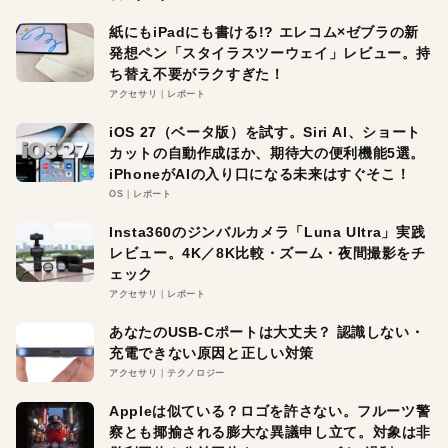
紙にもiPadにも書ける!? エレコム×ゼブラの新
発想ペン「スタイラスツーウェイ」レビュー。持
ち替え不要がラクすぎた！
アクセサリ
レポート
iOS 27（ベータ版）を試す。Siri AI、ショート
カットの自動作成ほか、期待大の便利機能5選。
iPhoneがAIの入り口になる未来はすぐそこ！
OS
レポート
Insta360のジンバルカメラ「Luna Ultra」実践
レビュー。4K／8K比較・ズーム・夜間撮影をチ
ェック
アクセサリ
レポート
あなたのUSB-Cポートは大丈夫？ 認識しない・
充電できない原因と正しい対策
アクセサリ
テクノロジー
Appleは似ている？ロゴを許さない。フルーツ警
察とも揶揄される膨大な異議申し立て。対象は非