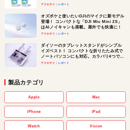
アクセサリ
レポート
オズポケと使いたいDJIのマイクに新モデル
登場！ コンパクトな「DJI Mic Mini 2S」
はAIノイキャンも搭載。屋外でも快適に！
アクセサリ
レポート
ダイソーのタブレットスタンドがシンプル
イズベスト！ コンパクトな折りたたみ式で
ノートパソコンにも対応。カラバリ4つで選
べる楽しさも
アクセサリ
レポート
製品カテゴリ
Apple
Mac
iPhone
iPad
Watch
Vision