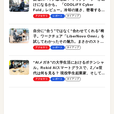
けになるかも。 「COOLiFY Cyber
Fold」レビュー。冷却の速さ、密着する冷
却プレート、シンプルな操作性がグッド！
アクセサリ
レポート
タイアップ
自分に“合う”ではなく“合わせてくれる”椅
子。ワークチェア「LiberNovo Omni」を
試してわかったその魅力。まさかのストレ
ッチ機能も搭載
アクセサリ
レポート
タイアップ
“AIメガネ”の大学生活におけるポテンシャ
ル。Rokid AIスマートグラスで、Z／α世
代は何を見る？ 現役学生起業家、そして教
授による体験会レポート【PR】
アクセサリ
レポート
タイアップ