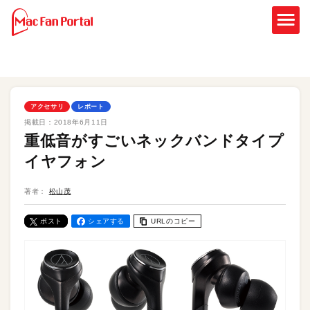
アクセサリ
レポート
掲載日：
2018年6月11日
重低音がすごいネックバンドタイプ
イヤフォン
著者：
松山茂
ポスト
シェアする
URLのコピー