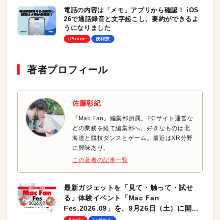
電話の内容は「メモ」アプリから確認！ iOS
26で通話録音と文字起こし、要約ができるよ
うになりました
iPhone
便利技
著者プロフィール
佐藤彰紀
『Mac Fan』編集部所属。ECサイト運営な
どの業務を経て編集部へ。好きなものは北
海道と競技ダンスとゲーム。最近はXR分野
に興味あり。
この著者の記事一覧
最新ガジェットを「見て・触って・試せ
る」体験イベント「Mac Fan
Fes.2026.09」を、9月26日（土）に開催
します！
Apple
レポート