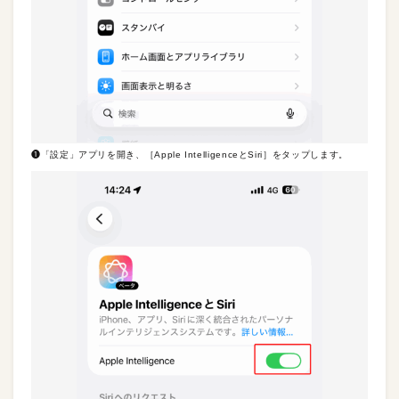
❶「設定」アプリを開き、［Apple IntelligenceとSiri］をタップします。