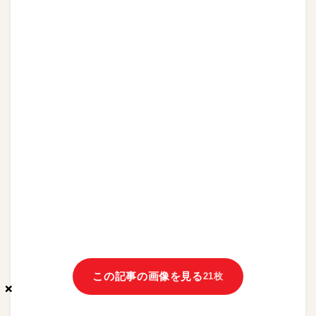
この記事の画像を見る
21枚
×
×
×