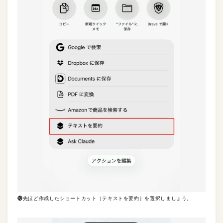
❿先ほど作成したショートカット［テキストを要約］を選択しましょう。