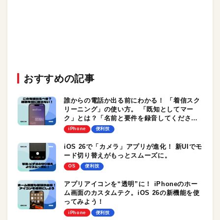
おすすめの記事
誰からの電話か出る前にわかる！ 「着信スク
リーニング」の使い方。 「既知としてマー
ク」とは？「名前と要件を録音してくださ
い」と言われたときの対処法も
iPhone
便利技
iOS 26で「カメラ」アプリが進化！ 新UIでモ
ード切り替えがもっとスムーズに。
OS
便利技
アプリアイコンを“透明”に！ iPhoneのホー
ム画面のカスタムテク。iOS 26の新機能を使
ってみよう！
iPhone
便利技