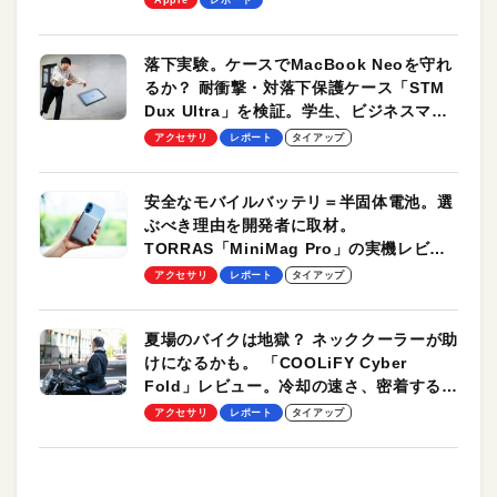
落下実験。ケースでMacBook Neoを守れ
るか？ 耐衝撃・対落下保護ケース「STM
Dux Ultra」を検証。学生、ビジネスマン
のモバイルユースに最適！
アクセサリ
レポート
タイアップ
安全なモバイルバッテリ＝半固体電池。選
ぶべき理由を開発者に取材。
TORRAS「MiniMag Pro」の実機レビュ
ーも
アクセサリ
レポート
タイアップ
夏場のバイクは地獄？ ネッククーラーが助
けになるかも。 「COOLiFY Cyber
Fold」レビュー。冷却の速さ、密着する冷
却プレート、シンプルな操作性がグッド！
アクセサリ
レポート
タイアップ