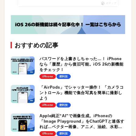
ポチップ
おすすめの記事
パスワードを上書きしちゃった…！ iPhone
なら「履歴」から復旧可能。iOS 26の新機能
をチェック！
iPhone
便利技
「AirPods」でシャッター操作！ 「カメラコ
ントロール」機能で集合写真を簡単に撮影し
よう
iPhone
便利技
Apple純正“AI”で画像生成。iPhoneの
「Image Playground」をChatGPTと連係す
れば…ベクター画像、アニメ、油絵、水彩…
画風も自由自在！ iOS 26の新機能をチェック
iPhone
便利技