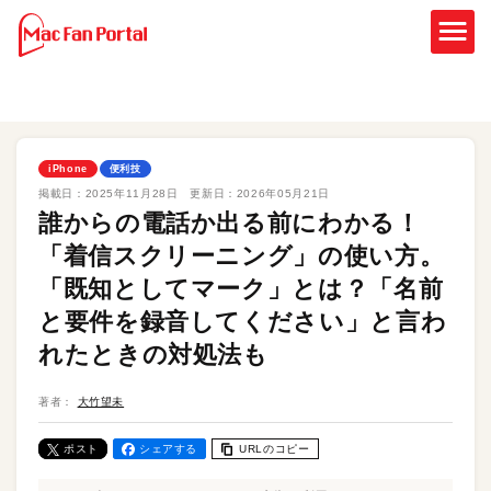
iPhone
便利技
掲載日：
2025年11月28日
更新日：
2026年05月21日
誰からの電話か出る前にわかる！
「着信スクリーニング」の使い方。
「既知としてマーク」とは？「名前
と要件を録音してください」と言わ
れたときの対処法も
著者：
大竹望未
ポスト
シェアする
URLのコピー