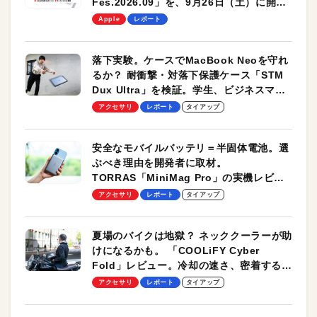
Fes.2026.09」を、9月26日（土）に開催
します！
Apple
レポート
落下実験。ケースでMacBook Neoを守れ
るか？ 耐衝撃・対落下保護ケース「STM
Dux Ultra」を検証。学生、ビジネスマン
のモバイルユースに最適！
アクセサリ
レポート
タイアップ
安全なモバイルバッテリ＝半固体電池。選
ぶべき理由を開発者に取材。
TORRAS「MiniMag Pro」の実機レビュ
ーも
アクセサリ
レポート
タイアップ
夏場のバイクは地獄？ ネッククーラーが助
けになるかも。 「COOLiFY Cyber
Fold」レビュー。冷却の速さ、密着する冷
却プレート、シンプルな操作性がグッド！
アクセサリ
レポート
タイアップ