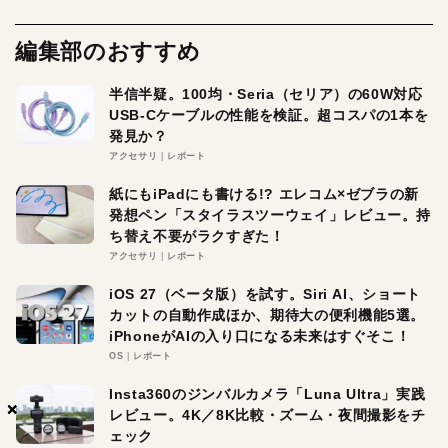
編集部のおすすめ
半信半疑。100均・Seria（セリア）の60W対応
USB-Cケーブルの性能を検証。超コスパの1本を
発見か？
アクセサリ
レポート
紙にもiPadにも書ける!? エレコム×ゼブラの新
発想ペン「スタイラスツーウェイ」レビュー。持
ち替え不要がラクすぎた！
アクセサリ
レポート
iOS 27（ベータ版）を試す。Siri AI、ショート
カットの自動作成ほか、期待大の便利機能5選。
iPhoneがAIの入り口になる未来はすぐそこ！
OS
レポート
Insta360のジンバルカメラ「Luna Ultra」実践
×
×
×
レビュー。4K／8K比較・ズーム・夜間撮影をチ
ェック