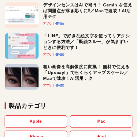
デザインセンスはAIで補う！ Geminiを使え
ば問題点が浮き彫りに⁉︎／Macで速攻！AI活
用テク
アプリ
便利技
「LINE」で好きな絵文字を使ってリアクシ
ョンする方法／「既読スルー」が気まずい
ときに便利です！
アプリ
便利技
粗い画像を高解像度に変換！ 無料で使える
「Upscayl」でらくらくアップスケール／
Macで速攻！AI活用テク
アプリ
便利技
製品カテゴリ
Apple
Mac
iPhone
iPad