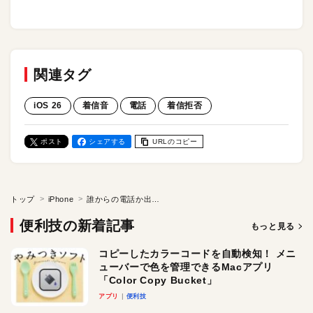
関連タグ
iOS 26
着信音
電話
着信拒否
ポスト
シェアする
URLのコピー
トップ
iPhone
誰からの電話か出る前にわかる！ 「着信スクリーニング」の使い方。 「既知としてマーク」とは？「名前と要件を録音してください」と言われたときの対処法も
便利技の新着記事
もっと見る
コピーしたカラーコードを自動検知！ メニ
ューバーで色を管理できるMacアプリ
「Color Copy Bucket」
アプリ
便利技