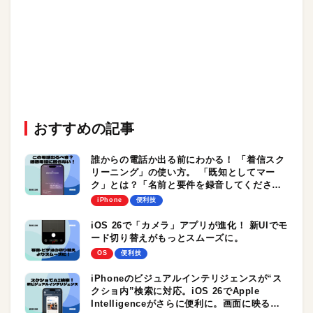
おすすめの記事
誰からの電話か出る前にわかる！ 「着信スク
リーニング」の使い方。 「既知としてマー
ク」とは？「名前と要件を録音してくださ
い」と言われたときの対処法も
iPhone
便利技
iOS 26で「カメラ」アプリが進化！ 新UIでモ
ード切り替えがもっとスムーズに。
OS
便利技
iPhoneのビジュアルインテリジェンスが“ス
クショ内”検索に対応。iOS 26でApple
Intelligenceがさらに便利に。画面に映るす