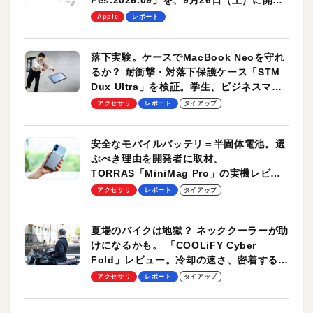
Fes.2026.09」を、9月26日（土）に開催
します！
Apple
レポート
落下実験。ケースでMacBook Neoを守れ
るか？ 耐衝撃・対落下保護ケース「STM
Dux Ultra」を検証。学生、ビジネスマン
のモバイルユースに最適！
アクセサリ
レポート
タイアップ
安全なモバイルバッテリ＝半固体電池。選
ぶべき理由を開発者に取材。
TORRAS「MiniMag Pro」の実機レビュ
ーも
アクセサリ
レポート
タイアップ
夏場のバイクは地獄？ ネッククーラーが助
けになるかも。 「COOLiFY Cyber
Fold」レビュー。冷却の速さ、密着する冷
却プレート、シンプルな操作性がグッド！
アクセサリ
レポート
タイアップ