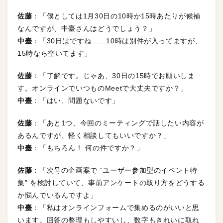
佐藤
：「僕としては1月30日の10時か15時あたりが候補
なんですが、中臺さんはどうでしょう？」
中臺
：「30日はですね……10時は別件が入ってますが、
15時なら空いてます」
佐藤
：「了解です。じゃあ、30日の15時でお願いしま
す。オンラインでいつものMeetで大丈夫ですか？」
中臺
：「はい、問題ないです」
佐藤
：「あと1つ、今回のミーティングで話したい内容が
あるんですが、軽く相談してもいいですか？」
中臺
：「もちろん！ 何の件ですか？」
佐藤
：「次号の企画案で “ユーザー参加型のイベント特
集” を検討していて、事前アンケートの取り方をどうする
か悩んでいるんですよ」
中臺
：「私はオンラインフォームで集めるのがいいと思
います。回答の整理もしやすいし、数字もきれいに取れ