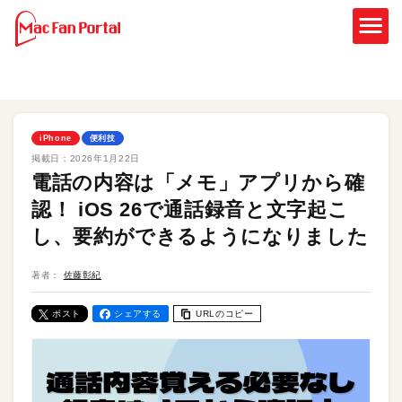
iPhone
便利技
掲載日：
2026年1月22日
電話の内容は「メモ」アプリから確
認！ iOS 26で通話録音と文字起こ
し、要約ができるようになりました
著者：
佐藤彰紀
ポスト
シェアする
URLのコピー