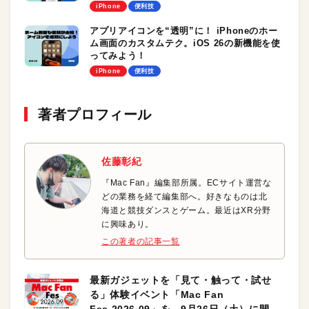
べてを検索、検索ぅ！
iPhone
便利技
アプリアイコンを“透明”に！ iPhoneのホー
ム画面のカスタムテク。iOS 26の新機能を使
ってみよう！
iPhone
便利技
著者プロフィール
佐藤彰紀
『Mac Fan』編集部所属。ECサイト運営な
どの業務を経て編集部へ。好きなものは北
海道と競技ダンスとゲーム。最近はXR分野
に興味あり。
この著者の記事一覧
最新ガジェットを「見て・触って・試せ
る」体験イベント「Mac Fan