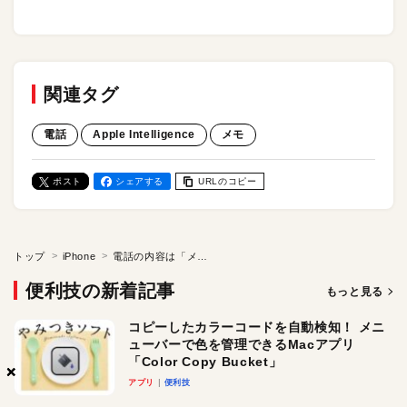
関連タグ
電話
Apple Intelligence
メモ
ポスト
シェアする
URLのコピー
トップ
iPhone
電話の内容は「メモ」アプリから確認！ iOS 26で通話録音と文字起こし、要約ができるようになりました
便利技の新着記事
もっと見る
コピーしたカラーコードを自動検知！ メニ
ューバーで色を管理できるMacアプリ
「Color Copy Bucket」
×
×
×
アプリ
便利技