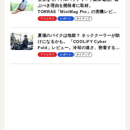
ぶべき理由を開発者に取材。
TORRAS「MiniMag Pro」の実機レビュ
ーも
アクセサリ
レポート
タイアップ
夏場のバイクは地獄？ ネッククーラーが助
けになるかも。 「COOLiFY Cyber
Fold」レビュー。冷却の速さ、密着する冷
却プレート、シンプルな操作性がグッド！
アクセサリ
レポート
タイアップ