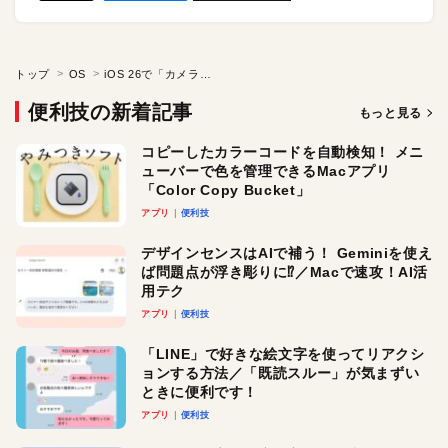
トップ
OS
iOS 26で「カメラ」アプリが進化！ 新UIでモード切り替えがもっとスムーズに。
便利技の新着記事
もっと見る
コピーしたカラーコードを自動検知！ メニ
ューバーで色を管理できるMacアプリ
「Color Copy Bucket」
アプリ
便利技
デザインセンスはAIで補う！ Geminiを使え
ば問題点が浮き彫りに⁉︎／Macで速攻！AI活
用テク
アプリ
便利技
「LINE」で好きな絵文字を使ってリアクシ
ョンする方法／「既読スルー」が気まずい
ときに便利です！
アプリ
便利技