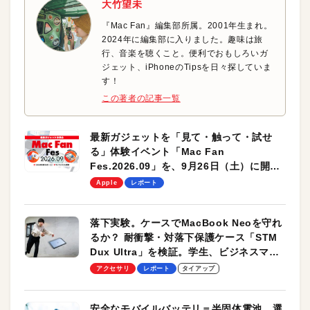
大竹望未
『Mac Fan』編集部所属。2001年生まれ。
2024年に編集部に入りました。趣味は旅
行、音楽を聴くこと。便利でおもしろいガ
ジェット、iPhoneのTipsを日々探していま
す！
この著者の記事一覧
最新ガジェットを「見て・触って・試せ
る」体験イベント「Mac Fan
Fes.2026.09」を、9月26日（土）に開催
します！
Apple
レポート
落下実験。ケースでMacBook Neoを守れ
るか？ 耐衝撃・対落下保護ケース「STM
Dux Ultra」を検証。学生、ビジネスマン
のモバイルユースに最適！
アクセサリ
レポート
タイアップ
安全なモバイルバッテリ＝半固体電池。選