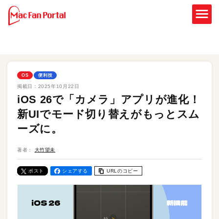
OS
便利技
掲載日：
2025年10月22日
iOS 26で「カメラ」アプリが進化！
新UIでモード切り替えがもっとスム
ーズに。
著者：
大竹望未
ポスト
シェアする
URLのコピー