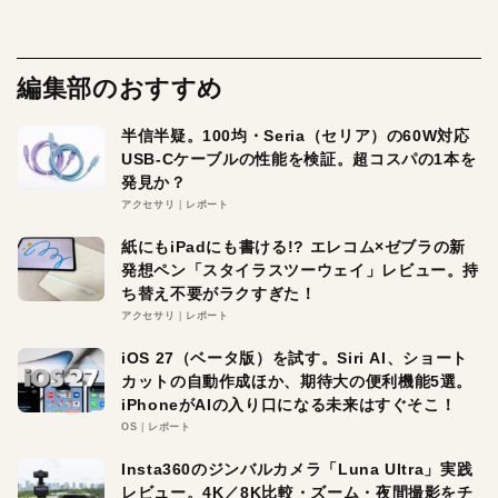
編集部のおすすめ
半信半疑。100均・Seria（セリア）の60W対応
USB-Cケーブルの性能を検証。超コスパの1本を
発見か？
アクセサリ
レポート
紙にもiPadにも書ける!? エレコム×ゼブラの新
発想ペン「スタイラスツーウェイ」レビュー。持
ち替え不要がラクすぎた！
アクセサリ
レポート
iOS 27（ベータ版）を試す。Siri AI、ショート
カットの自動作成ほか、期待大の便利機能5選。
iPhoneがAIの入り口になる未来はすぐそこ！
OS
レポート
Insta360のジンバルカメラ「Luna Ultra」実践
レビュー。4K／8K比較・ズーム・夜間撮影をチ