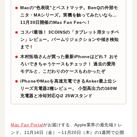
Macの“色表現”とベストマッチ。BenQの外部モ
ニタ・MAシリーズ。実機を触ってみたいなら…
11月30日開催のMac Fan Fesへ！
コスパ最強！ 3COINSの「タブレット用タッチペ
ン」レビュー。パームリジェクションや傾き検知
まで！
木村拓哉さんが買った最新iPhoneはどれ？ おそ
ろいできちゃうケースもチェック！ 過去の愛用
モデルと、こだわりのケースもわかったぞ
iPhoneやMacを高速充電できるAnker最上位シ
リーズ充電器2種レビュー。 小型高出力の160W
充電器と冷却対応Qi2 25Wスタンド
Mac Fan Portal
がお届けする、Apple業界の最先端トレ
ンド。11月14日（金）～11月20日（木）の1週間で公開