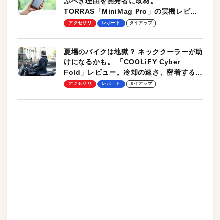
ぶべき理由を開発者に取材。
TORRAS「MiniMag Pro」の実機レビュ
ーも
アクセサリ
レポート
タイアップ
夏場のバイクは地獄？ ネッククーラーが助
けになるかも。 「COOLiFY Cyber
Fold」レビュー。冷却の速さ、密着する冷
却プレート、シンプルな操作性がグッド！
アクセサリ
レポート
タイアップ