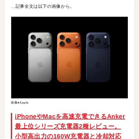
…記事全文は以下の画像から。
画像●Apple
iPhoneやMacを高速充電できるAnker
最上位シリーズ充電器2種レビュー。
小型高出力の160W充電器と冷却対応