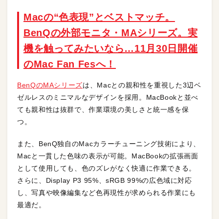
Macの“色表現”とベストマッチ。
BenQの外部モニタ・MAシリーズ。実
機を触ってみたいなら…11月30日開催
のMac Fan Fesへ！
BenQのMAシリーズ
は、Macとの親和性を重視した3辺ベ
ゼルレスのミニマルなデザインを採用。MacBookと並べ
ても親和性は抜群で、作業環境の美しさと統一感を保
つ。
また、BenQ独自のMacカラーチューニング技術により、
Macと一貫した色味の表示が可能。MacBookの拡張画面
として使用しても、色のズレがなく快適に作業できる。
さらに、Display P3 95%、sRGB 99%の広色域に対応
し、写真や映像編集など色再現性が求められる作業にも
最適だ。