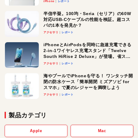
iPhone
レポート
半信半疑。100均・Seria（セリア）の60W
対応USB-Cケーブルの性能を検証。超コス
パの1本を発見か？
アクセサリ
レポート
iPhoneとAirPodsを同時に急速充電できる
2-in-1ワイヤレス充電スタンド「Twelve
South HiRise 2 Deluxe」が登場。省スペ
ースでおしゃれに充電したい人にオスス
アクセサリ
レポート
メ！
海やプールでiPhoneを守る！ ワンタッチ開
閉の防水ケース「簡単開閉 ミズアソビ for
スマホ」で夏のレジャーを満喫しよう
アクセサリ
レポート
製品カテゴリ
Apple
Mac