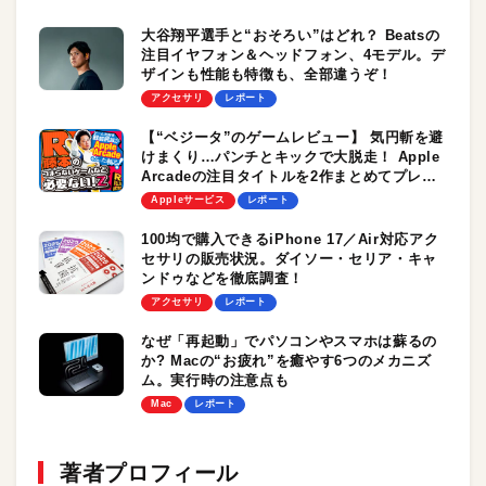
大谷翔平選手と“おそろい”はどれ？ Beatsの
注目イヤフォン＆ヘッドフォン、4モデル。デ
ザインも性能も特徴も、全部違うぞ！
アクセサリ
レポート
【“ベジータ”のゲームレビュー】 気円斬を避
けまくり…パンチとキックで大脱走！ Apple
Arcadeの注目タイトルを2作まとめてプレイ
／R藤本の「つまらないゲームなど必要ない！
Appleサービス
レポート
Z」
100均で購入できるiPhone 17／Air対応アク
セサリの販売状況。ダイソー・セリア・キャ
ンドゥなどを徹底調査！
アクセサリ
レポート
なぜ「再起動」でパソコンやスマホは蘇るの
か? Macの“お疲れ”を癒やす6つのメカニズ
ム。実行時の注意点も
Mac
レポート
著者プロフィール