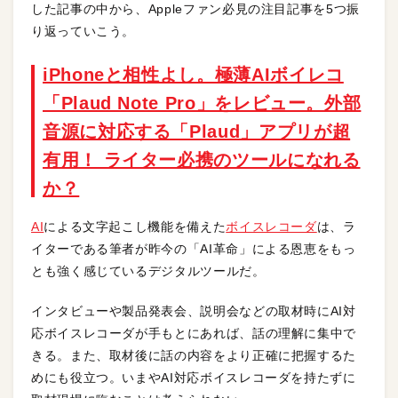
した記事の中から、Appleファン必見の注目記事を5つ振
り返っていこう。
iPhoneと相性よし。極薄AIボイレコ
「Plaud Note Pro」をレビュー。外部
音源に対応する「Plaud」アプリが超
有用！ ライター必携のツールになれる
か？
AI
による文字起こし機能を備えた
ボイスレコーダ
は、ラ
イターである筆者が昨今の「AI革命」による恩恵をもっ
とも強く感じているデジタルツールだ。
インタビューや製品発表会、説明会などの取材時にAI対
応ボイスレコーダが手もとにあれば、話の理解に集中で
きる。また、取材後に話の内容をより正確に把握するた
めにも役立つ。いまやAI対応ボイスレコーダを持たずに