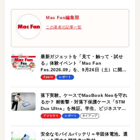
Mac Fan編集部
この著者の記事一覧
最新ガジェットを「見て・触って・試せ
る」体験イベント「Mac Fan
Fes.2026.09」を、9月26日（土）に開催
します！
Apple
レポート
落下実験。ケースでMacBook Neoを守れ
るか？ 耐衝撃・対落下保護ケース「STM
Dux Ultra」を検証。学生、ビジネスマン
のモバイルユースに最適！
アクセサリ
レポート
タイアップ
安全なモバイルバッテリ＝半固体電池。選