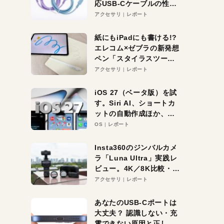
応USB-Cケーブルの性能
を検証。超コスパの1本を
アクセサリ
レポート
発見か？
紙にもiPadにも書ける!?
エレコム×ゼブラの新発想
ペン「スタイラスツーウ
ェイ」レビュー。持ち替
アクセサリ
レポート
え不要がラクすぎた！
iOS 27（ベータ版）を試
す。Siri AI、ショートカ
ットの自動作成ほか、期
待大の便利機能5選。
OS
レポート
iPhoneがAIの入り口にな
る未来はすぐそこ！
Insta360のジンバルカメ
ラ「Luna Ultra」実践レ
ビュー。4K／8K比較・ズ
ーム・夜間撮影をチェッ
アクセサリ
レポート
ク
あなたのUSB-Cポートは
大丈夫？ 認識しない・充
電できない原因と正しい