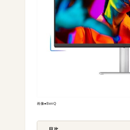
画像●BenQ
目次