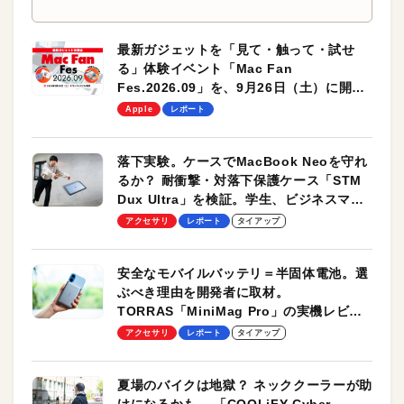
最新ガジェットを「見て・触って・試せ
る」体験イベント「Mac Fan
Fes.2026.09」を、9月26日（土）に開催
します！
Apple
レポート
落下実験。ケースでMacBook Neoを守れ
るか？ 耐衝撃・対落下保護ケース「STM
Dux Ultra」を検証。学生、ビジネスマン
のモバイルユースに最適！
アクセサリ
レポート
タイアップ
安全なモバイルバッテリ＝半固体電池。選
ぶべき理由を開発者に取材。
TORRAS「MiniMag Pro」の実機レビュ
ーも
アクセサリ
レポート
タイアップ
夏場のバイクは地獄？ ネッククーラーが助