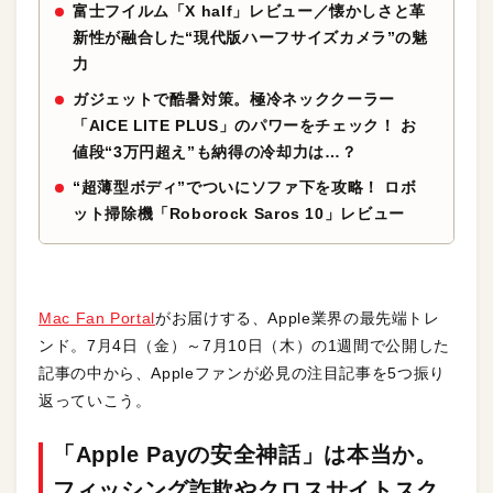
富士フイルム「X half」レビュー／懐かしさと革
新性が融合した“現代版ハーフサイズカメラ”の魅
力
ガジェットで酷暑対策。極冷ネッククーラー
「AICE LITE PLUS」のパワーをチェック！ お
値段“3万円超え”も納得の冷却力は…？
“超薄型ボディ”でついにソファ下を攻略！ ロボ
ット掃除機「Roborock Saros 10」レビュー
Mac Fan Portal
がお届けする、Apple業界の最先端トレ
ンド。7月4日（金）～7月10日（木）の1週間で公開した
記事の中から、Appleファンが必見の注目記事を5つ振り
返っていこう。
「Apple Payの安全神話」は本当か。
フィッシング詐欺やクロスサイトスク