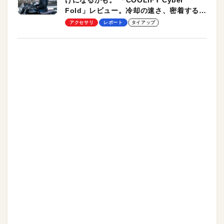
けになるかも。 「COOLiFY Cyber
Fold」レビュー。冷却の速さ、密着する冷
却プレート、シンプルな操作性がグッド！
アクセサリ
レポート
タイアップ