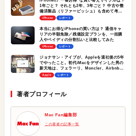
iPhoneの“一番お得”な買い替えサイクルは？
1年ごと？ それとも2年、3年ごと？ 中古や整
備済製品（リファービッシュ）も含めて考察
する
iPhone
レポート
本当にお得なiPhoneの買い方は？ 通信キャ
リアの半額免除／残価設定プランを、一括購
入やペイディの分割払いと比較してみた
iPhone
レポート
ジョナサン・アイブが、Appleを退社後の5年
でやったこと。初代iMacをデザインした男の
新天地は、フェラーリ、Moncler、Airbnb、
英国王室、そしてOpenAI？
Apple
レポート
著者プロフィール
Mac Fan編集部
この著者の記事一覧