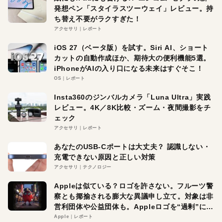
発想ペン「スタイラスツーウェイ」レビュー。持
ち替え不要がラクすぎた！
アクセサリ
レポート
iOS 27（ベータ版）を試す。Siri AI、ショート
カットの自動作成ほか、期待大の便利機能5選。
iPhoneがAIの入り口になる未来はすぐそこ！
OS
レポート
Insta360のジンバルカメラ「Luna Ultra」実践
レビュー。4K／8K比較・ズーム・夜間撮影をチ
ェック
アクセサリ
レポート
あなたのUSB-Cポートは大丈夫？ 認識しない・
充電できない原因と正しい対策
アクセサリ
テクノロジー
Appleは似ている？ロゴを許さない。フルーツ警
察とも揶揄される膨大な異議申し立て。対象は非
営利団体や公益団体も。Appleロゴを“過剰”に守
る理由とは
Apple
レポート