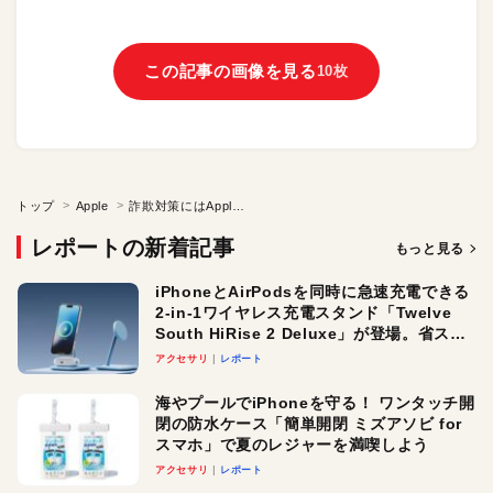
この記事の画像を見る
10枚
トップ
Apple
詐欺対策にはApple Pay？ 身を守るための知識。ほか、Apple・IT業界トレンドまとめ
レポートの新着記事
もっと見る
iPhoneとAirPodsを同時に急速充電できる
2-in-1ワイヤレス充電スタンド「Twelve
South HiRise 2 Deluxe」が登場。省スペ
ースでおしゃれに充電したい人にオスス
アクセサリ
レポート
メ！
海やプールでiPhoneを守る！ ワンタッチ開
閉の防水ケース「簡単開閉 ミズアソビ for
スマホ」で夏のレジャーを満喫しよう
アクセサリ
レポート