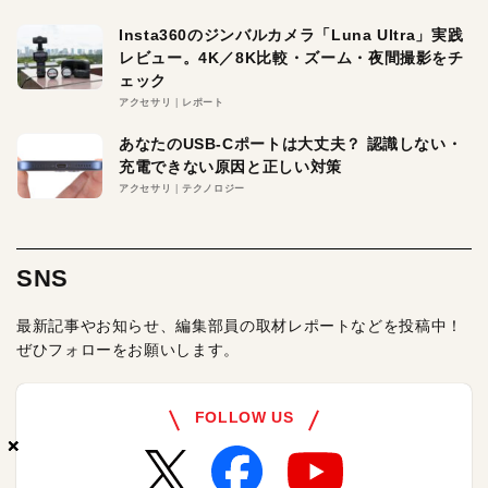
Insta360のジンバルカメラ「Luna Ultra」実践
レビュー。4K／8K比較・ズーム・夜間撮影をチ
ェック
アクセサリ
レポート
あなたのUSB-Cポートは大丈夫？ 認識しない・
充電できない原因と正しい対策
アクセサリ
テクノロジー
SNS
最新記事やお知らせ、編集部員の取材レポートなどを投稿中！
ぜひフォローをお願いします。
FOLLOW US
×
×
×