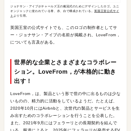
ジョナサン・アイブがチャールズ王の戴冠式のためにデザインしたロゴ。ユニ
オンジャックに使われている青、赤、白で構成されている。
英国王室公式サイ
ト
より引用。
英国王室の公式サイトでも、このロゴの制作者としてサ
ー・ジョナサン・アイブの名前が掲載され、LoveFrom，
についても言及がある。
世界的な企業とさまざまなコラボレー
ション。LoveFrom，が本格的に動き
出す！
LoveFrom，は、製品という形で世の中に出るものは少な
いものの、精力的に活動をしているようだ。たとえば、
2020年10月にはAirbnbと、次世代の製品とサービスを生
み出すためのコラボレーションを行うことを公表した。
また、2021年9月にはフェラーリとの長期契約を結んで
いる。報道によると、2025年にフェラーリが発売するEV