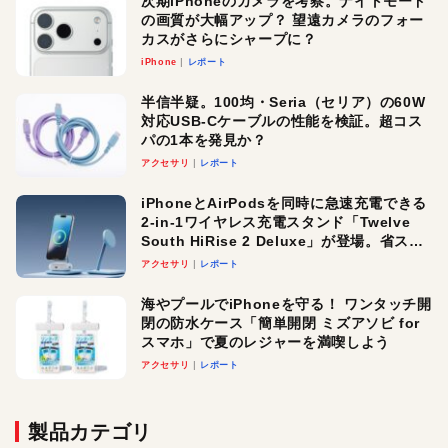
次期iPhoneのカメラを考察。ナイトモード
の画質が大幅アップ？ 望遠カメラのフォー
カスがさらにシャープに？
iPhone
レポート
半信半疑。100均・Seria（セリア）の60W
対応USB-Cケーブルの性能を検証。超コス
パの1本を発見か？
アクセサリ
レポート
iPhoneとAirPodsを同時に急速充電できる
2-in-1ワイヤレス充電スタンド「Twelve
South HiRise 2 Deluxe」が登場。省スペ
ースでおしゃれに充電したい人にオスス
アクセサリ
レポート
メ！
海やプールでiPhoneを守る！ ワンタッチ開
閉の防水ケース「簡単開閉 ミズアソビ for
スマホ」で夏のレジャーを満喫しよう
アクセサリ
レポート
製品カテゴリ