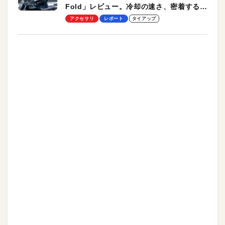
Fold」レビュー。冷却の速さ、密着する冷
却プレート、シンプルな操作性がグッド！
アクセサリ
レポート
タイアップ