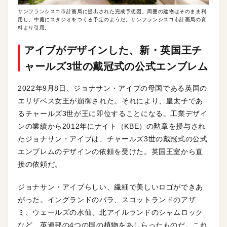
サンフランシスコ市計画局に提出された完成予想図。周囲の建物はそのまま利
用し、中庭にスタジオをつくる予定のようだ。サンフランシスコ市計画局の資
料より引用。
アイブがデザインした、新・英国王チ
ャールズ3世の戴冠式の公式エンブレム
2022年9月8日、ジョナサン・アイブの母国である英国の
エリザベス女王が崩御された。それにより、皇太子であ
るチャールズ3世が王に即位することになる。工業デザイ
ンの業績から2012年にナイト（KBE）の勲章を授与され
たジョナサン・アイブは、チャールズ3世の戴冠式の公式
エンブレムのデザインの依頼を受けた。英国王室から直
接の依頼だ。
ジョナサン・アイブらしい、繊細で美しいロゴができあ
がった。イングランドのバラ、スコットランドのアザ
ミ、ウェールズの水仙、北アイルランドのシャムロック
など、英連邦の4つの国の植物をあしらったものだ。これ