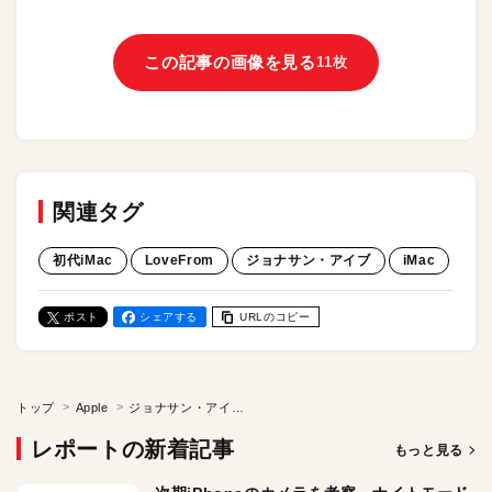
この記事の画像を見る
11枚
関連タグ
初代iMac
LoveFrom
ジョナサン・アイブ
iMac
ポスト
シェアする
URLのコピー
トップ
Apple
ジョナサン・アイブが、Appleを退社後の5年でやったこと。初代iMacをデザインした男の新天地は、フェラーリ、Moncler、Airbnb、英国王室、そしてOpenAI？
レポートの新着記事
もっと見る