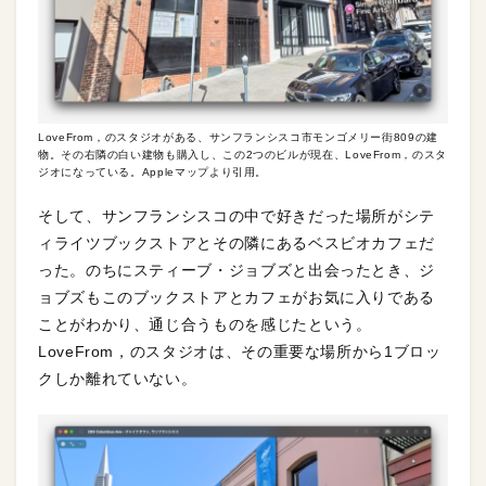
LoveFrom，のスタジオがある、サンフランシスコ市モンゴメリー街809の建
物。その右隣の白い建物も購入し、この2つのビルが現在、LoveFrom，のスタ
ジオになっている。Appleマップより引用。
そして、サンフランシスコの中で好きだった場所がシテ
ィライツブックストアとその隣にあるベスビオカフェだ
った。のちにスティーブ・ジョブズと出会ったとき、ジ
ョブズもこのブックストアとカフェがお気に入りである
ことがわかり、通じ合うものを感じたという。
LoveFrom，のスタジオは、その重要な場所から1ブロッ
クしか離れていない。