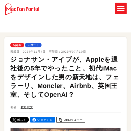
Apple
レポート
掲載日：
2024年11月4日
更新日：
2025年07月10日
ジョナサン・アイブが、Appleを退
社後の5年でやったこと。初代iMac
をデザインした男の新天地は、フェ
ラーリ、Moncler、Airbnb、英国王
室、そしてOpenAI？
著者：
牧野武文
ポスト
シェアする
URLのコピー