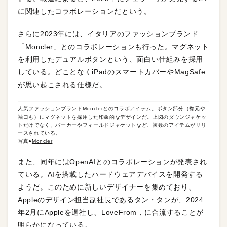
に関連したコラボレーションだという。
さらに2023年には、イタリアのファッションブランド
「Moncler」とのコラボレーションも行った。マグネット
を利用したデュアルボタンという、面白い仕組みを採用
している。どことなくiPadのスマートカバーやMagSafe
が思い起こされる仕様だ。
人気ファッションブランドMonclerとのコラボアイテム。ボタン部分（襟元や
袖口も）にマグネットを採用した印象的なデザインだ。上図のダウンジャケッ
トだけでなく、パーカーやフィールドジャケットなど、複数のアイテムがリリ
ースされている。
写真●
Moncler
また、同年にはOpenAIとのコラボレーションが発表され
ている。AIを搭載したハードウェアデバイスを開発する
ようだ。このために新しいデザイナーを集めており、
Appleのデザイン担当副社長であるタン・タンが、2024
年2月にAppleを退社し、LoveFrom，に合流することが
明らかになっている。