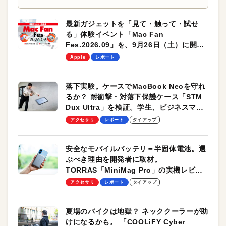
最新ガジェットを「見て・触って・試せ
る」体験イベント「Mac Fan
Fes.2026.09」を、9月26日（土）に開催
します！
Apple
レポート
落下実験。ケースでMacBook Neoを守れ
るか？ 耐衝撃・対落下保護ケース「STM
Dux Ultra」を検証。学生、ビジネスマン
のモバイルユースに最適！
アクセサリ
レポート
タイアップ
安全なモバイルバッテリ＝半固体電池。選
ぶべき理由を開発者に取材。
TORRAS「MiniMag Pro」の実機レビュ
ーも
アクセサリ
レポート
タイアップ
夏場のバイクは地獄？ ネッククーラーが助
けになるかも。 「COOLiFY Cyber