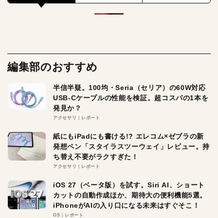
編集部のおすすめ
半信半疑。100均・Seria（セリア）の60W対応
USB-Cケーブルの性能を検証。超コスパの1本を
発見か？
アクセサリ
レポート
紙にもiPadにも書ける!? エレコム×ゼブラの新
発想ペン「スタイラスツーウェイ」レビュー。持
ち替え不要がラクすぎた！
アクセサリ
レポート
iOS 27（ベータ版）を試す。Siri AI、ショート
カットの自動作成ほか、期待大の便利機能5選。
iPhoneがAIの入り口になる未来はすぐそこ！
OS
レポート