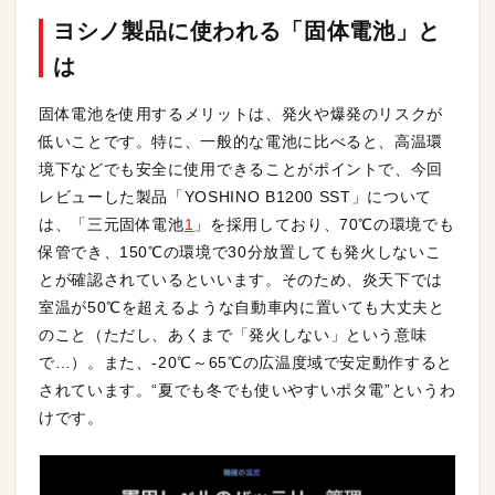
ヨシノ製品に使われる「固体電池」と
は
固体電池を使用するメリットは、発火や爆発のリスクが
低いことです。特に、一般的な電池に比べると、高温環
境下などでも安全に使用できることがポイントで、今回
レビューした製品「YOSHINO B1200 SST」について
は、「三元固体電池
1
」を採用しており、70℃の環境でも
保管でき、150℃の環境で30分放置しても発火しないこ
とが確認されているといいます。そのため、炎天下では
室温が50℃を超えるような自動車内に置いても大丈夫と
のこと（ただし、あくまで「発火しない」という意味
で…）。また、-20℃～65℃の広温度域で安定動作すると
されています。“夏でも冬でも使いやすいポタ電”というわ
けです。