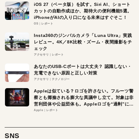
iOS 27（ベータ版）を試す。Siri AI、ショート
カットの自動作成ほか、期待大の便利機能5選。
iPhoneがAIの入り口になる未来はすぐそこ！
OS
レポート
Insta360のジンバルカメラ「Luna Ultra」実践
レビュー。4K／8K比較・ズーム・夜間撮影をチ
ェック
アクセサリ
レポート
あなたのUSB-Cポートは大丈夫？ 認識しない・
充電できない原因と正しい対策
アクセサリ
テクノロジー
Appleは似ている？ロゴを許さない。フルーツ警
察とも揶揄される膨大な異議申し立て。対象は非
営利団体や公益団体も。Appleロゴを“過剰”に守
る理由とは
Apple
レポート
SNS