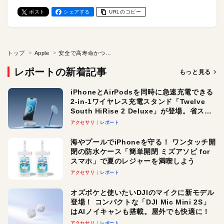
ポスト
シェアする
URLのコピー
トップ
Apple
安全で高寿命かつコンパクト！ 「固体電池」を使ったポータブル電源「YOSHINO B1200 SST」実機レビュー
レポートの新着記事
もっと見る
iPhoneとAirPodsを同時に急速充電できる
2-in-1ワイヤレス充電スタンド「Twelve
South HiRise 2 Deluxe」が登場。省スペ
ースでおしゃれに充電したい人にオスス
アクセサリ
レポート
メ！
海やプールでiPhoneを守る！ ワンタッチ開
閉の防水ケース「簡単開閉 ミズアソビ for
スマホ」で夏のレジャーを満喫しよう
アクセサリ
レポート
オズポケと使いたいDJIのマイクに新モデル
登場！ コンパクトな「DJI Mic Mini 2S」
はAIノイキャンも搭載。屋外でも快適に！
アクセサリ
レポート