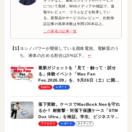
ォッチなど、最新ガジェットやITサービス
について取材。Webメディアや雑誌で、速
報やレビュー、コラムなどを執筆してい
る。新製品やサービスのレビュー、比較検
証記事の執筆本数は年間100本以上。
この著者の記事一覧
ヨシノパワーが開発している固体電池。電解質のう
ち、液体の占める割合は5%以下。
↩︎
最新ガジェットを「見て・触って・試せ
る」体験イベント「Mac Fan
Fes.2026.09」を、9月26日（土）に開催
します！
Apple
レポート
落下実験。ケースでMacBook Neoを守れ
るか？ 耐衝撃・対落下保護ケース「STM
Dux Ultra」を検証。学生、ビジネスマン
のモバイルユースに最適！
アクセサリ
レポート
タイアップ