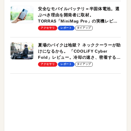
安全なモバイルバッテリ＝半固体電池。選
ぶべき理由を開発者に取材。
TORRAS「MiniMag Pro」の実機レビュ
ーも
アクセサリ
レポート
タイアップ
夏場のバイクは地獄？ ネッククーラーが助
けになるかも。 「COOLiFY Cyber
Fold」レビュー。冷却の速さ、密着する冷
却プレート、シンプルな操作性がグッド！
アクセサリ
レポート
タイアップ