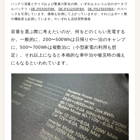
バッテリ容量とサイズおよび重量の変化の例。いずれもエレコム社のポータブ
ルバッテリ（
DE-PS500PBK
、
DE-PS1200PBK
、
DE-PS2500PBK
）のスペ
ックを引用しています。価格も比例して上がっていますが、それにはポート数
や機能差も起因しています。※いずれも店頭実勢価格
容量を選ぶ際に考えたいのが、何をどのくらい充電する
か。一般的に、200〜500Whは日帰りや一泊のキャンプ
に。500〜700Whは複数泊に（小型家電の利用も想
定）。それ以上になると本格的な車中泊や被災時の備え
にもなるといわれています。