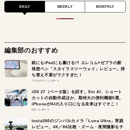
DAILY
WEEKLY
MONTHLY
編集部のおすすめ
紙にもiPadにも書ける!? エレコム×ゼブラの新
発想ペン「スタイラスツーウェイ」レビュー。持
ち替え不要がラクすぎた！
アクセサリ
レポート
iOS 27（ベータ版）を試す。Siri AI、ショート
カットの自動作成ほか、期待大の便利機能5選。
iPhoneがAIの入り口になる未来はすぐそこ！
OS
レポート
Insta360のジンバルカメラ「Luna Ultra」実践
レビュー。4K／8K比較・ズーム・夜間撮影をチ