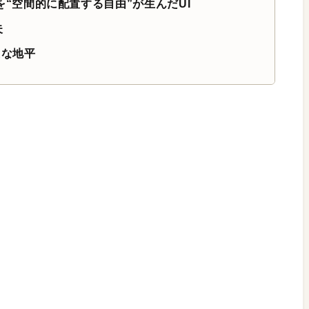
・操作を“空間的に配置する自由”が生んだUI
夫
たな地平