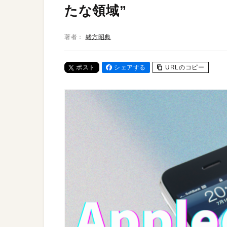
たな領域”
著者：
緒方昭典
ポスト
シェアする
URLのコピー