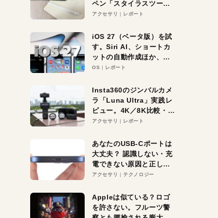
ペン「スタイラスツーウ
ェイ」レビュー。持ち替
アクセサリ
レポート
え不要がラクすぎた！
iOS 27（ベータ版）を試
す。Siri AI、ショートカ
ットの自動作成ほか、期
待大の便利機能5選。
OS
レポート
iPhoneがAIの入り口にな
る未来はすぐそこ！
Insta360のジンバルカメ
ラ「Luna Ultra」実践レ
ビュー。4K／8K比較・ズ
ーム・夜間撮影をチェッ
アクセサリ
レポート
ク
あなたのUSB-Cポートは
大丈夫？ 認識しない・充
電できない原因と正しい
対策
アクセサリ
テクノロジー
Appleは似ている？ロゴ
を許さない。フルーツ警
察とも揶揄される膨大な