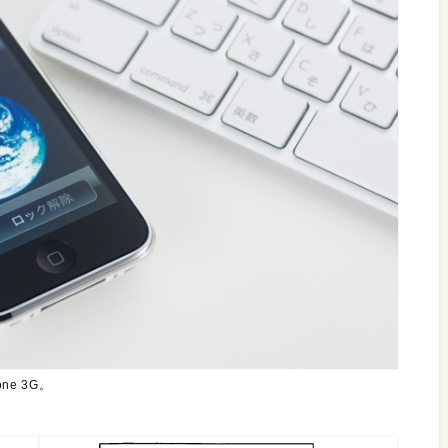
ne 3G。