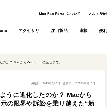
Mac Fan Portal について
メルマガ会
hone
アクセサリ
注目製品
連載
便
Appleの「UI思想」はどのように進化したのか？ MacからVision Proに至るまで。表示の限界や訴訟を乗り越えた“新たな領域”
掲載日：
2025年6月6日
更新日：
2025年06月13日
のように進化したのか？ Macから
で。表示の限界や訴訟を乗り越えた“新