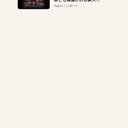
異議申し立て。対象は非
Apple
レポート
営利団体や公益団体も。
Appleロゴを“過剰”に守
る理由とは