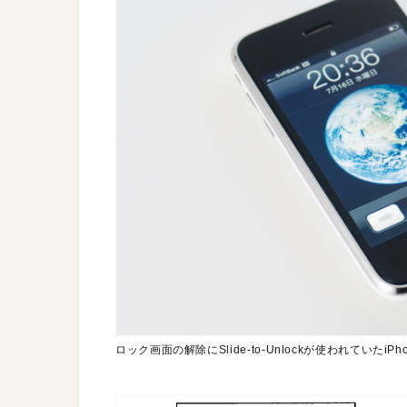
ロック画面の解除にSlide-to-Unlockが使われていたiPho