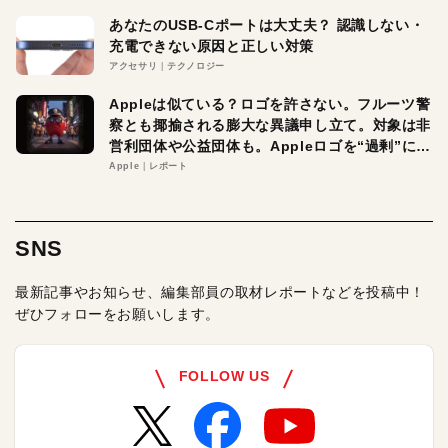
あなたのUSB-Cポートは大丈夫？ 認識しない・
充電できない原因と正しい対策
アクセサリ
テクノロジー
Appleは似ている？ロゴを許さない。フルーツ警
察とも揶揄される膨大な異議申し立て。対象は非
営利団体や公益団体も。Appleロゴを“過剰”に守
る理由とは
Apple
レポート
SNS
最新記事やお知らせ、編集部員の取材レポートなどを投稿中！
ぜひフォローをお願いします。
FOLLOW US