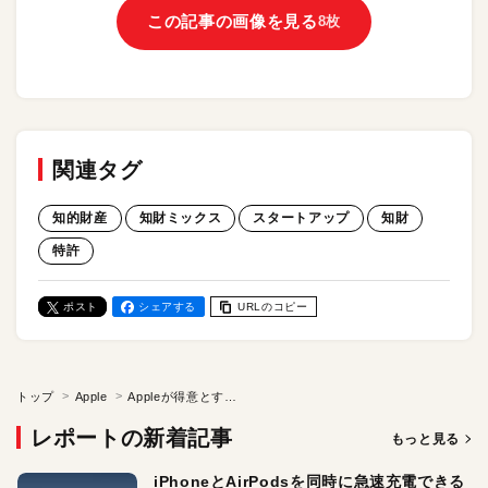
この記事の画像を見る
8枚
関連タグ
知的財産
知財ミックス
スタートアップ
知財
特許
ポスト
シェアする
URLのコピー
トップ
Apple
Appleが得意とする「知財ミックス」。スタートアップが学ぶべき「知財戦略で未来を守る」という考え方
レポートの新着記事
もっと見る
iPhoneとAirPodsを同時に急速充電できる