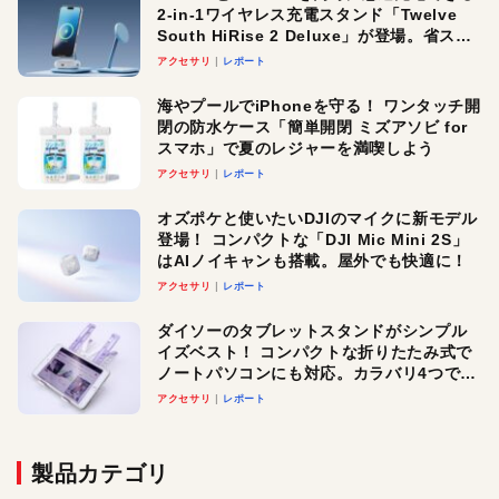
2-in-1ワイヤレス充電スタンド「Twelve
South HiRise 2 Deluxe」が登場。省スペ
ースでおしゃれに充電したい人にオスス
アクセサリ
レポート
メ！
海やプールでiPhoneを守る！ ワンタッチ開
閉の防水ケース「簡単開閉 ミズアソビ for
スマホ」で夏のレジャーを満喫しよう
アクセサリ
レポート
オズポケと使いたいDJIのマイクに新モデル
登場！ コンパクトな「DJI Mic Mini 2S」
はAIノイキャンも搭載。屋外でも快適に！
アクセサリ
レポート
ダイソーのタブレットスタンドがシンプル
イズベスト！ コンパクトな折りたたみ式で
ノートパソコンにも対応。カラバリ4つで選
べる楽しさも
アクセサリ
レポート
製品カテゴリ