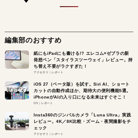
編集部のおすすめ
紙にもiPadにも書ける!? エレコム×ゼブラの新
発想ペン「スタイラスツーウェイ」レビュー。持
ち替え不要がラクすぎた！
アクセサリ
レポート
iOS 27（ベータ版）を試す。Siri AI、ショート
カットの自動作成ほか、期待大の便利機能5選。
iPhoneがAIの入り口になる未来はすぐそこ！
OS
レポート
Insta360のジンバルカメラ「Luna Ultra」実践
レビュー。4K／8K比較・ズーム・夜間撮影をチ
ェック
アクセサリ
レポート