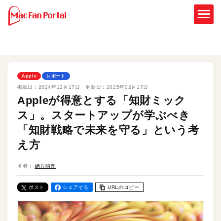
Apple
レポート
掲載日：
2024年12月17日
更新日：
2025年02月17日
Appleが得意とする「知財ミック
ス」。スタートアップが学ぶべき
「知財戦略で未来を守る」という考
え方
著者：
緒方昭典
ポスト
シェアする
URLのコピー