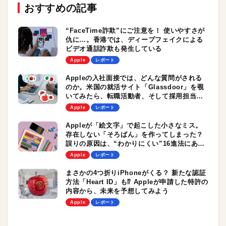
おすすめの記事
“FaceTime詐欺”にご注意を！ 使いやすさが
仇に…。香港では、ディープフェイクによる
ビデオ通話詐欺も発生している
Apple
レポート
Appleの入社面接では、どんな質問がされる
のか。米国の就活サイト「Glassdoor」を覗
いてみたら、転職活動者、そして採用担当者
に役立つヒントがあった
Apple
レポート
Appleが「絵文字」で起こした小さなミス。
存在しない「そろばん」を作ってしまった？
誤りの原因は、“わかりにくい”16進法にあっ
たのかも
Apple
レポート
まさかの4つ折りiPhoneがくる？ 新たな認証
方法「Heart ID」も⁉︎ Appleが申請した特許の
内容から、未来を予想してみよう
Apple
レポート