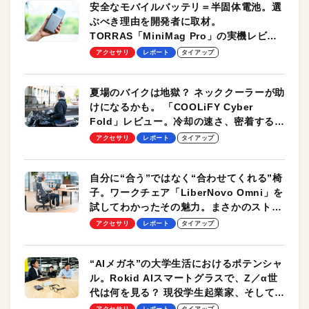
安全なモバイルバッテリ＝半固体電池。選
ぶべき理由を開発者に取材。
TORRAS「MiniMag Pro」の実機レビュ
ーも
アクセサリ
レポート
タイアップ
夏場のバイクは地獄？ ネッククーラーが助
けになるかも。 「COOLiFY Cyber
Fold」レビュー。冷却の速さ、密着する冷
却プレート、シンプルな操作性がグッド！
アクセサリ
レポート
タイアップ
自分に“合う”ではなく“合わせてくれる”椅
子。ワークチェア「LiberNovo Omni」を
試してわかったその魅力。まさかのストレ
ッチ機能も搭載
アクセサリ
レポート
タイアップ
“AIメガネ”の大学生活におけるポテンシャ
ル。Rokid AIスマートグラスで、Z／α世
代は何を見る？ 現役学生起業家、そして教
授による体験会レポート【PR】
アクセサリ
レポート
タイアップ