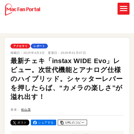
アクセサリ
レポート
掲載日：
2025年4月3日
更新日：
2026年01月07日
最新チェキ「instax WIDE Evo」レ
ビュー。次世代機能とアナログ仕様
のハイブリッド。シャッターレバー
を押したらば、“カメラの楽しさ”が
溢れ出す！
著者：
松山茂
ポスト
シェアする
URLのコピー