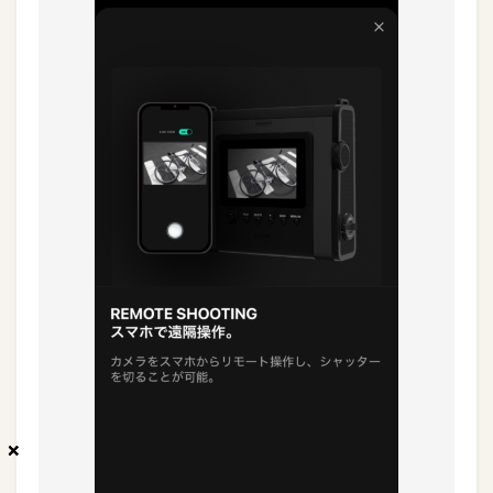
×
×
×