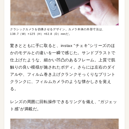
クラシックカメラを彷彿させるデザイン。カメラ本体の外形寸法は、
138.7（W）×125（H）×62.8（D）mmだ。
驚きとともに手に取ると、instax “チェキ”シリーズのほ
かのモデルとの違いを一瞬で感じた。サンドブラストで
仕上げたような、細かい凹凸のあるフレーム。上質で肌
触りの良い模様が施されたボディ。さらには左右のダイ
アルや、フィルム巻き上げクランクそっくりなプリント
クランクに、フィルムカメラのような懐かしさを覚え
る。
レンズの周囲に回転操作できるリングを備え、“ガジェッ
ト感”が満載だ。