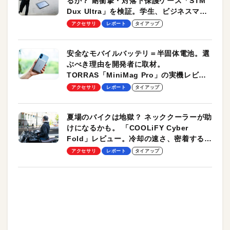
るか？ 耐衝撃・対落下保護ケース「STM
Dux Ultra」を検証。学生、ビジネスマン
のモバイルユースに最適！
アクセサリ
レポート
タイアップ
安全なモバイルバッテリ＝半固体電池。選
ぶべき理由を開発者に取材。
TORRAS「MiniMag Pro」の実機レビュ
ーも
アクセサリ
レポート
タイアップ
夏場のバイクは地獄？ ネッククーラーが助
けになるかも。 「COOLiFY Cyber
Fold」レビュー。冷却の速さ、密着する冷
却プレート、シンプルな操作性がグッド！
アクセサリ
レポート
タイアップ