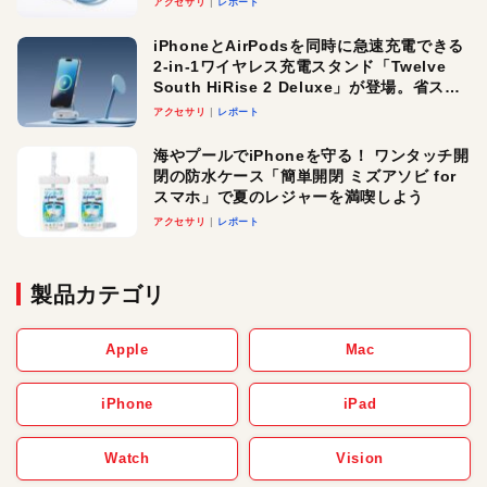
アクセサリ
レポート
iPhoneとAirPodsを同時に急速充電できる
2-in-1ワイヤレス充電スタンド「Twelve
South HiRise 2 Deluxe」が登場。省スペ
ースでおしゃれに充電したい人にオスス
アクセサリ
レポート
メ！
海やプールでiPhoneを守る！ ワンタッチ開
閉の防水ケース「簡単開閉 ミズアソビ for
スマホ」で夏のレジャーを満喫しよう
アクセサリ
レポート
製品カテゴリ
Apple
Mac
iPhone
iPad
Watch
Vision