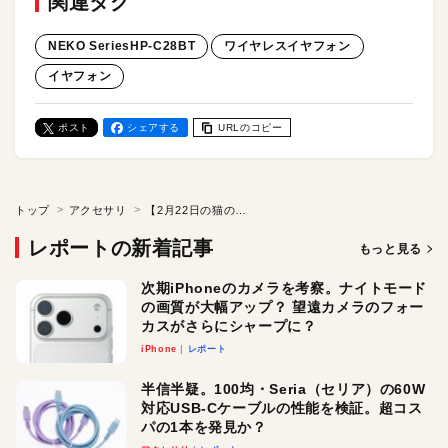
関連タグ
NEKO SeriesHP-C28BT
ワイヤレスイヤフォン
イヤフォン
ポスト
シェアする
URLのコピー
トップ
アクセサリ
【2月22日の猫の日必見！】「にゃ～」と鳴く猫型イヤフォン「NEKO true wireless earphones HP-C28BT」を実機レビュー／猫好きのためのギミックが満載！
レポートの新着記事
もっと見る
次期iPhoneのカメラを考察。ナイトモード
の画質が大幅アップ？ 望遠カメラのフォー
カスがさらにシャープに？
iPhone
レポート
半信半疑。100均・Seria（セリア）の60W
対応USB-Cケーブルの性能を検証。超コス
パの1本を発見か？