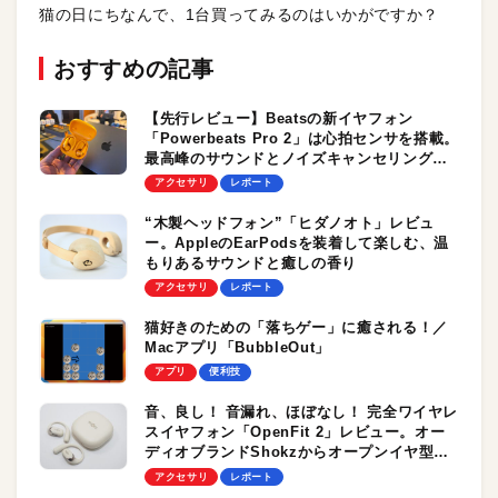
猫の日にちなんで、1台買ってみるのはいかがですか？
おすすめの記事
【先行レビュー】Beatsの新イヤフォン
「Powerbeats Pro 2」は心拍センサを搭載。
最高峰のサウンドとノイズキャンセリング性
能をさっそくチェック！
アクセサリ
レポート
“木製ヘッドフォン”「ヒダノオト」レビュ
ー。AppleのEarPodsを装着して楽しむ、温
もりあるサウンドと癒しの香り
アクセサリ
レポート
猫好きのための「落ちゲー」に癒される！／
Macアプリ「BubbleOut」
アプリ
便利技
音、良し！ 音漏れ、ほぼなし！ 完全ワイヤレ
スイヤフォン「OpenFit 2」レビュー。オー
ディオブランドShokzからオープンイヤ型の
新モデルが登場！ 既存ユーザにもおすすめの
アクセサリ
レポート
正統進化