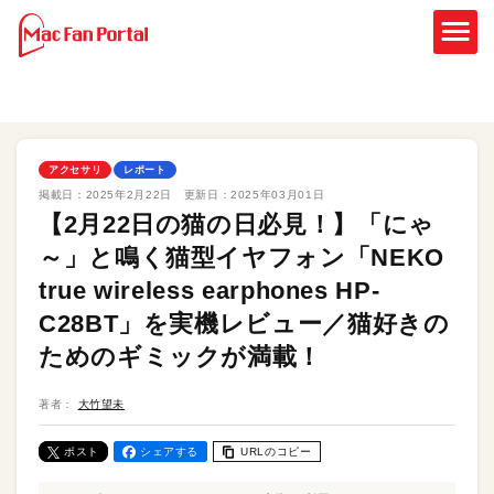
アクセサリ
レポート
掲載日：
2025年2月22日
更新日：
2025年03月01日
【2月22日の猫の日必見！】「にゃ
～」と鳴く猫型イヤフォン「NEKO
true wireless earphones HP-
C28BT」を実機レビュー／猫好きの
ためのギミックが満載！
著者：
大竹望未
ポスト
シェアする
URLのコピー