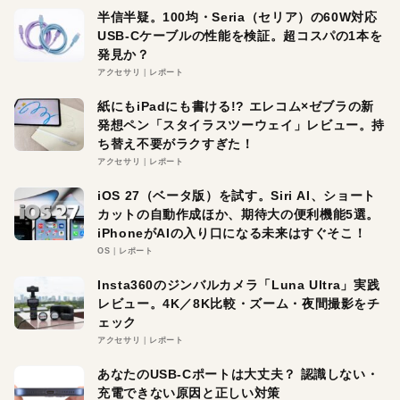
半信半疑。100均・Seria（セリア）の60W対応
USB-Cケーブルの性能を検証。超コスパの1本を
発見か？
アクセサリ
レポート
紙にもiPadにも書ける!? エレコム×ゼブラの新
発想ペン「スタイラスツーウェイ」レビュー。持
ち替え不要がラクすぎた！
アクセサリ
レポート
iOS 27（ベータ版）を試す。Siri AI、ショート
カットの自動作成ほか、期待大の便利機能5選。
iPhoneがAIの入り口になる未来はすぐそこ！
OS
レポート
Insta360のジンバルカメラ「Luna Ultra」実践
レビュー。4K／8K比較・ズーム・夜間撮影をチ
ェック
アクセサリ
レポート
あなたのUSB-Cポートは大丈夫？ 認識しない・
充電できない原因と正しい対策