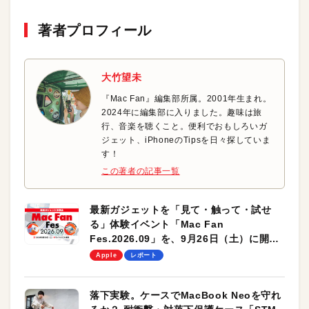
著者プロフィール
大竹望未
『Mac Fan』編集部所属。2001年生まれ。
2024年に編集部に入りました。趣味は旅
行、音楽を聴くこと。便利でおもしろいガ
ジェット、iPhoneのTipsを日々探していま
す！
この著者の記事一覧
最新ガジェットを「見て・触って・試せ
る」体験イベント「Mac Fan
Fes.2026.09」を、9月26日（土）に開催
します！
Apple
レポート
落下実験。ケースでMacBook Neoを守れ