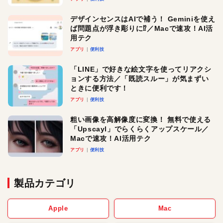
デザインセンスはAIで補う！ Geminiを使え
ば問題点が浮き彫りに⁉︎／Macで速攻！AI活
用テク
アプリ
便利技
「LINE」で好きな絵文字を使ってリアクシ
ョンする方法／「既読スルー」が気まずい
ときに便利です！
アプリ
便利技
粗い画像を高解像度に変換！ 無料で使える
「Upscayl」でらくらくアップスケール／
Macで速攻！AI活用テク
アプリ
便利技
製品カテゴリ
Apple
Mac