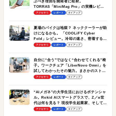
ぶべき理由を開発者に取材。
TORRAS「MiniMag Pro」の実機レビュ
ーも
アクセサリ
レポート
タイアップ
夏場のバイクは地獄？ ネッククーラーが助
けになるかも。 「COOLiFY Cyber
Fold」レビュー。冷却の速さ、密着する冷
却プレート、シンプルな操作性がグッド！
アクセサリ
レポート
タイアップ
自分に“合う”ではなく“合わせてくれる”椅
子。ワークチェア「LiberNovo Omni」を
試してわかったその魅力。まさかのストレ
ッチ機能も搭載
アクセサリ
レポート
タイアップ
“AIメガネ”の大学生活におけるポテンシャ
ル。Rokid AIスマートグラスで、Z／α世
代は何を見る？ 現役学生起業家、そして教
授による体験会レポート【PR】
アクセサリ
レポート
タイアップ