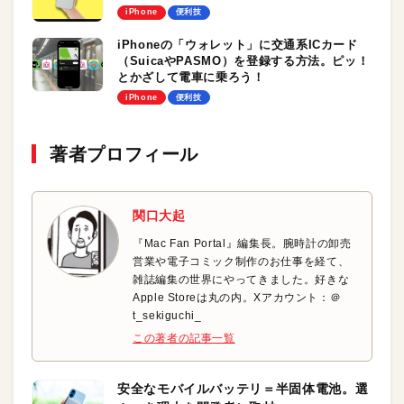
iPhone
便利技
iPhoneの「ウォレット」に交通系ICカード
（SuicaやPASMO）を登録する方法。ピッ！
とかざして電車に乗ろう！
iPhone
便利技
著者プロフィール
関口大起
『Mac Fan Portal』編集長。腕時計の卸売
営業や電子コミック制作のお仕事を経て、
雑誌編集の世界にやってきました。好きな
Apple Storeは丸の内。Xアカウント：＠
t_sekiguchi_
この著者の記事一覧
安全なモバイルバッテリ＝半固体電池。選