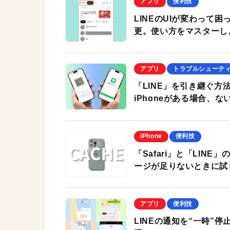
アプリ
便利技
LINEのUIが変わって
更。使い方をマスターし
アプリ
トラブルシューテ
「LINE」を引き継ぐ方
iPhoneがある場合、な
iPhone
便利技
「Safari」と「LIN
ージが足りないときに試
アプリ
便利技
LINEの通知を“一時”