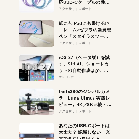
応USB-Cケーブルの性能
を検証。超コスパの1本を
アクセサリ
レポート
発見か？
紙にもiPadにも書ける!?
エレコム×ゼブラの新発想
ペン「スタイラスツーウ
ェイ」レビュー。持ち替
アクセサリ
レポート
え不要がラクすぎた！
iOS 27（ベータ版）を試
す。Siri AI、ショートカ
ットの自動作成ほか、期
待大の便利機能5選。
OS
レポート
iPhoneがAIの入り口にな
る未来はすぐそこ！
Insta360のジンバルカメ
ラ「Luna Ultra」実践レ
ビュー。4K／8K比較・ズ
ーム・夜間撮影をチェッ
アクセサリ
レポート
ク
あなたのUSB-Cポートは
大丈夫？ 認識しない・充
電できない原因と正しい