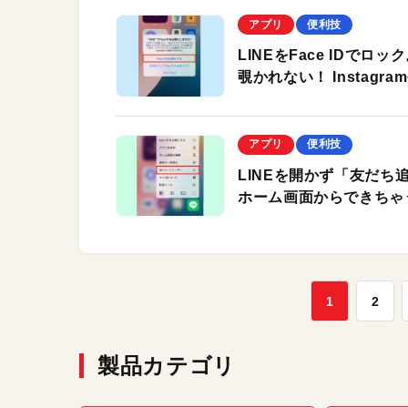
アプリ
便利技
LINEをFace IDで
覗かれない！ Instagr
アプリ
便利技
LINEを開かず「友だち
ホーム画面からできちゃ
1
2
製品カテゴリ