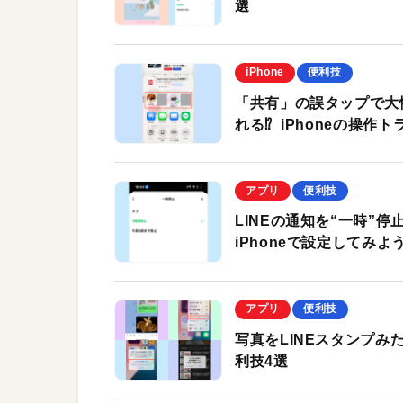
選
iPhone
便利技
「共有」の誤タップで大
れる⁉︎ iPhoneの操
アプリ
便利技
LINEの通知を“一時”
iPhoneで設定してみ
アプリ
便利技
写真をLINEスタンプみ
利技4選