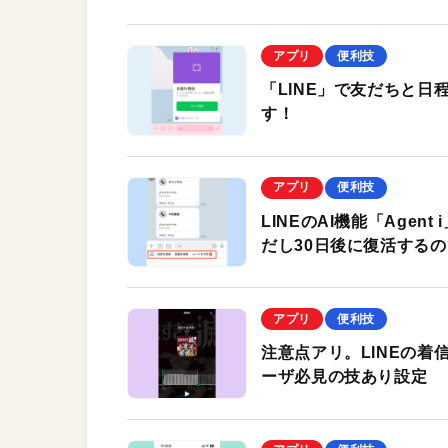
アプリ
便利技
「LINE」で友だちと
す！
アプリ
便利技
LINEのAI機能「Age
だし30日後に復活する
アプリ
便利技
注意点アリ。LINEの着信
ーザ必見の技あり設定