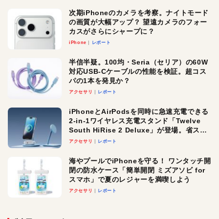
次期iPhoneのカメラを考察。ナイトモード
の画質が大幅アップ？ 望遠カメラのフォー
カスがさらにシャープに？
iPhone
レポート
半信半疑。100均・Seria（セリア）の60W
対応USB-Cケーブルの性能を検証。超コス
パの1本を発見か？
アクセサリ
レポート
iPhoneとAirPodsを同時に急速充電できる
2-in-1ワイヤレス充電スタンド「Twelve
South HiRise 2 Deluxe」が登場。省スペ
ースでおしゃれに充電したい人にオスス
アクセサリ
レポート
メ！
海やプールでiPhoneを守る！ ワンタッチ開
閉の防水ケース「簡単開閉 ミズアソビ for
スマホ」で夏のレジャーを満喫しよう
アクセサリ
レポート