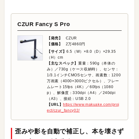
CZUR Fancy S Pro
【発売】
CZUR
【価格】
2万4860円
【サイズ】
6.5（W）×8.0（D）×29.35
（H）cm
【主なスペック】
重量：590g（本体の
み）／730g（ケース収納時）、センサ：
1/3.1インチCMOSセンサ、画素数：1200
万画素（4000×3000ピクセル）、フレー
ムレート15fps（4K）／60fps（1080
p）、解像度：330dpi（A4）／240dpi
（A3）、接続：USB 2.0
【URL】
https://www.makuake.com/proj
ect/czur_fancy02/
歪みや影を自動で補正し、
本を壊さず