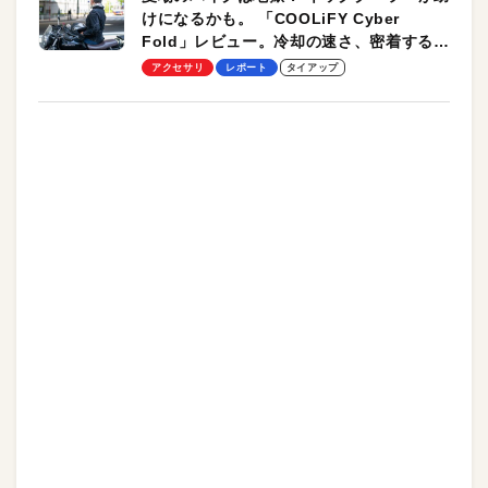
けになるかも。 「COOLiFY Cyber
Fold」レビュー。冷却の速さ、密着する冷
却プレート、シンプルな操作性がグッド！
アクセサリ
レポート
タイアップ