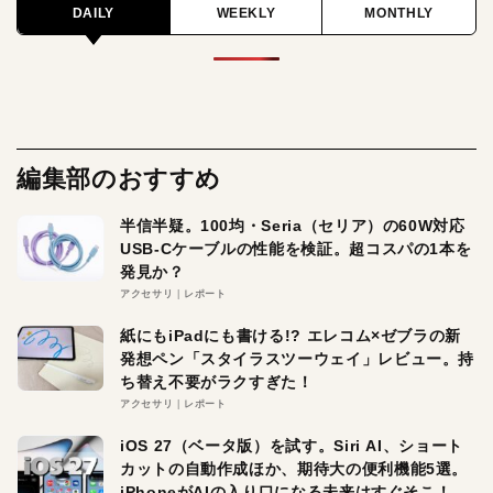
DAILY
WEEKLY
MONTHLY
編集部のおすすめ
半信半疑。100均・Seria（セリア）の60W対応
USB-Cケーブルの性能を検証。超コスパの1本を
発見か？
アクセサリ
レポート
紙にもiPadにも書ける!? エレコム×ゼブラの新
発想ペン「スタイラスツーウェイ」レビュー。持
ち替え不要がラクすぎた！
アクセサリ
レポート
iOS 27（ベータ版）を試す。Siri AI、ショート
カットの自動作成ほか、期待大の便利機能5選。
iPhoneがAIの入り口になる未来はすぐそこ！