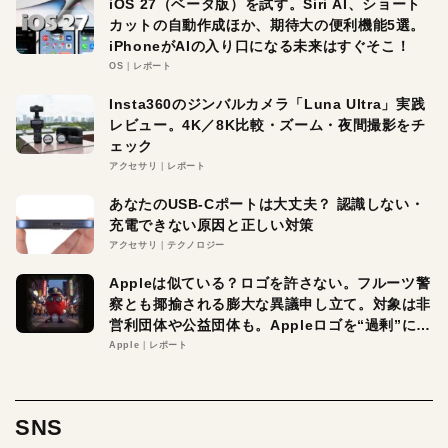
iOS 27（ベータ版）を試す。Siri AI、ショート
カットの自動作成ほか、期待大の便利機能5選。
iPhoneがAIの入り口になる未来はすぐそこ！
OS
レポート
Insta360のジンバルカメラ「Luna Ultra」実践
レビュー。4K／8K比較・ズーム・夜間撮影をチ
ェック
アクセサリ
レポート
あなたのUSB-Cポートは大丈夫？ 認識しない・
充電できない原因と正しい対策
アクセサリ
テクノロジー
Appleは似ている？ロゴを許さない。フルーツ警
察とも揶揄される膨大な異議申し立て。対象は非
営利団体や公益団体も。Appleロゴを“過剰”に守
る理由とは
Apple
レポート
SNS