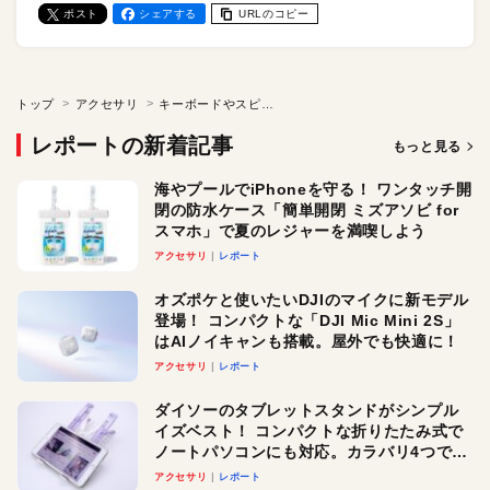
ポスト
シェアする
URLのコピー
トップ
アクセサリ
キーボードやスピーカまわりの掃除に。ハンディエアダスターが348円オフで販売中。Amazonタイムセール会場をチェック！
レポートの新着記事
もっと見る
海やプールでiPhoneを守る！ ワンタッチ開
閉の防水ケース「簡単開閉 ミズアソビ for
スマホ」で夏のレジャーを満喫しよう
アクセサリ
レポート
オズポケと使いたいDJIのマイクに新モデル
登場！ コンパクトな「DJI Mic Mini 2S」
はAIノイキャンも搭載。屋外でも快適に！
アクセサリ
レポート
ダイソーのタブレットスタンドがシンプル
イズベスト！ コンパクトな折りたたみ式で
ノートパソコンにも対応。カラバリ4つで選
べる楽しさも
アクセサリ
レポート