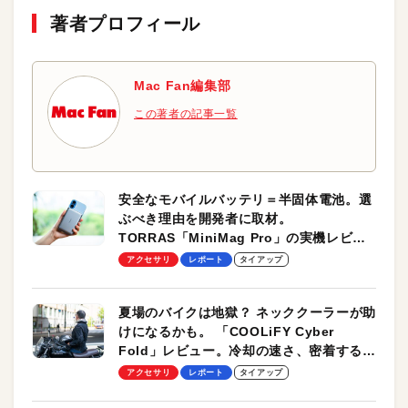
著者プロフィール
Mac Fan編集部
この著者の記事一覧
安全なモバイルバッテリ＝半固体電池。選
ぶべき理由を開発者に取材。
TORRAS「MiniMag Pro」の実機レビュ
ーも
アクセサリ
レポート
タイアップ
夏場のバイクは地獄？ ネッククーラーが助
けになるかも。 「COOLiFY Cyber
Fold」レビュー。冷却の速さ、密着する冷
却プレート、シンプルな操作性がグッド！
アクセサリ
レポート
タイアップ