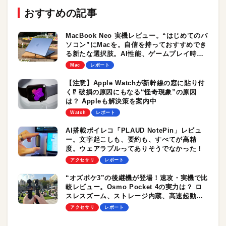
おすすめの記事
MacBook Neo 実機レビュー。“はじめてのパ
ソコン”にMacを。自信を持っておすすめでき
る新たな選択肢。AI性能、ゲームプレイ時の
パフォーマンスもチェック！
Mac
レポート
【注意】Apple Watchが新幹線の窓に貼り付
く⁉︎ 破損の原因にもなる“怪奇現象”の原因
は？ Appleも解決策を案内中
Watch
レポート
AI搭載ボイレコ「PLAUD NotePin」レビュ
ー。文字起こしも、要約も、すべてが高精
度。ウェアラブルってありそうでなかった！
アクセサリ
レポート
“オズポケ3”の後継機が登場！速攻・実機で比
較レビュー。Osmo Pocket 4の実力は？ ロ
スレスズーム、ストレージ内蔵、高速起動は
大きな魅力
アクセサリ
レポート