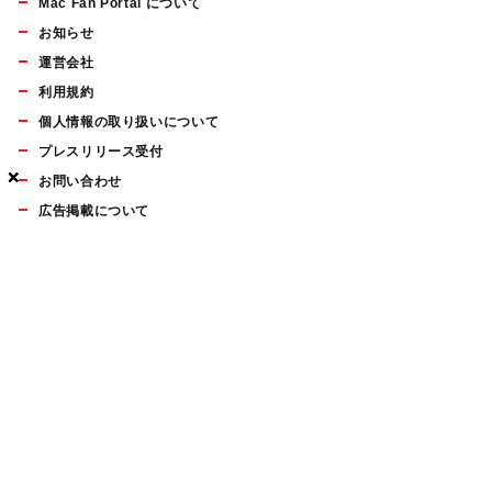
Mac Fan Portal について
お知らせ
運営会社
利用規約
個人情報の取り扱いについて
プレスリリース受付
×
×
×
お問い合わせ
広告掲載について
マイナビBOOKS
Mac Fan Portalの人気記事ランキングやおすすめ記事、編集部
員によるコラムなどをまとめたメールマガジンを毎週金曜日に
配信します。お気軽にご登録ください。
Mac Fan メールマガジン
無料登録はこちら