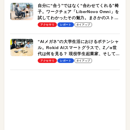
自分に“合う”ではなく“合わせてくれる”椅
子。ワークチェア「LiberNovo Omni」を
試してわかったその魅力。まさかのストレ
ッチ機能も搭載
アクセサリ
レポート
タイアップ
“AIメガネ”の大学生活におけるポテンシャ
ル。Rokid AIスマートグラスで、Z／α世
代は何を見る？ 現役学生起業家、そして教
授による体験会レポート【PR】
アクセサリ
レポート
タイアップ