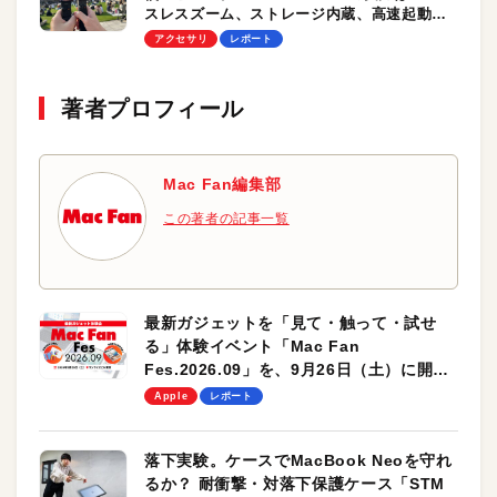
スレスズーム、ストレージ内蔵、高速起動は
大きな魅力
アクセサリ
レポート
著者プロフィール
Mac Fan編集部
この著者の記事一覧
最新ガジェットを「見て・触って・試せ
る」体験イベント「Mac Fan
Fes.2026.09」を、9月26日（土）に開催
します！
Apple
レポート
落下実験。ケースでMacBook Neoを守れ
るか？ 耐衝撃・対落下保護ケース「STM