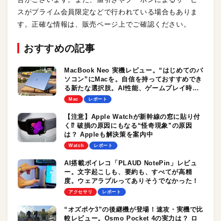
スがプライム会員限定などで行われている場合もありま
す。正確な情報は、販売ページ上でご確認ください。
おすすめの記事
MacBook Neo 実機レビュー。“はじめてのパ
ソコン”にMacを。自信を持っておすすめでき
る新たな選択肢。AI性能、ゲームプレイ時の
パフォーマンスもチェック！
Mac
レポート
【注意】Apple Watchが新幹線の窓に貼り付
く⁉︎ 破損の原因にもなる“怪奇現象”の原因
は？ Appleも解決策を案内中
Watch
レポート
AI搭載ボイレコ「PLAUD NotePin」レビュ
ー。文字起こしも、要約も、すべてが高精
度。ウェアラブルってありそうでなかった！
アクセサリ
レポート
“オズポケ3”の後継機が登場！速攻・実機で比
較レビュー。Osmo Pocket 4の実力は？ ロ