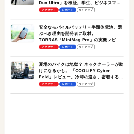
Dux Ultra」を検証。学生、ビジネスマン
のモバイルユースに最適！
アクセサリ
レポート
タイアップ
安全なモバイルバッテリ＝半固体電池。選
ぶべき理由を開発者に取材。
TORRAS「MiniMag Pro」の実機レビュ
ーも
アクセサリ
レポート
タイアップ
夏場のバイクは地獄？ ネッククーラーが助
けになるかも。 「COOLiFY Cyber
Fold」レビュー。冷却の速さ、密着する冷
却プレート、シンプルな操作性がグッド！
アクセサリ
レポート
タイアップ