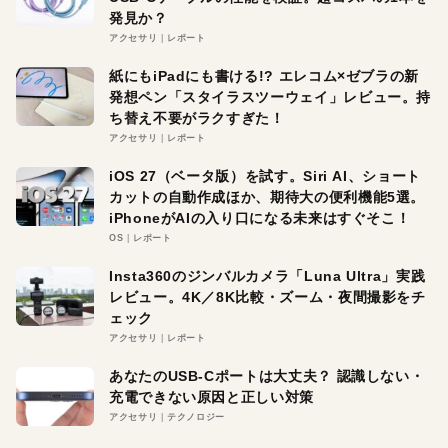
発見か？
アクセサリ
レポート
紙にもiPadにも書ける!? エレコム×ゼブラの新
発想ペン「スタイラスツーウェイ」レビュー。持
ち替え不要がラクすぎた！
アクセサリ
レポート
iOS 27（ベータ版）を試す。Siri AI、ショート
カットの自動作成ほか、期待大の便利機能5選。
iPhoneがAIの入り口になる未来はすぐそこ！
OS
レポート
Insta360のジンバルカメラ「Luna Ultra」実践
レビュー。4K／8K比較・ズーム・夜間撮影をチ
ェック
アクセサリ
レポート
あなたのUSB-Cポートは大丈夫？ 認識しない・
充電できない原因と正しい対策
アクセサリ
テクノロジー