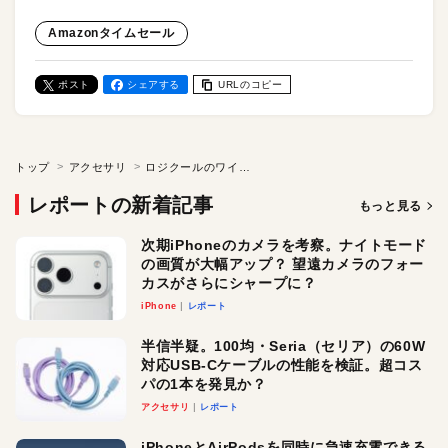
Amazonタイムセール
ポスト
シェアする
URLのコピー
トップ
アクセサリ
ロジクールのワイヤレスマウスが、なんと999円！ 30%オフで販売中。M185CGをAmazonタイムセール会場でチェック！
レポートの新着記事
もっと見る
次期iPhoneのカメラを考察。ナイトモード
の画質が大幅アップ？ 望遠カメラのフォー
カスがさらにシャープに？
iPhone
レポート
半信半疑。100均・Seria（セリア）の60W
対応USB-Cケーブルの性能を検証。超コス
パの1本を発見か？
アクセサリ
レポート
iPhoneとAirPodsを同時に急速充電できる