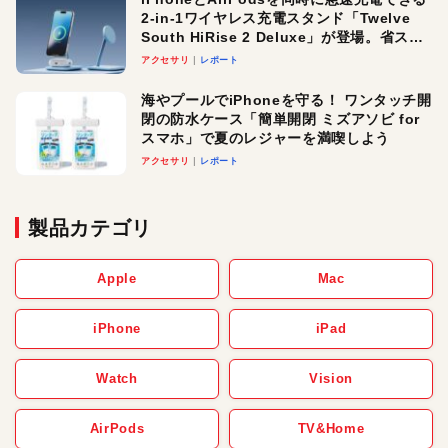
2-in-1ワイヤレス充電スタンド「Twelve
South HiRise 2 Deluxe」が登場。省スペ
ースでおしゃれに充電したい人にオスス
アクセサリ
レポート
メ！
海やプールでiPhoneを守る！ ワンタッチ開
閉の防水ケース「簡単開閉 ミズアソビ for
スマホ」で夏のレジャーを満喫しよう
アクセサリ
レポート
製品カテゴリ
Apple
Mac
iPhone
iPad
Watch
Vision
AirPods
TV&Home