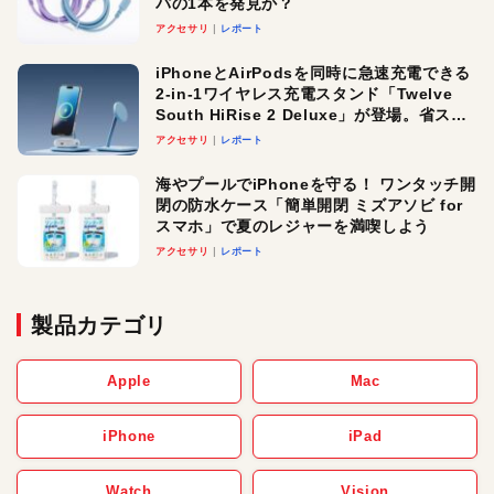
パの1本を発見か？
アクセサリ
レポート
iPhoneとAirPodsを同時に急速充電できる
2-in-1ワイヤレス充電スタンド「Twelve
South HiRise 2 Deluxe」が登場。省スペ
ースでおしゃれに充電したい人にオスス
アクセサリ
レポート
メ！
海やプールでiPhoneを守る！ ワンタッチ開
閉の防水ケース「簡単開閉 ミズアソビ for
スマホ」で夏のレジャーを満喫しよう
アクセサリ
レポート
製品カテゴリ
Apple
Mac
iPhone
iPad
Watch
Vision