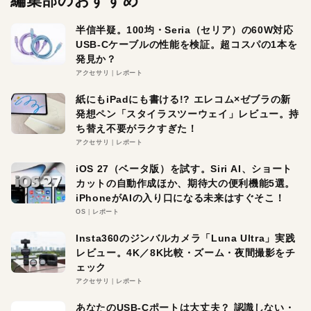
編集部のおすすめ
半信半疑。100均・Seria（セリア）の60W対応
USB-Cケーブルの性能を検証。超コスパの1本を
発見か？
アクセサリ
レポート
紙にもiPadにも書ける!? エレコム×ゼブラの新
発想ペン「スタイラスツーウェイ」レビュー。持
ち替え不要がラクすぎた！
アクセサリ
レポート
iOS 27（ベータ版）を試す。Siri AI、ショート
カットの自動作成ほか、期待大の便利機能5選。
iPhoneがAIの入り口になる未来はすぐそこ！
OS
レポート
Insta360のジンバルカメラ「Luna Ultra」実践
レビュー。4K／8K比較・ズーム・夜間撮影をチ
ェック
アクセサリ
レポート
あなたのUSB-Cポートは大丈夫？ 認識しない・