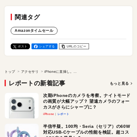
関連タグ
Amazonタイムセール
ポスト
シェアする
URLのコピー
トップ
アクセサリ
iPhoneに直挿し。Ankerのモバイルバッテリが700円引きの2790円で販売中。「Nano Power Bank」をAmazonタイムセール会場でチェック！
レポートの新着記事
もっと見る
次期iPhoneのカメラを考察。ナイトモード
の画質が大幅アップ？ 望遠カメラのフォー
カスがさらにシャープに？
iPhone
レポート
半信半疑。100均・Seria（セリア）の60W
対応USB-Cケーブルの性能を検証。超コス