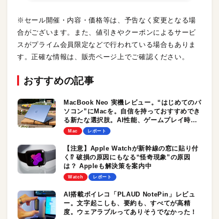
※セール開催・内容・価格等は、予告なく変更となる場
合がございます。また、値引きやクーポンによるサービ
スがプライム会員限定などで行われている場合もありま
す。正確な情報は、販売ページ上でご確認ください。
おすすめの記事
MacBook Neo 実機レビュー。“はじめてのパ
ソコン”にMacを。自信を持っておすすめでき
る新たな選択肢。AI性能、ゲームプレイ時の
パフォーマンスもチェック！
Mac
レポート
【注意】Apple Watchが新幹線の窓に貼り付
く⁉︎ 破損の原因にもなる“怪奇現象”の原因
は？ Appleも解決策を案内中
Watch
レポート
AI搭載ボイレコ「PLAUD NotePin」レビュ
ー。文字起こしも、要約も、すべてが高精
度。ウェアラブルってありそうでなかった！