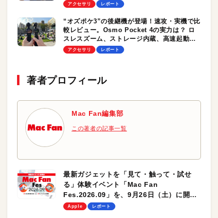
アクセサリ
レポート
“オズポケ3”の後継機が登場！速攻・実機で比
較レビュー。Osmo Pocket 4の実力は？ ロ
スレスズーム、ストレージ内蔵、高速起動は
大きな魅力
アクセサリ
レポート
著者プロフィール
Mac Fan編集部
この著者の記事一覧
最新ガジェットを「見て・触って・試せ
る」体験イベント「Mac Fan
Fes.2026.09」を、9月26日（土）に開催
します！
Apple
レポート