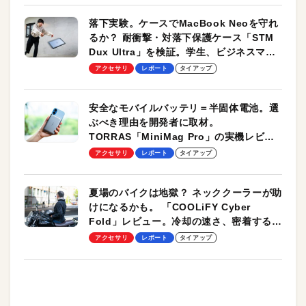
落下実験。ケースでMacBook Neoを守れ
るか？ 耐衝撃・対落下保護ケース「STM
Dux Ultra」を検証。学生、ビジネスマン
のモバイルユースに最適！
アクセサリ
レポート
タイアップ
安全なモバイルバッテリ＝半固体電池。選
ぶべき理由を開発者に取材。
TORRAS「MiniMag Pro」の実機レビュ
ーも
アクセサリ
レポート
タイアップ
夏場のバイクは地獄？ ネッククーラーが助
けになるかも。 「COOLiFY Cyber
Fold」レビュー。冷却の速さ、密着する冷
却プレート、シンプルな操作性がグッド！
アクセサリ
レポート
タイアップ